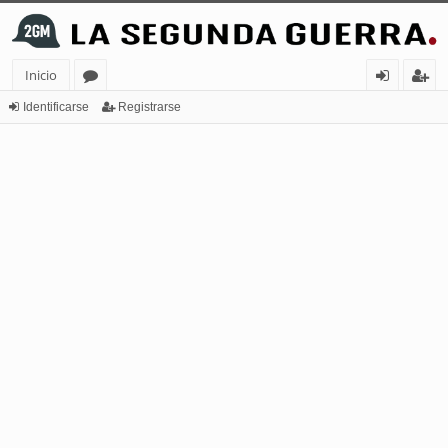
Inicio
or
de
eg
Identificarse
Registrarse
os
nt
ist
ifi
ra
ca
rs
rs
e
e