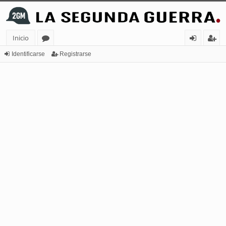
Inicio
or
de
eg
Identificarse
Registrarse
os
nt
ist
ifi
ra
ca
rs
rs
e
e