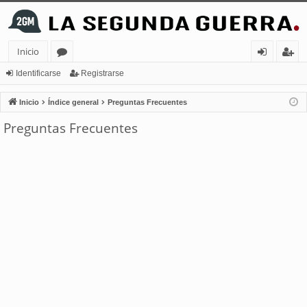
Inicio
or
de
eg
Identificarse
Registrarse
os
nt
ist
Inicio
Índice general
Preguntas Frecuentes
ifi
ra
Preguntas Frecuentes
ca
rs
rs
e
e