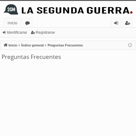
Inicio
or
de
eg
Identificarse
Registrarse
os
nt
ist
Inicio
Índice general
Preguntas Frecuentes
ifi
ra
Preguntas Frecuentes
ca
rs
rs
e
e