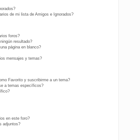
gnorados?
rios de mi lista de Amigos e Ignorados?
rios foros?
ningún resultado?
una página en blanco?
ios mensajes y temas?
como Favorito y suscribirme a un tema?
se a temas específicos?
fico?
os en este foro?
s adjuntos?