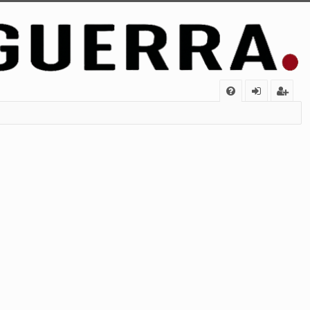
FA
de
eg
Q
nt
ist
ifi
ra
ca
rs
rs
e
e