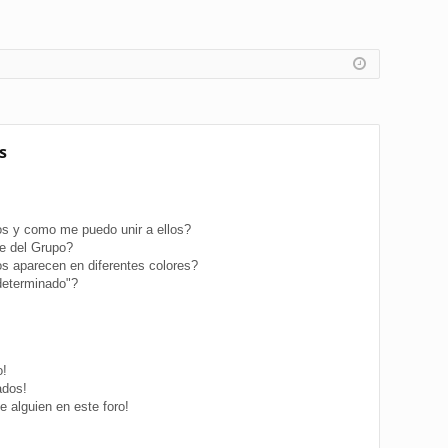
s
s y como me puedo unir a ellos?
e del Grupo?
s aparecen en diferentes colores?
determinado"?
o!
ados!
 alguien en este foro!