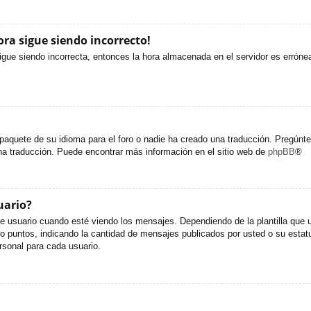
ora sigue siendo incorrecto!
sigue siendo incorrecta, entonces la hora almacenada en el servidor es erróne
paquete de su idioma para el foro o nadie ha creado una traducción. Pregúntel
una traducción. Puede encontrar más información en el sitio web de
phpBB
®
uario?
uario cuando esté viendo los mensajes. Dependiendo de la plantilla que util
s o puntos, indicando la cantidad de mensajes publicados por usted o su est
sonal para cada usuario.