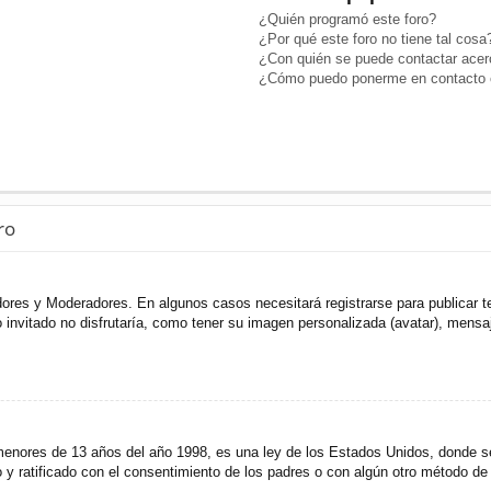
¿Quién programó este foro?
¿Por qué este foro no tiene tal cosa
¿Con quién se puede contactar acerc
¿Cómo puedo ponerme en contacto c
ro
adores y Moderadores. En algunos casos necesitará registrarse para publicar t
invitado no disfrutaría, como tener su imagen personalizada (avatar), mensaje
res de 13 años del año 1998, es una ley de los Estados Unidos, donde se sol
to y ratificado con el consentimiento de los padres o con algún otro método de