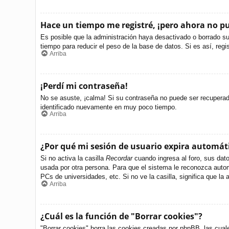
Hace un tiempo me registré, ¡pero ahora no 
Es posible que la administración haya desactivado o borrado s
tiempo para reducir el peso de la base de datos. Si es así, regi
Arriba
¡Perdí mi contraseña!
No se asuste, ¡calma! Si su contraseña no puede ser recuperada 
identificado nuevamente en muy poco tiempo.
Arriba
¿Por qué mi sesión de usuario expira automá
Si no activa la casilla
Recordar
cuando ingresa al foro, sus dato
usada por otra persona. Para que el sistema le reconozca autom
PCs de universidades, etc. Si no ve la casilla, significa que la 
Arriba
¿Cuál es la función de "Borrar cookies"?
"Borrar cookies" borra las cookies creadas por phpBB, las cual