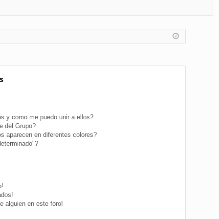
FA
de
eg
Q
nt
ist
ifi
ra
ca
rs
rs
e
s
e
s y como me puedo unir a ellos?
e del Grupo?
s aparecen en diferentes colores?
determinado"?
o!
ados!
 alguien en este foro!