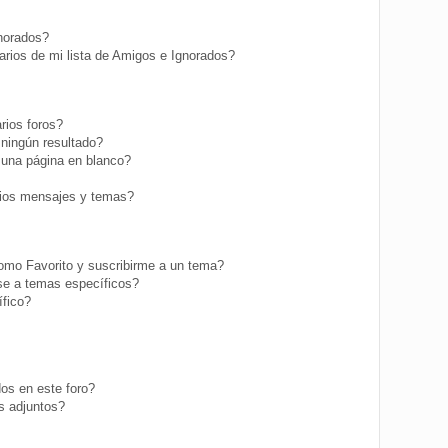
gnorados?
rios de mi lista de Amigos e Ignorados?
rios foros?
ningún resultado?
una página en blanco?
ios mensajes y temas?
como Favorito y suscribirme a un tema?
se a temas específicos?
fico?
os en este foro?
s adjuntos?