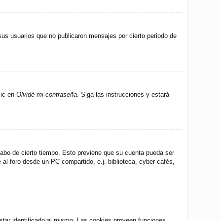
us usuarios que no publicaron mensajes por cierto periodo de
lic en
Olvidé mi contraseña
. Siga las instrucciones y estará
 cabo de cierto tiempo. Esto previene que su cuenta pueda ser
al foro desde un PC compartido, e.j. biblioteca, cyber-cafés,
star identificado al mismo. Las cookies proveen funciones