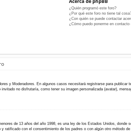
Acerca de phpBB
¿Quién programó este foro?
¿Por qué este foro no tiene tal cosa
¿Con quién se puede contactar acerc
¿Cómo puedo ponerme en contacto c
ro
adores y Moderadores. En algunos casos necesitará registrarse para publicar t
invitado no disfrutaría, como tener su imagen personalizada (avatar), mensaje
res de 13 años del año 1998, es una ley de los Estados Unidos, donde se sol
to y ratificado con el consentimiento de los padres o con algún otro método de