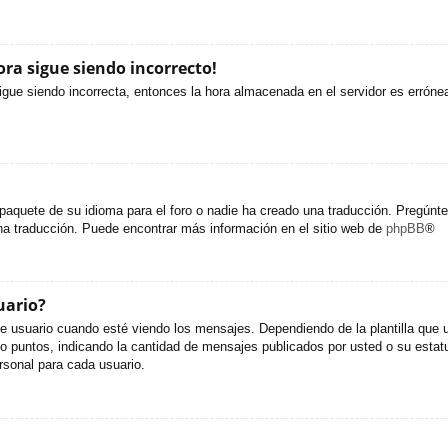
ora sigue siendo incorrecto!
sigue siendo incorrecta, entonces la hora almacenada en el servidor es erróne
paquete de su idioma para el foro o nadie ha creado una traducción. Pregúntel
una traducción. Puede encontrar más información en el sitio web de
phpBB
®
uario?
uario cuando esté viendo los mensajes. Dependiendo de la plantilla que util
s o puntos, indicando la cantidad de mensajes publicados por usted o su est
sonal para cada usuario.