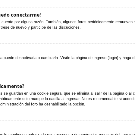
puedo conectarme!
u cuenta por alguna razón. También, algunos foros periódicamente remueven s
strese de nuevo y participe de las discuciones.
puede desactivarla o cambiarla. Visite la página de ingreso (login) y haga c
ticamente?
s se guardan en una cookie segura, que se elimina al salir de la página o al
áticamente solo marque la casilla al ingresar. No es recomendable si accede 
administración del foro ha deshabilitado la opción.
es le mantienen autorizado para acceder a determinados recursos del foro y e