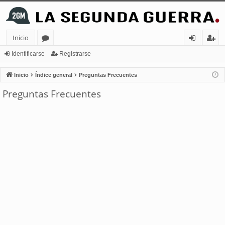
Inicio
or
de
eg
Identificarse
Registrarse
os
nt
ist
Inicio
Índice general
Preguntas Frecuentes
ifi
ra
Preguntas Frecuentes
ca
rs
rs
e
e