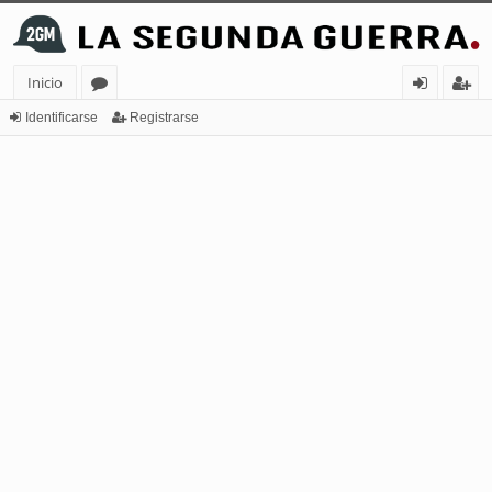
Inicio
or
de
eg
Identificarse
Registrarse
os
nt
ist
ifi
ra
ca
rs
rs
e
e