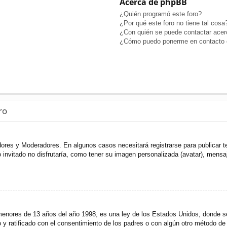
Acerca de phpBB
¿Quién programó este foro?
¿Por qué este foro no tiene tal cosa
¿Con quién se puede contactar acerc
¿Cómo puedo ponerme en contacto c
ro
adores y Moderadores. En algunos casos necesitará registrarse para publicar t
invitado no disfrutaría, como tener su imagen personalizada (avatar), mensaje
res de 13 años del año 1998, es una ley de los Estados Unidos, donde se sol
to y ratificado con el consentimiento de los padres o con algún otro método de