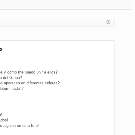
FA
de
eg
Q
nt
ist
ifi
ra
ca
rs
rs
e
s
e
s y como me puedo unir a ellos?
e del Grupo?
s aparecen en diferentes colores?
determinado"?
o!
ados!
 alguien en este foro!