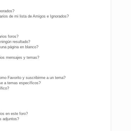
gnorados?
rios de mi lista de Amigos e Ignorados?
rios foros?
ningún resultado?
una página en blanco?
ios mensajes y temas?
como Favorito y suscribirme a un tema?
se a temas específicos?
fico?
os en este foro?
s adjuntos?