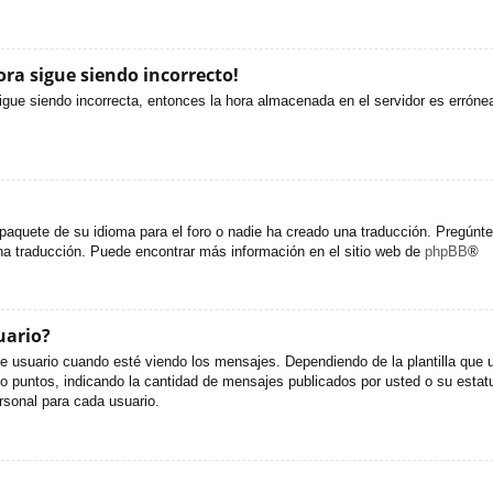
ora sigue siendo incorrecto!
sigue siendo incorrecta, entonces la hora almacenada en el servidor es erróne
paquete de su idioma para el foro o nadie ha creado una traducción. Pregúntel
una traducción. Puede encontrar más información en el sitio web de
phpBB
®
uario?
uario cuando esté viendo los mensajes. Dependiendo de la plantilla que util
s o puntos, indicando la cantidad de mensajes publicados por usted o su est
sonal para cada usuario.