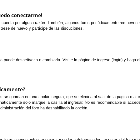
puedo conectarme!
u cuenta por alguna razón. También, algunos foros periódicamente remueven s
strese de nuevo y participe de las discuciones.
puede desactivarla o cambiarla. Visite la página de ingreso (login) y haga c
ticamente?
s se guardan en una cookie segura, que se elimina al salir de la página o al
áticamente solo marque la casilla al ingresar. No es recomendable si accede 
administración del foro ha deshabilitado la opción.
es le mantienen autorizado para acceder a determinados recursos del foro y e