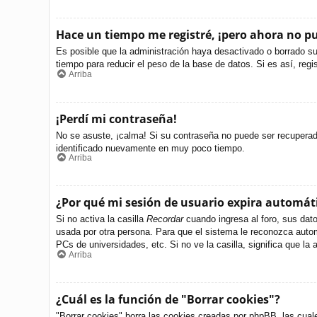
Hace un tiempo me registré, ¡pero ahora no 
Es posible que la administración haya desactivado o borrado s
tiempo para reducir el peso de la base de datos. Si es así, regi
Arriba
¡Perdí mi contraseña!
No se asuste, ¡calma! Si su contraseña no puede ser recuperada 
identificado nuevamente en muy poco tiempo.
Arriba
¿Por qué mi sesión de usuario expira automá
Si no activa la casilla
Recordar
cuando ingresa al foro, sus dato
usada por otra persona. Para que el sistema le reconozca autom
PCs de universidades, etc. Si no ve la casilla, significa que la 
Arriba
¿Cuál es la función de "Borrar cookies"?
"Borrar cookies" borra las cookies creadas por phpBB, las cual