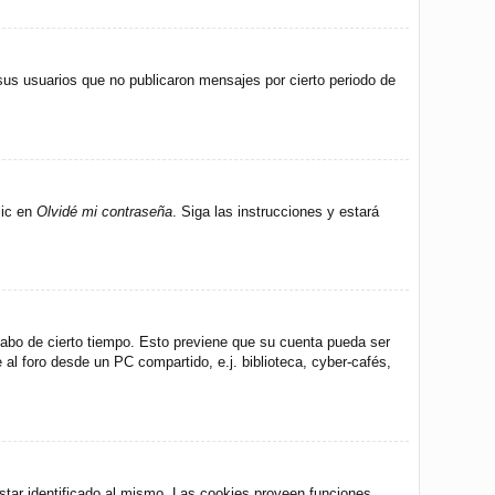
us usuarios que no publicaron mensajes por cierto periodo de
lic en
Olvidé mi contraseña
. Siga las instrucciones y estará
 cabo de cierto tiempo. Esto previene que su cuenta pueda ser
al foro desde un PC compartido, e.j. biblioteca, cyber-cafés,
star identificado al mismo. Las cookies proveen funciones