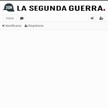
Inicio
or
de
eg
Identificarse
Registrarse
os
nt
ist
ifi
ra
ca
rs
rs
e
e