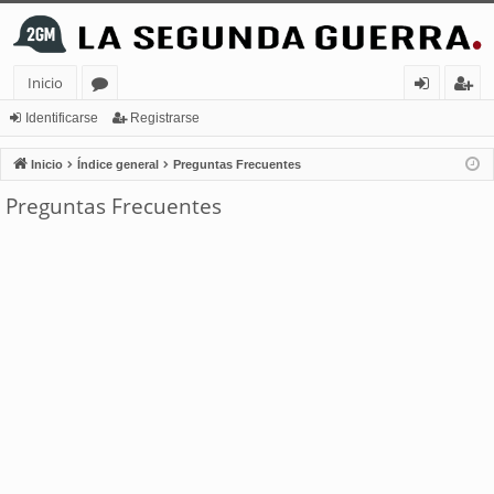
Inicio
or
de
eg
Identificarse
Registrarse
os
nt
ist
Inicio
Índice general
Preguntas Frecuentes
ifi
ra
Preguntas Frecuentes
ca
rs
rs
e
e