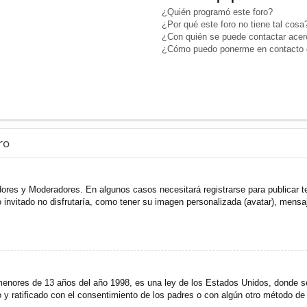
¿Quién programó este foro?
¿Por qué este foro no tiene tal cosa
¿Con quién se puede contactar acerc
¿Cómo puedo ponerme en contacto c
ro
adores y Moderadores. En algunos casos necesitará registrarse para publicar t
invitado no disfrutaría, como tener su imagen personalizada (avatar), mensaje
res de 13 años del año 1998, es una ley de los Estados Unidos, donde se sol
to y ratificado con el consentimiento de los padres o con algún otro método de