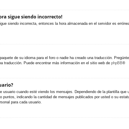
ora sigue siendo incorrecto!
sigue siendo incorrecta, entonces la hora almacenada en el servidor es erróne
paquete de su idioma para el foro o nadie ha creado una traducción. Pregúntel
una traducción. Puede encontrar más información en el sitio web de
phpBB
®
uario?
uario cuando esté viendo los mensajes. Dependiendo de la plantilla que util
s o puntos, indicando la cantidad de mensajes publicados por usted o su est
sonal para cada usuario.