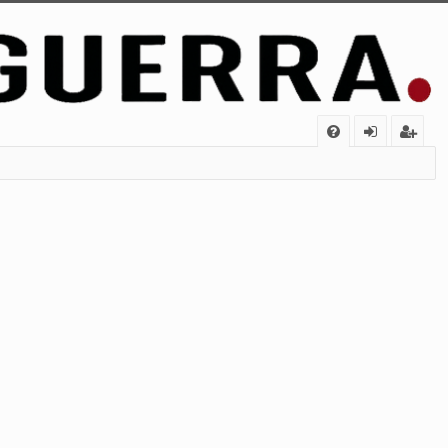
FA
de
eg
Q
nt
ist
ifi
ra
ca
rs
rs
e
e