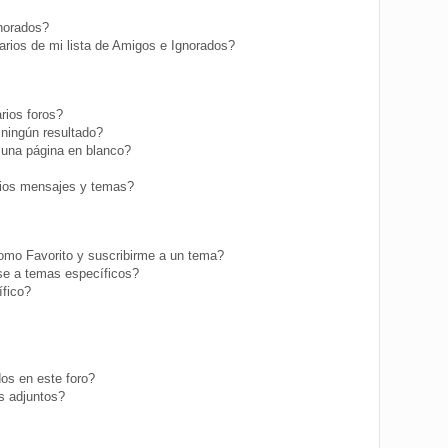
gnorados?
rios de mi lista de Amigos e Ignorados?
rios foros?
ningún resultado?
una página en blanco?
ios mensajes y temas?
como Favorito y suscribirme a un tema?
se a temas específicos?
fico?
os en este foro?
s adjuntos?