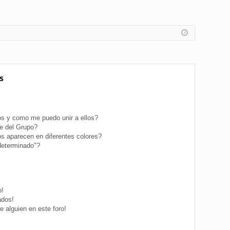
s
s y como me puedo unir a ellos?
e del Grupo?
s aparecen en diferentes colores?
determinado"?
o!
ados!
 alguien en este foro!