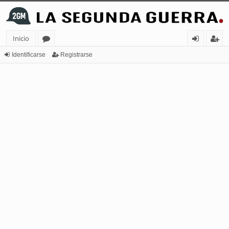
Inicio
or
de
eg
Identificarse
Registrarse
os
nt
ist
ifi
ra
ca
rs
rs
e
e