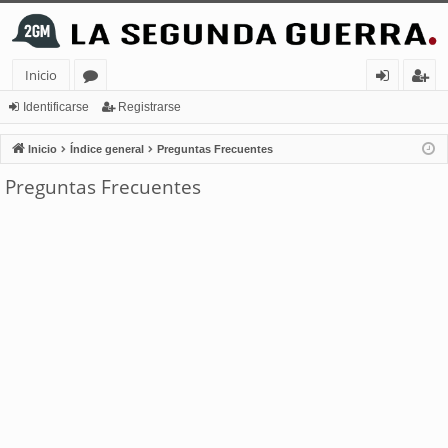
Inicio
or
de
eg
Identificarse
Registrarse
os
nt
ist
Inicio
Índice general
Preguntas Frecuentes
ifi
ra
Preguntas Frecuentes
ca
rs
rs
e
e