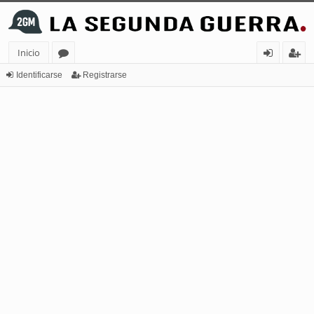
Inicio
or
de
eg
Identificarse
Registrarse
os
nt
ist
ifi
ra
ca
rs
rs
e
e