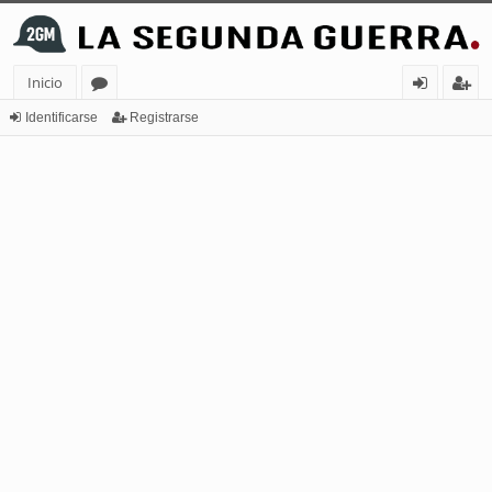
Inicio
or
de
eg
Identificarse
Registrarse
os
nt
ist
ifi
ra
ca
rs
rs
e
e