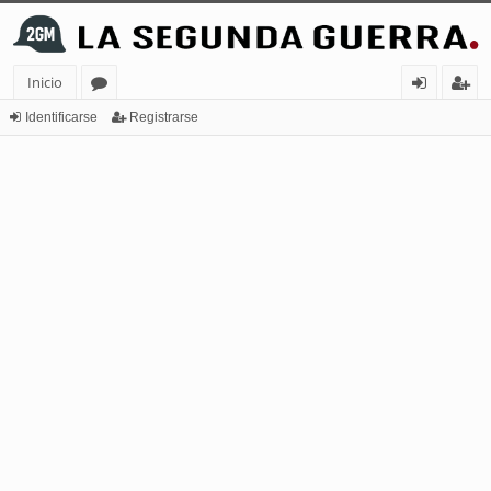
Inicio
or
de
eg
Identificarse
Registrarse
os
nt
ist
ifi
ra
ca
rs
rs
e
e