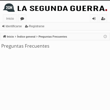
Inicio
or
de
eg
Identificarse
Registrarse
os
nt
ist
Inicio
Índice general
Preguntas Frecuentes
ifi
ra
Preguntas Frecuentes
ca
rs
rs
e
e