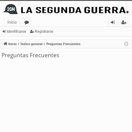
Inicio
or
de
eg
Identificarse
Registrarse
os
nt
ist
Inicio
Índice general
Preguntas Frecuentes
ifi
ra
Preguntas Frecuentes
ca
rs
rs
e
e