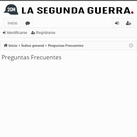
Inicio
or
de
eg
Identificarse
Registrarse
os
nt
ist
Inicio
Índice general
Preguntas Frecuentes
ifi
ra
Preguntas Frecuentes
ca
rs
rs
e
e