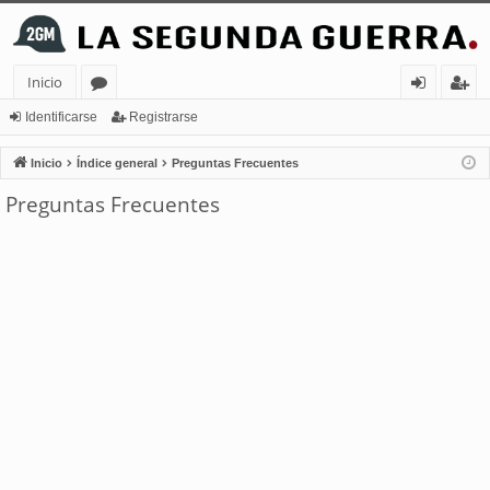
Inicio
or
de
eg
Identificarse
Registrarse
os
nt
ist
Inicio
Índice general
Preguntas Frecuentes
ifi
ra
Preguntas Frecuentes
ca
rs
rs
e
e