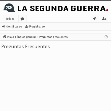
Inicio
or
de
eg
Identificarse
Registrarse
os
nt
ist
Inicio
Índice general
Preguntas Frecuentes
ifi
ra
Preguntas Frecuentes
ca
rs
rs
e
e