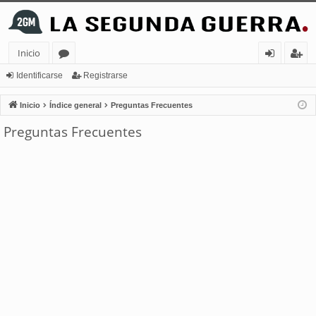
Inicio
or
de
eg
Identificarse
Registrarse
os
nt
ist
Inicio
Índice general
Preguntas Frecuentes
ifi
ra
Preguntas Frecuentes
ca
rs
rs
e
e