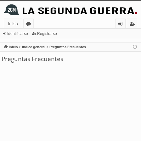
Inicio
or
de
eg
Identificarse
Registrarse
os
nt
ist
Inicio
Índice general
Preguntas Frecuentes
ifi
ra
Preguntas Frecuentes
ca
rs
rs
e
e