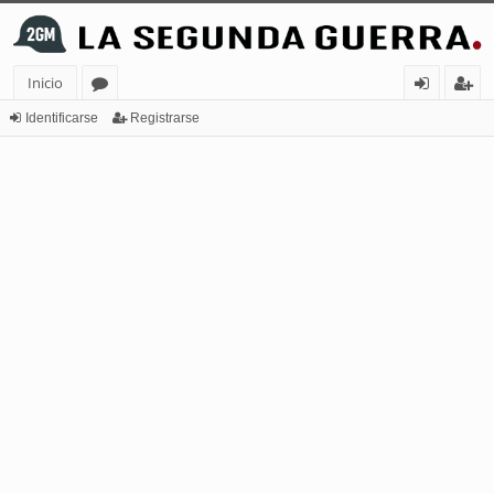
Inicio
or
de
eg
Identificarse
Registrarse
os
nt
ist
ifi
ra
ca
rs
rs
e
e