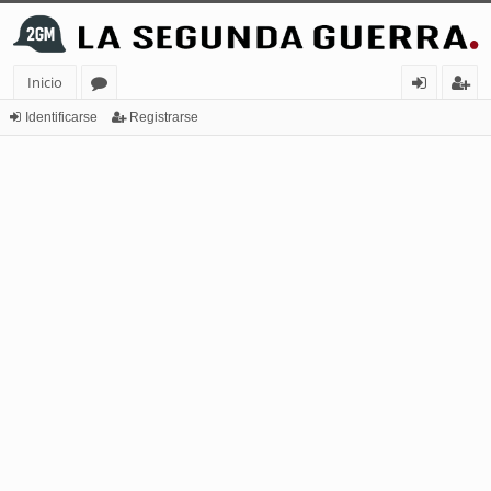
Inicio
or
de
eg
Identificarse
Registrarse
os
nt
ist
ifi
ra
ca
rs
rs
e
e