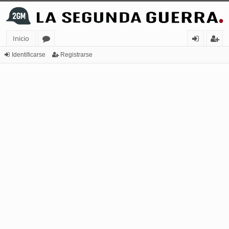
Inicio
or
de
eg
Identificarse
Registrarse
os
nt
ist
ifi
ra
ca
rs
rs
e
e