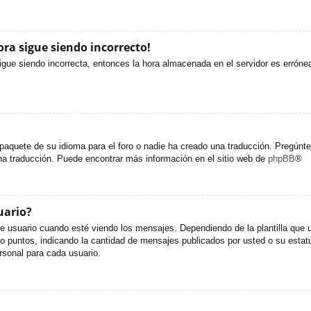
ora sigue siendo incorrecto!
sigue siendo incorrecta, entonces la hora almacenada en el servidor es erróne
paquete de su idioma para el foro o nadie ha creado una traducción. Pregúntel
una traducción. Puede encontrar más información en el sitio web de
phpBB
®
uario?
uario cuando esté viendo los mensajes. Dependiendo de la plantilla que util
s o puntos, indicando la cantidad de mensajes publicados por usted o su est
sonal para cada usuario.