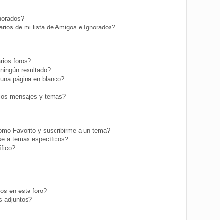
gnorados?
rios de mi lista de Amigos e Ignorados?
rios foros?
ningún resultado?
una página en blanco?
ios mensajes y temas?
como Favorito y suscribirme a un tema?
se a temas específicos?
fico?
os en este foro?
s adjuntos?