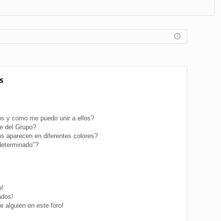
FA
de
eg
Q
nt
ist
ifi
ra
ca
rs
rs
e
s
e
s y como me puedo unir a ellos?
e del Grupo?
s aparecen en diferentes colores?
determinado"?
o!
ados!
 alguien en este foro!