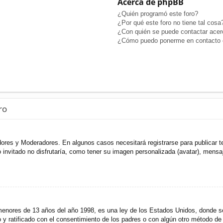
Acerca de phpBB
¿Quién programó este foro?
¿Por qué este foro no tiene tal cosa
¿Con quién se puede contactar acerc
¿Cómo puedo ponerme en contacto c
ro
adores y Moderadores. En algunos casos necesitará registrarse para publicar t
invitado no disfrutaría, como tener su imagen personalizada (avatar), mensaje
res de 13 años del año 1998, es una ley de los Estados Unidos, donde se sol
to y ratificado con el consentimiento de los padres o con algún otro método de