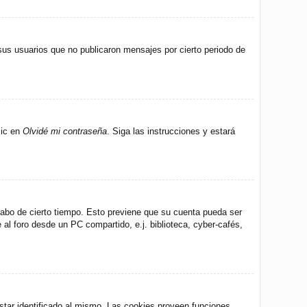
us usuarios que no publicaron mensajes por cierto periodo de
lic en
Olvidé mi contraseña
. Siga las instrucciones y estará
 cabo de cierto tiempo. Esto previene que su cuenta pueda ser
al foro desde un PC compartido, e.j. biblioteca, cyber-cafés,
star identificado al mismo. Las cookies proveen funciones