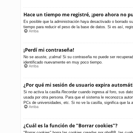
Hace un tiempo me registré, ¡pero ahora no 
Es posible que la administración haya desactivado o borrado s
tiempo para reducir el peso de la base de datos. Si es así, regi
Arriba
¡Perdí mi contraseña!
No se asuste, ¡calma! Si su contraseña no puede ser recuperada 
identificado nuevamente en muy poco tiempo.
Arriba
¿Por qué mi sesión de usuario expira automá
Si no activa la casilla
Recordar
cuando ingresa al foro, sus dato
usada por otra persona. Para que el sistema le reconozca autom
PCs de universidades, etc. Si no ve la casilla, significa que la 
Arriba
¿Cuál es la función de "Borrar cookies"?
"Borrar cookies" borra las cookies creadas por phpBB, las cual