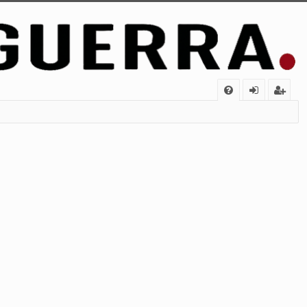
FA
de
eg
Q
nt
ist
ifi
ra
ca
rs
rs
e
e