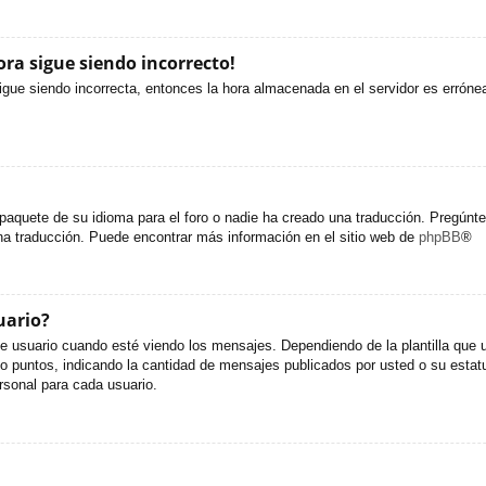
ora sigue siendo incorrecto!
sigue siendo incorrecta, entonces la hora almacenada en el servidor es erróne
paquete de su idioma para el foro o nadie ha creado una traducción. Pregúntel
una traducción. Puede encontrar más información en el sitio web de
phpBB
®
uario?
uario cuando esté viendo los mensajes. Dependiendo de la plantilla que util
s o puntos, indicando la cantidad de mensajes publicados por usted o su est
sonal para cada usuario.