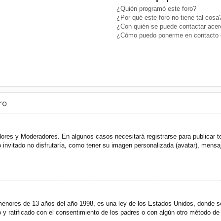
¿Quién programó este foro?
¿Por qué este foro no tiene tal cosa
¿Con quién se puede contactar acerc
¿Cómo puedo ponerme en contacto c
ro
adores y Moderadores. En algunos casos necesitará registrarse para publicar t
invitado no disfrutaría, como tener su imagen personalizada (avatar), mensaje
res de 13 años del año 1998, es una ley de los Estados Unidos, donde se sol
to y ratificado con el consentimiento de los padres o con algún otro método de