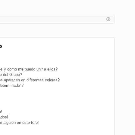
s
s y como me puedo unir a ellos?
e del Grupo?
s aparecen en diferentes colores?
determinado"?
o!
ados!
 alguien en este foro!