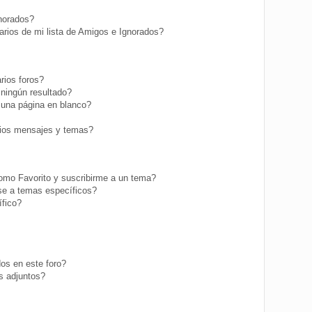
gnorados?
rios de mi lista de Amigos e Ignorados?
rios foros?
ningún resultado?
una página en blanco?
ios mensajes y temas?
como Favorito y suscribirme a un tema?
se a temas específicos?
fico?
os en este foro?
s adjuntos?