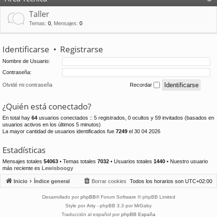
Taller
Temas
:
0
,
Mensajes
:
0
Identificarse
•
Registrarse
Nombre de Usuario:
Contraseña:
Olvidé mi contraseña
Recordar
¿Quién está conectado?
En total hay
64
usuarios conectados :: 5 registrados, 0 ocultos y 59 invitados (basados en
usuarios activos en los últimos 5 minutos)
La mayor cantidad de usuarios identificados fue
7249
el 30 04 2026
Estadísticas
Mensajes totales
54063
• Temas totales
7032
• Usuarios totales
1440
• Nuestro usuario
más reciente es
Lewisboogy
Inicio
Índice general
Borrar cookies
Todos los horarios son
UTC+02:00
Desarrollado por
phpBB
® Forum Software © phpBB Limited
Style por
Arty
- phpBB 3.3 por MrGaby
Traducción al español por
phpBB España