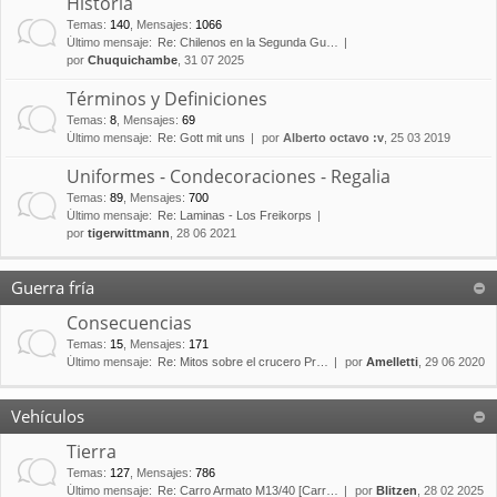
Historia
Temas
:
140
,
Mensajes
:
1066
Último mensaje:
Re: Chilenos en la Segunda Gu…
por
Chuquichambe
, 31 07 2025
Términos y Definiciones
Temas
:
8
,
Mensajes
:
69
Último mensaje:
Re: Gott mit uns
por
Alberto octavo :v
, 25 03 2019
Uniformes - Condecoraciones - Regalia
Temas
:
89
,
Mensajes
:
700
Último mensaje:
Re: Laminas - Los Freikorps
por
tigerwittmann
, 28 06 2021
Guerra fría
Consecuencias
Temas
:
15
,
Mensajes
:
171
Último mensaje:
Re: Mitos sobre el crucero Pr…
por
Amelletti
, 29 06 2020
Vehículos
Tierra
Temas
:
127
,
Mensajes
:
786
Último mensaje:
Re: Carro Armato M13/40 [Carr…
por
Blitzen
, 28 02 2025