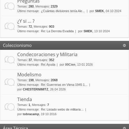
Preguntas
Temas
:
280
,
Mensajes
:
2329
Último mensaje:
¿Cuántas divisiones tenía Ale…
por
SMEK
, 04 10 2024
¿Y si … ?
Temas
:
72
,
Mensajes
:
903
Último mensaje:
Re: La Derrota Evadida
por
SMEK
, 13 10 2024
Coleccionismo
Condecoraciones y Militaria
Temas
:
37
,
Mensajes
:
352
Último mensaje:
Re: Ayuda
por
00Cien
, 13 01 2026
Modelismo
Temas
:
198
,
Mensajes
:
2068
Último mensaje:
Re: Guerreras en Viena 1945 1…
por
CHESTERNIMITZ
, 26 04 2026
Tienda
Temas
:
1
,
Mensajes
:
7
Último mensaje:
Re: Listado webs de militaria…
por
tobracamp
, 19 10 2016
Área Técnica