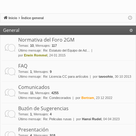
Inicio
Índice general
General
Normativa del Foro 2GM
Temas
:
10
,
Mensajes
:
117
Último mensaje:
Re: Estatuto del Equipo de Ad…
por
Erwin Rommel
, 24 01 2015
FAQ
Temas
:
1
,
Mensajes
:
9
Último mensaje:
Re: Licencia CC para artículos
por
tavoohio
, 30 10 2013
Comunicados
Temas
:
11
,
Mensajes
:
4255
Último mensaje:
Re: Condecorados
por
Bertram
, 23 12 2022
Buzón de Sugerencias
Temas
:
1
,
Mensajes
:
4
Último mensaje:
Re: Peliculas rusas
por
Hansi Rudel
, 04 04 2023
Presentación
Temas
:
4
,
Mensajes
:
918