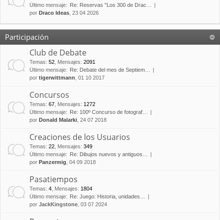
Último mensaje:
Re: Reservas "Los 300 de Drac…
por
Draco Ideas
, 23 04 2026
Participación
Club de Debate
Temas
:
52
,
Mensajes
:
2091
Último mensaje:
Re: Debate del mes de Septiem…
por
tigerwittmann
, 01 10 2017
Concursos
Temas
:
67
,
Mensajes
:
1272
Último mensaje:
Re: 100º Concurso de fotograf…
por
Donald Malarki
, 24 07 2018
Creaciones de los Usuarios
Temas
:
22
,
Mensajes
:
349
Último mensaje:
Re: Dibujos nuevos y antiguos…
por
Panzermig
, 04 09 2018
Pasatiempos
Temas
:
4
,
Mensajes
:
1804
Último mensaje:
Re: Juego: Historia, unidades…
por
JackKingstone
, 03 07 2024