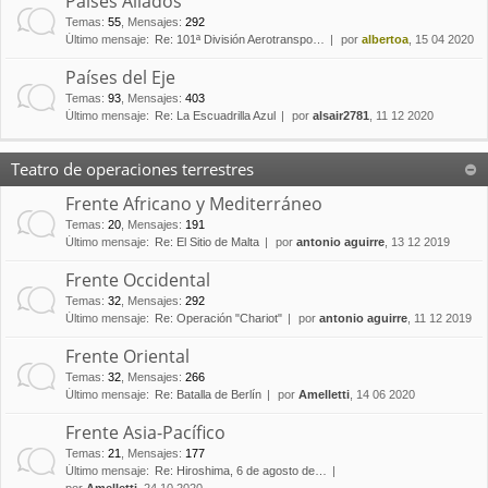
Países Aliados
Temas
:
55
,
Mensajes
:
292
Último mensaje:
Re: 101ª División Aerotranspo…
por
albertoa
, 15 04 2020
Países del Eje
Temas
:
93
,
Mensajes
:
403
Último mensaje:
Re: La Escuadrilla Azul
por
alsair2781
, 11 12 2020
Teatro de operaciones terrestres
Frente Africano y Mediterráneo
Temas
:
20
,
Mensajes
:
191
Último mensaje:
Re: El Sitio de Malta
por
antonio aguirre
, 13 12 2019
Frente Occidental
Temas
:
32
,
Mensajes
:
292
Último mensaje:
Re: Operación "Chariot"
por
antonio aguirre
, 11 12 2019
Frente Oriental
Temas
:
32
,
Mensajes
:
266
Último mensaje:
Re: Batalla de Berlín
por
Amelletti
, 14 06 2020
Frente Asia-Pacífico
Temas
:
21
,
Mensajes
:
177
Último mensaje:
Re: Hiroshima, 6 de agosto de…