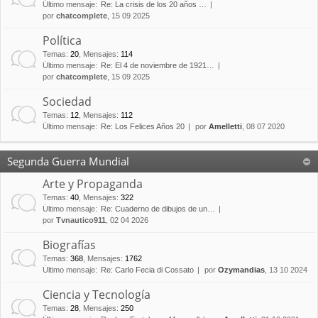
Último mensaje:
Re: La crisis de los 20 años …
por
chatcomplete
, 15 09 2025
Política
Temas
:
20
,
Mensajes
:
114
Último mensaje:
Re: El 4 de noviembre de 1921…
por
chatcomplete
, 15 09 2025
Sociedad
Temas
:
12
,
Mensajes
:
112
Último mensaje:
Re: Los Felices Años 20
por
Amelletti
, 08 07 2020
Segunda Guerra Mundial
Arte y Propaganda
Temas
:
40
,
Mensajes
:
322
Último mensaje:
Re: Cuaderno de dibujos de un…
por
Tvnautico911
, 02 04 2026
Biografías
Temas
:
368
,
Mensajes
:
1762
Último mensaje:
Re: Carlo Fecia di Cossato
por
Ozymandias
, 13 10 2024
Ciencia y Tecnología
Temas
:
28
,
Mensajes
:
250