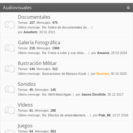
Audiovisuales
Documentales
Temas
:
107
,
Mensajes
:
475
Último mensaje:
Re: Índice de documentales de…
por
Amelletti
, 30 01 2021
Galería Fotográfica
Temas
:
218
,
Mensajes
:
1968
Último mensaje:
Re: Fotos a color y sus histo…
por
Amarok
, 25 03 2024
Ilustración Militar
Temas
:
144
,
Mensajes
:
312
Último mensaje:
Ilustraciones de Mariusz Kozik
por
Bertram
, 30 10 2025
Sonidos
Temas
:
45
,
Mensajes
:
146
Último mensaje:
Re: We'll Meet Again
por
James Doolittle
, 30 12 2017
Vídeos
Temas
:
61
,
Mensajes
:
288
Último mensaje:
Re: Efectos de ametrallamient…
por
Flak_88
, 13 07 2018
Juegos
Temas
:
64
,
Mensajes
:
563