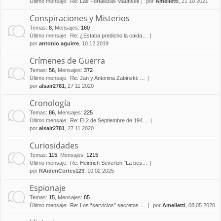
Último mensaje:
Re: Las Fortalezas Maunsell
por
Amelletti
, 21 10 2021
Conspiraciones y Misterios
Temas
:
8
,
Mensajes
:
160
Último mensaje:
Re: ¿Estaba predicho la caida…
por
antonio aguirre
, 10 12 2019
Crímenes de Guerra
Temas
:
56
,
Mensajes
:
372
Último mensaje:
Re: Jan y Antonina Zabinski: …
por
alsair2781
, 27 11 2020
Cronología
Temas
:
86
,
Mensajes
:
225
Último mensaje:
Re: El 2 de Septiembre de 194…
por
alsair2781
, 27 11 2020
Curiosidades
Temas
:
115
,
Mensajes
:
1215
Último mensaje:
Re: Heinrich Severloh "La bes…
por
RAidenCortes123
, 10 02 2025
Espionaje
Temas
:
15
,
Mensajes
:
85
Último mensaje:
Re: Los “servicios” secretos …
por
Amelletti
, 08 05 2020