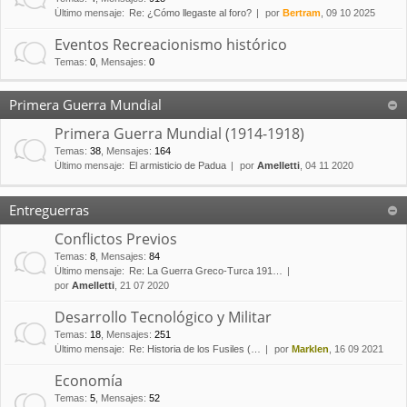
Último mensaje:
Re: ¿Cómo llegaste al foro?
por
Bertram
, 09 10 2025
Eventos Recreacionismo histórico
Temas
:
0
,
Mensajes
:
0
Primera Guerra Mundial
Primera Guerra Mundial (1914-1918)
Temas
:
38
,
Mensajes
:
164
Último mensaje:
El armisticio de Padua
por
Amelletti
, 04 11 2020
Entreguerras
Conflictos Previos
Temas
:
8
,
Mensajes
:
84
Último mensaje:
Re: La Guerra Greco-Turca 191…
por
Amelletti
, 21 07 2020
Desarrollo Tecnológico y Militar
Temas
:
18
,
Mensajes
:
251
Último mensaje:
Re: Historia de los Fusiles (…
por
Marklen
, 16 09 2021
Economía
Temas
:
5
,
Mensajes
:
52