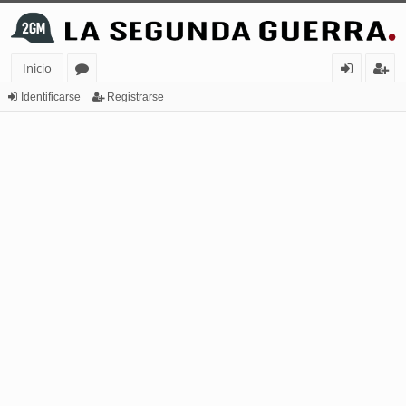
Inicio
or
de
eg
Identificarse
Registrarse
os
nt
ist
ifi
ra
ca
rs
rs
e
e