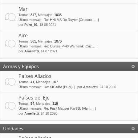
Mar
Temas
:
347
,
Mensajes
:
1035
Último mensaje:
Re: HNLMS De Ruyter [Crucero …
por
Pdro_91
, 18 06 2021
Aire
Temas
:
361
,
Mensajes
:
1070
Último mensaje:
Re: Curtiss P-40 Warhawk [Caz…
por
Amelletti
, 14 07 2021
Armas y Equipos
Países Aliados
Temas
:
41
,
Mensajes
:
207
Último mensaje:
Re: SIGABA (ECM)
por
Amelletti
, 24 10 2020
Países del Eje
Temas
:
54
,
Mensajes
:
319
Último mensaje:
Re: Fusil Mauser Kar98k [Alem…
por
Amelletti
, 24 10 2020
Unidades