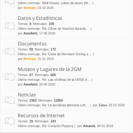
Último mensaje:
Wolf Hound. Lobos de acero [W…
por
Bertram
, 03 02 2026
Datos y Estadísticas
Temas
:
9
,
Mensajes
:
109
Último mensaje:
Re: Cifras de muertos durante…
por
Amelletti
, 17 06 2020
Documentos
Temas
:
59
,
Mensajes
:
172
Último mensaje:
Re: Carta de Hermann Göring a…
por
Bertram
, 31 01 2026
Museos y Lugares de la 2GM
Temas
:
57
,
Mensajes
:
606
Último mensaje:
Re: Las víctimas de la URSS d…
por
Amelletti
, 26 06 2020
Noticias
Temas
:
2363
,
Mensajes
:
11954
Último mensaje:
Re: La aerolínea alemana Luft…
por
Zalya
, 25 02 2026
Recursos de Internet
Temas
:
29
,
Mensajes
:
193
Último mensaje:
Re: Corazón Purpura
por
Amarok
, 08 01 2018