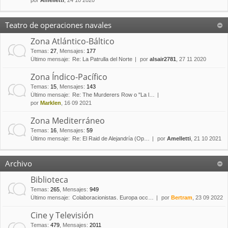
por
Amelletti
, 24 10 2020
Teatro de operaciones navales
Zona Atlántico-Báltico
Temas
:
27
,
Mensajes
:
177
Último mensaje:
Re: La Patrulla del Norte
por
alsair2781
, 27 11 2020
Zona Índico-Pacífico
Temas
:
15
,
Mensajes
:
143
Último mensaje:
Re: The Murderers Row o "La l…
por
Marklen
, 16 09 2021
Zona Mediterráneo
Temas
:
16
,
Mensajes
:
59
Último mensaje:
Re: El Raid de Alejandría (Op…
por
Amelletti
, 21 10 2021
Archivo
Biblioteca
Temas
:
265
,
Mensajes
:
949
Último mensaje:
Colaboracionistas. Europa occ…
por
Bertram
, 23 09 2022
Cine y Televisión
Temas
:
479
,
Mensajes
:
2011