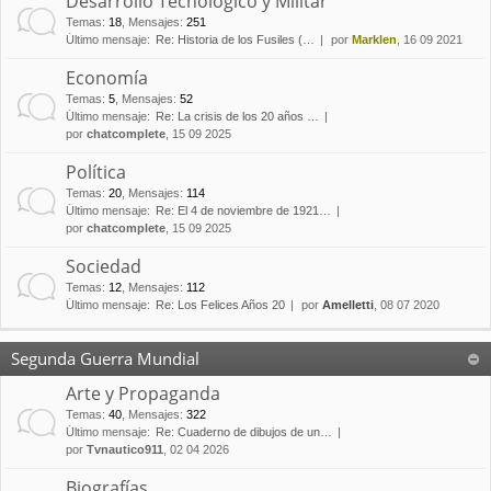
Desarrollo Tecnológico y Militar
Temas
:
18
,
Mensajes
:
251
Último mensaje:
Re: Historia de los Fusiles (…
por
Marklen
, 16 09 2021
Economía
Temas
:
5
,
Mensajes
:
52
Último mensaje:
Re: La crisis de los 20 años …
por
chatcomplete
, 15 09 2025
Política
Temas
:
20
,
Mensajes
:
114
Último mensaje:
Re: El 4 de noviembre de 1921…
por
chatcomplete
, 15 09 2025
Sociedad
Temas
:
12
,
Mensajes
:
112
Último mensaje:
Re: Los Felices Años 20
por
Amelletti
, 08 07 2020
Segunda Guerra Mundial
Arte y Propaganda
Temas
:
40
,
Mensajes
:
322
Último mensaje:
Re: Cuaderno de dibujos de un…
por
Tvnautico911
, 02 04 2026
Biografías