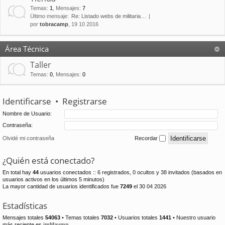
Temas
:
1
,
Mensajes
:
7
Último mensaje:
Re: Listado webs de militaria…
por
tobracamp
, 19 10 2016
Área Técnica
Taller
Temas
:
0
,
Mensajes
:
0
Identificarse
•
Registrarse
Nombre de Usuario:
Contraseña:
Olvidé mi contraseña
Recordar
¿Quién está conectado?
En total hay
44
usuarios conectados :: 6 registrados, 0 ocultos y 38 invitados (basados en
usuarios activos en los últimos 5 minutos)
La mayor cantidad de usuarios identificados fue
7249
el 30 04 2026
Estadísticas
Mensajes totales
54063
• Temas totales
7032
• Usuarios totales
1441
• Nuestro usuario
más reciente es
jmMaymn