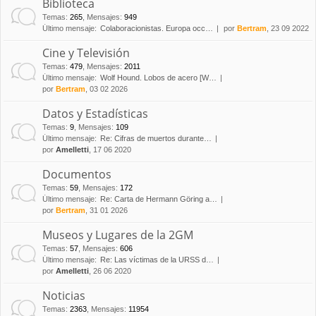
Biblioteca
Temas
:
265
,
Mensajes
:
949
Último mensaje:
Colaboracionistas. Europa occ…
por
Bertram
, 23 09 2022
Cine y Televisión
Temas
:
479
,
Mensajes
:
2011
Último mensaje:
Wolf Hound. Lobos de acero [W…
por
Bertram
, 03 02 2026
Datos y Estadísticas
Temas
:
9
,
Mensajes
:
109
Último mensaje:
Re: Cifras de muertos durante…
por
Amelletti
, 17 06 2020
Documentos
Temas
:
59
,
Mensajes
:
172
Último mensaje:
Re: Carta de Hermann Göring a…
por
Bertram
, 31 01 2026
Museos y Lugares de la 2GM
Temas
:
57
,
Mensajes
:
606
Último mensaje:
Re: Las víctimas de la URSS d…
por
Amelletti
, 26 06 2020
Noticias
Temas
:
2363
,
Mensajes
:
11954