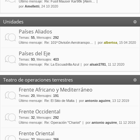
Último mensaje:
Re: Fusil Mauser Kar98k [Alem…
por
Amelletti
, 24 10 2020
Unidades
Países Aliados
Temas
:
55
,
Mensajes
:
292
Último mensaje:
Re: 101ª División Aerotranspo…
por
albertoa
, 15 04 2020
Países del Eje
Temas
:
93
,
Mensajes
:
403
Último mensaje:
Re: La Escuadrilla Azul
por
alsair2781
, 11 12 2020
Teatro de operaciones terrestres
Frente Africano y Mediterráneo
Temas
:
20
,
Mensajes
:
191
Último mensaje:
Re: El Sitio de Malta
por
antonio aguirre
, 13 12 2019
Frente Occidental
Temas
:
32
,
Mensajes
:
292
Último mensaje:
Re: Operación "Chariot"
por
antonio aguirre
, 11 12 2019
Frente Oriental
Temas
:
32
,
Mensajes
:
266