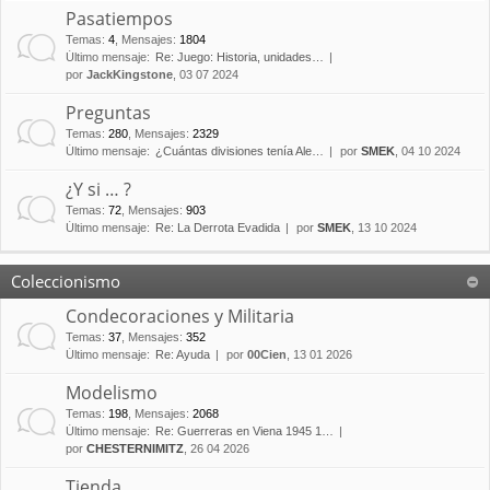
Pasatiempos
Temas
:
4
,
Mensajes
:
1804
Último mensaje:
Re: Juego: Historia, unidades…
por
JackKingstone
, 03 07 2024
Preguntas
Temas
:
280
,
Mensajes
:
2329
Último mensaje:
¿Cuántas divisiones tenía Ale…
por
SMEK
, 04 10 2024
¿Y si … ?
Temas
:
72
,
Mensajes
:
903
Último mensaje:
Re: La Derrota Evadida
por
SMEK
, 13 10 2024
Coleccionismo
Condecoraciones y Militaria
Temas
:
37
,
Mensajes
:
352
Último mensaje:
Re: Ayuda
por
00Cien
, 13 01 2026
Modelismo
Temas
:
198
,
Mensajes
:
2068
Último mensaje:
Re: Guerreras en Viena 1945 1…
por
CHESTERNIMITZ
, 26 04 2026
Tienda