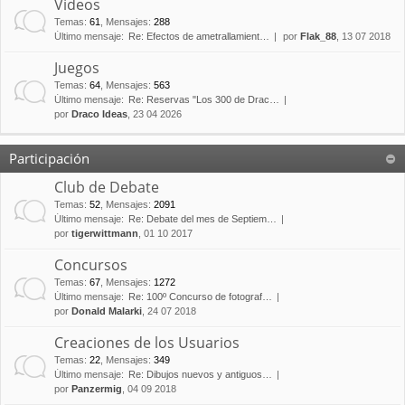
Vídeos
Temas
:
61
,
Mensajes
:
288
Último mensaje:
Re: Efectos de ametrallamient…
por
Flak_88
, 13 07 2018
Juegos
Temas
:
64
,
Mensajes
:
563
Último mensaje:
Re: Reservas "Los 300 de Drac…
por
Draco Ideas
, 23 04 2026
Participación
Club de Debate
Temas
:
52
,
Mensajes
:
2091
Último mensaje:
Re: Debate del mes de Septiem…
por
tigerwittmann
, 01 10 2017
Concursos
Temas
:
67
,
Mensajes
:
1272
Último mensaje:
Re: 100º Concurso de fotograf…
por
Donald Malarki
, 24 07 2018
Creaciones de los Usuarios
Temas
:
22
,
Mensajes
:
349
Último mensaje:
Re: Dibujos nuevos y antiguos…
por
Panzermig
, 04 09 2018