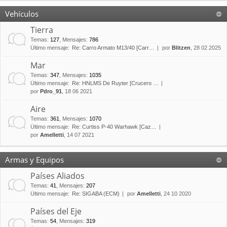
Vehículos
Tierra
Temas
:
127
,
Mensajes
:
786
Último mensaje:
Re: Carro Armato M13/40 [Carr…
por
Blitzen
, 28 02 2025
Mar
Temas
:
347
,
Mensajes
:
1035
Último mensaje:
Re: HNLMS De Ruyter [Crucero …
por
Pdro_91
, 18 06 2021
Aire
Temas
:
361
,
Mensajes
:
1070
Último mensaje:
Re: Curtiss P-40 Warhawk [Caz…
por
Amelletti
, 14 07 2021
Armas y Equipos
Países Aliados
Temas
:
41
,
Mensajes
:
207
Último mensaje:
Re: SIGABA (ECM)
por
Amelletti
, 24 10 2020
Países del Eje
Temas
:
54
,
Mensajes
:
319