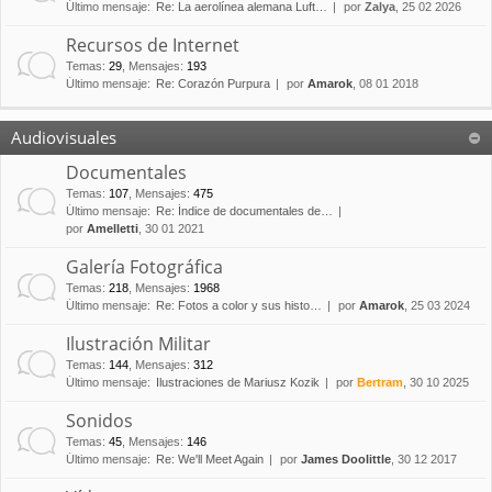
Último mensaje:
Re: La aerolínea alemana Luft…
por
Zalya
, 25 02 2026
Recursos de Internet
Temas
:
29
,
Mensajes
:
193
Último mensaje:
Re: Corazón Purpura
por
Amarok
, 08 01 2018
Audiovisuales
Documentales
Temas
:
107
,
Mensajes
:
475
Último mensaje:
Re: Índice de documentales de…
por
Amelletti
, 30 01 2021
Galería Fotográfica
Temas
:
218
,
Mensajes
:
1968
Último mensaje:
Re: Fotos a color y sus histo…
por
Amarok
, 25 03 2024
Ilustración Militar
Temas
:
144
,
Mensajes
:
312
Último mensaje:
Ilustraciones de Mariusz Kozik
por
Bertram
, 30 10 2025
Sonidos
Temas
:
45
,
Mensajes
:
146
Último mensaje:
Re: We'll Meet Again
por
James Doolittle
, 30 12 2017