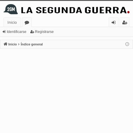
Inicio
or
de
eg
Identificarse
Registrarse
os
nt
ist
Inicio
Índice general
ifi
ra
ca
rs
rs
e
e