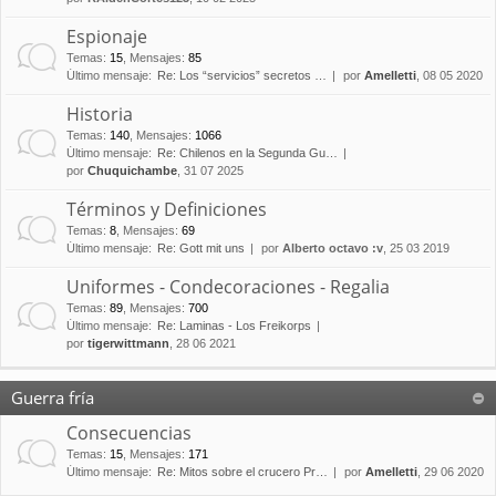
Espionaje
Temas
:
15
,
Mensajes
:
85
Último mensaje:
Re: Los “servicios” secretos …
por
Amelletti
, 08 05 2020
Historia
Temas
:
140
,
Mensajes
:
1066
Último mensaje:
Re: Chilenos en la Segunda Gu…
por
Chuquichambe
, 31 07 2025
Términos y Definiciones
Temas
:
8
,
Mensajes
:
69
Último mensaje:
Re: Gott mit uns
por
Alberto octavo :v
, 25 03 2019
Uniformes - Condecoraciones - Regalia
Temas
:
89
,
Mensajes
:
700
Último mensaje:
Re: Laminas - Los Freikorps
por
tigerwittmann
, 28 06 2021
Guerra fría
Consecuencias
Temas
:
15
,
Mensajes
:
171
Último mensaje:
Re: Mitos sobre el crucero Pr…
por
Amelletti
, 29 06 2020