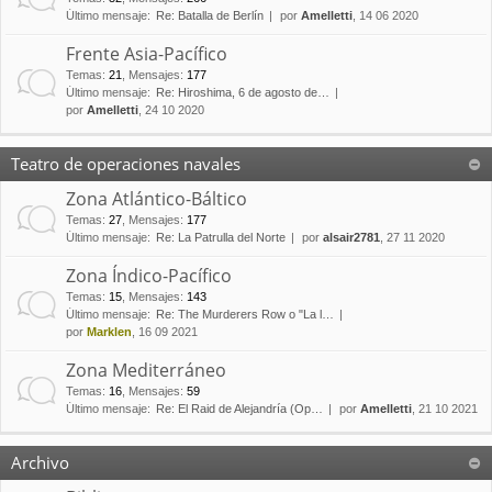
Último mensaje:
Re: Batalla de Berlín
por
Amelletti
, 14 06 2020
Frente Asia-Pacífico
Temas
:
21
,
Mensajes
:
177
Último mensaje:
Re: Hiroshima, 6 de agosto de…
por
Amelletti
, 24 10 2020
Teatro de operaciones navales
Zona Atlántico-Báltico
Temas
:
27
,
Mensajes
:
177
Último mensaje:
Re: La Patrulla del Norte
por
alsair2781
, 27 11 2020
Zona Índico-Pacífico
Temas
:
15
,
Mensajes
:
143
Último mensaje:
Re: The Murderers Row o "La l…
por
Marklen
, 16 09 2021
Zona Mediterráneo
Temas
:
16
,
Mensajes
:
59
Último mensaje:
Re: El Raid de Alejandría (Op…
por
Amelletti
, 21 10 2021
Archivo