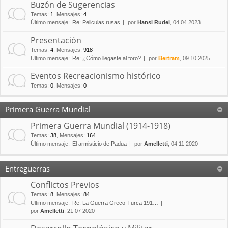
Buzón de Sugerencias
Temas
:
1
,
Mensajes
:
4
Último mensaje:
Re: Peliculas rusas
por
Hansi Rudel
, 04 04 2023
Presentación
Temas
:
4
,
Mensajes
:
918
Último mensaje:
Re: ¿Cómo llegaste al foro?
por
Bertram
, 09 10 2025
Eventos Recreacionismo histórico
Temas
:
0
,
Mensajes
:
0
Primera Guerra Mundial
Primera Guerra Mundial (1914-1918)
Temas
:
38
,
Mensajes
:
164
Último mensaje:
El armisticio de Padua
por
Amelletti
, 04 11 2020
Entreguerras
Conflictos Previos
Temas
:
8
,
Mensajes
:
84
Último mensaje:
Re: La Guerra Greco-Turca 191…
por
Amelletti
, 21 07 2020