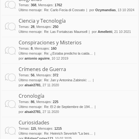
Temas
:
368
,
Mensajes
:
1762
Último mensaje:
Re: Carlo Fecia di Cossato
por
Ozymandias
, 13 10 2024
Ciencia y Tecnología
Temas
:
28
,
Mensajes
:
250
Último mensaje:
Re: Las Fortalezas Maunsell
por
Amelletti
, 21 10 2021
Conspiraciones y Misterios
Temas
:
8
,
Mensajes
:
160
Último mensaje:
Re: ¿Estaba predicho la caida…
por
antonio aguirre
, 10 12 2019
Crímenes de Guerra
Temas
:
56
,
Mensajes
:
372
Último mensaje:
Re: Jan y Antonina Zabinski: …
por
alsair2781
, 27 11 2020
Cronología
Temas
:
86
,
Mensajes
:
225
Último mensaje:
Re: El 2 de Septiembre de 194…
por
alsair2781
, 27 11 2020
Curiosidades
Temas
:
115
,
Mensajes
:
1215
Último mensaje:
Re: Heinrich Severloh "La bes…
por
RAidenCortes123
, 10 02 2025