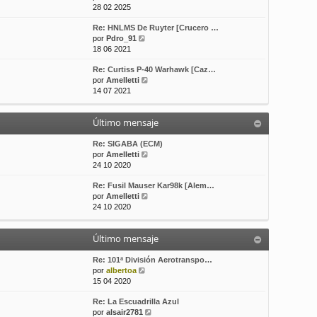
e
o
e
28 02 2025
r
m
Re: HNLMS De Ruyter [Crucero …
ú
e
V
por
Pdro_91
l
n
e
18 06 2021
t
s
r
i
a
Re: Curtiss P-40 Warhawk [Caz…
ú
m
j
V
por
Amelletti
l
o
e
e
14 07 2021
t
m
r
i
e
ú
m
n
Último mensaje
l
o
s
t
m
a
i
Re: SIGABA (ECM)
e
j
m
V
por
Amelletti
n
e
o
e
24 10 2020
s
m
r
a
Re: Fusil Mauser Kar98k [Alem…
e
ú
j
V
por
Amelletti
n
l
e
e
24 10 2020
s
t
r
a
i
ú
j
m
Último mensaje
l
e
o
t
m
i
Re: 101ª División Aerotranspo…
e
V
m
por
albertoa
n
e
o
15 04 2020
s
r
m
a
Re: La Escuadrilla Azul
ú
e
j
V
por
alsair2781
l
n
e