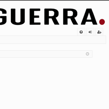
FA
de
eg
Q
nt
ist
ifi
ra
ca
rs
rs
e
e