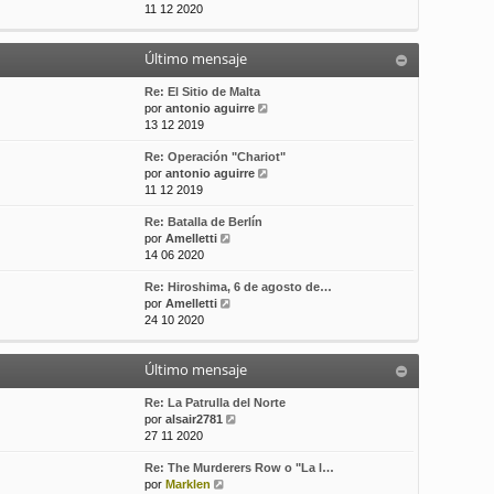
e
11 12 2020
t
s
r
i
a
ú
m
j
Último mensaje
l
o
e
t
m
i
Re: El Sitio de Malta
e
m
V
por
antonio aguirre
n
o
e
13 12 2019
s
m
r
a
Re: Operación "Chariot"
e
ú
j
V
por
antonio aguirre
n
l
e
e
11 12 2019
s
t
r
a
i
Re: Batalla de Berlín
ú
j
m
V
por
Amelletti
l
e
o
e
14 06 2020
t
m
r
i
e
Re: Hiroshima, 6 de agosto de…
ú
m
n
V
por
Amelletti
l
o
s
e
24 10 2020
t
m
a
r
i
e
j
ú
m
n
e
Último mensaje
l
o
s
t
m
a
i
Re: La Patrulla del Norte
e
j
m
V
por
alsair2781
n
e
o
e
27 11 2020
s
m
r
a
Re: The Murderers Row o "La l…
e
ú
j
V
por
Marklen
n
l
e