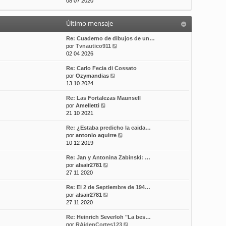
e
08 07 2020
t
m
a
r
i
e
j
ú
m
n
e
Último mensaje
l
o
s
t
m
a
i
Re: Cuaderno de dibujos de un…
e
j
m
V
por
Tvnautico911
n
e
o
e
02 04 2026
s
m
r
a
Re: Carlo Fecia di Cossato
e
ú
j
V
por
Ozymandias
n
l
e
e
13 10 2024
s
t
r
a
i
Re: Las Fortalezas Maunsell
ú
j
m
V
por
Amelletti
l
e
o
e
21 10 2021
t
m
r
i
e
Re: ¿Estaba predicho la caida…
ú
m
n
V
por
antonio aguirre
l
o
s
e
10 12 2019
t
m
a
r
i
e
j
Re: Jan y Antonina Zabinski: …
ú
m
n
e
V
por
alsair2781
l
o
s
e
27 11 2020
t
m
a
r
i
e
j
Re: El 2 de Septiembre de 194…
ú
m
n
e
V
por
alsair2781
l
o
s
e
27 11 2020
t
m
a
r
i
e
j
Re: Heinrich Severloh "La bes…
ú
m
n
e
V
por
RAidenCortes123
l
o
s