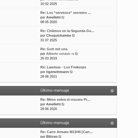
e
10 02 2025
t
m
a
r
i
e
j
Re: Los “servicios” secretos …
ú
m
n
e
V
por
Amelletti
l
o
s
e
08 05 2020
t
m
a
r
i
e
j
Re: Chilenos en la Segunda Gu…
ú
m
n
e
V
por
Chuquichambe
l
o
s
e
31 07 2025
t
m
a
r
i
e
j
Re: Gott mit uns
ú
m
n
e
V
por
Alberto octavo :v
l
o
s
e
25 03 2019
t
m
a
r
i
e
j
Re: Laminas - Los Freikorps
ú
m
n
e
V
por
tigerwittmann
l
o
s
e
28 06 2021
t
m
a
r
i
e
j
ú
m
n
e
Último mensaje
l
o
s
t
m
a
i
Re: Mitos sobre el crucero Pr…
e
j
V
m
por
Amelletti
n
e
e
o
29 06 2020
s
r
m
a
ú
e
j
Último mensaje
l
n
e
t
s
i
a
Re: Carro Armato M13/40 [Carr…
V
m
j
por
Blitzen