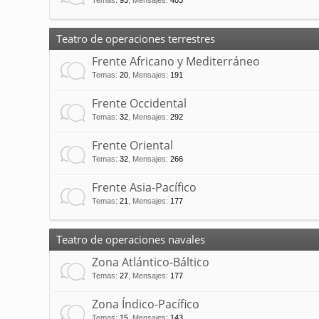
Temas
:
93
,
Mensajes
:
403
Teatro de operaciones terrestres
Frente Africano y Mediterráneo
Temas
:
20
,
Mensajes
:
191
Frente Occidental
Temas
:
32
,
Mensajes
:
292
Frente Oriental
Temas
:
32
,
Mensajes
:
266
Frente Asia-Pacífico
Temas
:
21
,
Mensajes
:
177
Teatro de operaciones navales
Zona Atlántico-Báltico
Temas
:
27
,
Mensajes
:
177
Zona Índico-Pacífico
Temas
:
15
,
Mensajes
:
143