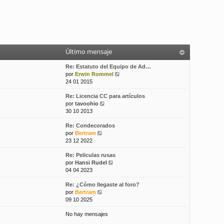
Último mensaje
Re: Estatuto del Equipo de Ad…
V
por
Erwin Rommel
e
24 01 2015
r
Re: Licencia CC para artículos
ú
V
por
tavoohio
l
e
30 10 2013
t
r
i
Re: Condecorados
ú
m
V
por
Bertram
l
o
e
23 12 2022
t
m
r
i
e
Re: Peliculas rusas
ú
m
n
V
por
Hansi Rudel
l
o
s
e
04 04 2023
t
m
a
r
i
e
j
Re: ¿Cómo llegaste al foro?
ú
m
n
e
V
por
Bertram
l
o
s
e
09 10 2025
t
m
a
r
i
e
j
No hay mensajes
ú
m
n
e
l
o
s