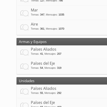
Temas
:
127
,
Mensajes
:
786
Mar
Temas
:
347
,
Mensajes
:
1035
Aire
Temas
:
361
,
Mensajes
:
1070
Armas y Equipos
Países Aliados
Temas
:
41
,
Mensajes
:
207
Países del Eje
Temas
:
54
,
Mensajes
:
319
Unidades
Países Aliados
Temas
:
55
,
Mensajes
:
292
Países del Eje