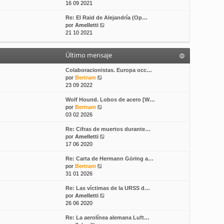
e
16 09 2021
s
t
r
a
i
Re: El Raid de Alejandría (Op…
ú
j
m
V
por
Amelletti
l
e
o
e
21 10 2021
t
m
r
i
e
ú
m
n
Último mensaje
l
o
s
t
m
a
i
Colaboracionistas. Europa occ…
e
j
V
m
por
Bertram
n
e
e
o
23 09 2022
s
r
m
a
Wolf Hound. Lobos de acero [W…
ú
e
j
V
por
Bertram
l
n
e
e
03 02 2026
t
s
r
i
a
Re: Cifras de muertos durante…
ú
m
j
V
por
Amelletti
l
o
e
e
17 06 2020
t
m
r
i
e
Re: Carta de Hermann Göring a…
ú
m
n
V
por
Bertram
l
o
s
e
31 01 2026
t
m
a
r
i
e
j
Re: Las víctimas de la URSS d…
ú
m
n
e
V
por
Amelletti
l
o
s
e
26 06 2020
t
m
a
r
i
e
j
Re: La aerolínea alemana Luft…
ú
m
n
e