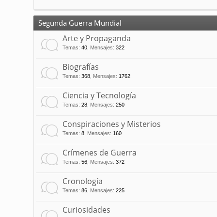
Segunda Guerra Mundial
Arte y Propaganda
Temas
:
40
,
Mensajes
:
322
Biografías
Temas
:
368
,
Mensajes
:
1762
Ciencia y Tecnología
Temas
:
28
,
Mensajes
:
250
Conspiraciones y Misterios
Temas
:
8
,
Mensajes
:
160
Crímenes de Guerra
Temas
:
56
,
Mensajes
:
372
Cronología
Temas
:
86
,
Mensajes
:
225
Curiosidades