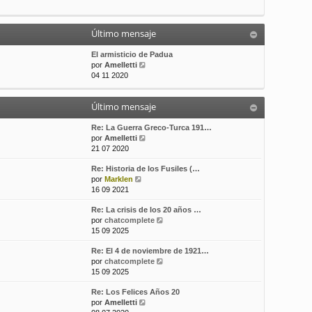
t
m
a
i
e
j
m
n
e
Último mensaje
o
s
m
a
El armisticio de Padua
e
j
V
por
Amelletti
n
e
e
04 11 2020
s
r
a
ú
j
Último mensaje
l
e
t
i
Re: La Guerra Greco-Turca 191…
m
V
por
Amelletti
o
e
21 07 2020
m
r
Re: Historia de los Fusiles (…
e
ú
V
por
Marklen
n
l
e
16 09 2021
s
t
r
a
i
Re: La crisis de los 20 años …
ú
j
m
V
por
chatcomplete
l
e
o
e
15 09 2025
t
m
r
i
e
Re: El 4 de noviembre de 1921…
ú
m
n
V
por
chatcomplete
l
o
s
e
15 09 2025
t
m
a
r
i
e
j
Re: Los Felices Años 20
ú
m
n
e
V
por
Amelletti
l
o
s