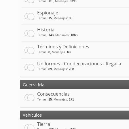
Temas
:
115
,
Mensajes
:
1215
Espionaje
Temas
:
15
,
Mensajes
:
85
Historia
Temas
:
140
,
Mensajes
:
1066
Términos y Definiciones
Temas
:
8
,
Mensajes
:
69
Uniformes - Condecoraciones - Regalia
Temas
:
89
,
Mensajes
:
700
Guerra fría
Consecuencias
Temas
:
15
,
Mensajes
:
171
Vehículos
Tierra