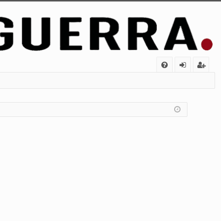
FA
de
eg
Q
nt
ist
ifi
ra
ca
rs
rs
e
e