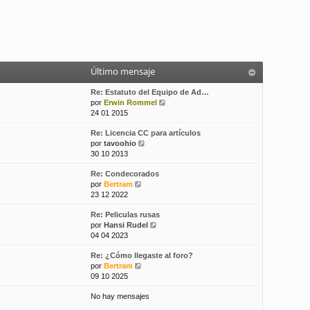
Último mensaje
Re: Estatuto del Equipo de Ad…
V
por
Erwin Rommel
e
24 01 2015
r
Re: Licencia CC para artículos
ú
V
por
tavoohio
l
e
30 10 2013
t
r
i
Re: Condecorados
ú
m
V
por
Bertram
l
o
e
23 12 2022
t
m
r
i
e
Re: Peliculas rusas
ú
m
n
V
por
Hansi Rudel
l
o
s
e
04 04 2023
t
m
a
r
i
e
j
Re: ¿Cómo llegaste al foro?
ú
m
n
e
V
por
Bertram
l
o
s
e
09 10 2025
t
m
a
r
i
e
j
No hay mensajes
ú
m
n
e
l
o
s