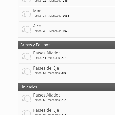
Temas
:
127
,
Mensajes
:
786
Mar
Temas
:
347
,
Mensajes
:
1035
Aire
Temas
:
361
,
Mensajes
:
1070
Armas y Equipos
Países Aliados
Temas
:
41
,
Mensajes
:
207
Países del Eje
Temas
:
54
,
Mensajes
:
319
Unidades
Países Aliados
Temas
:
55
,
Mensajes
:
292
Países del Eje