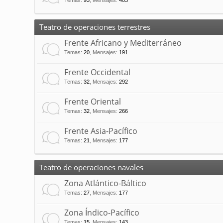
Temas
:
93
,
Mensajes
:
403
Teatro de operaciones terrestres
Frente Africano y Mediterráneo
Temas
:
20
,
Mensajes
:
191
Frente Occidental
Temas
:
32
,
Mensajes
:
292
Frente Oriental
Temas
:
32
,
Mensajes
:
266
Frente Asia-Pacífico
Temas
:
21
,
Mensajes
:
177
Teatro de operaciones navales
Zona Atlántico-Báltico
Temas
:
27
,
Mensajes
:
177
Zona Índico-Pacífico
Temas
:
15
,
Mensajes
:
143