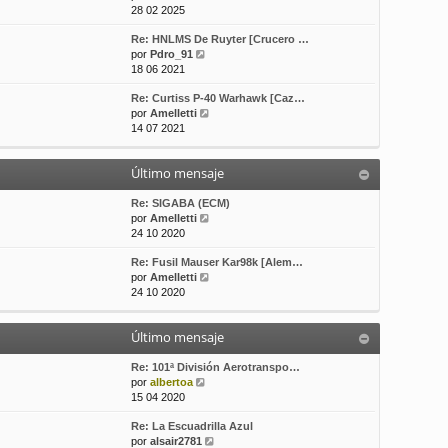
e
o
e
28 02 2025
r
m
Re: HNLMS De Ruyter [Crucero …
ú
e
V
por
Pdro_91
l
n
e
18 06 2021
t
s
r
i
a
Re: Curtiss P-40 Warhawk [Caz…
ú
m
j
V
por
Amelletti
l
o
e
e
14 07 2021
t
m
r
i
e
ú
m
n
Último mensaje
l
o
s
t
m
a
i
Re: SIGABA (ECM)
e
j
m
V
por
Amelletti
n
e
o
e
24 10 2020
s
m
r
a
Re: Fusil Mauser Kar98k [Alem…
e
ú
j
V
por
Amelletti
n
l
e
e
24 10 2020
s
t
r
a
i
ú
j
m
Último mensaje
l
e
o
t
m
i
Re: 101ª División Aerotranspo…
e
V
m
por
albertoa
n
e
o
15 04 2020
s
r
m
a
Re: La Escuadrilla Azul
ú
e
j
V
por
alsair2781
l
n
e