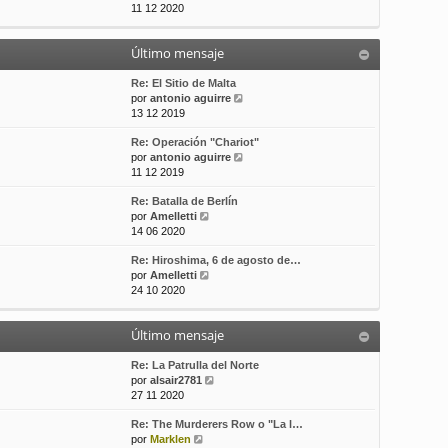
e
11 12 2020
t
s
r
i
a
ú
m
j
Último mensaje
l
o
e
t
m
i
Re: El Sitio de Malta
e
m
V
por
antonio aguirre
n
o
e
13 12 2019
s
m
r
a
Re: Operación "Chariot"
e
ú
j
V
por
antonio aguirre
n
l
e
e
11 12 2019
s
t
r
a
i
Re: Batalla de Berlín
ú
j
m
V
por
Amelletti
l
e
o
e
14 06 2020
t
m
r
i
e
Re: Hiroshima, 6 de agosto de…
ú
m
n
V
por
Amelletti
l
o
s
e
24 10 2020
t
m
a
r
i
e
j
ú
m
n
e
Último mensaje
l
o
s
t
m
a
i
Re: La Patrulla del Norte
e
j
m
V
por
alsair2781
n
e
o
e
27 11 2020
s
m
r
a
Re: The Murderers Row o "La l…
e
ú
j
V
por
Marklen
n
l
e