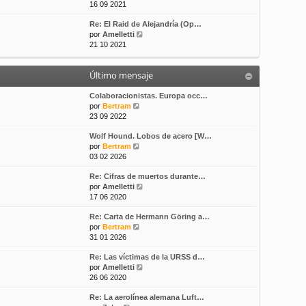
e
16 09 2021
s
t
r
a
i
Re: El Raid de Alejandría (Op…
ú
j
m
V
por
Amelletti
l
e
o
e
21 10 2021
t
m
r
i
e
ú
m
n
Último mensaje
l
o
s
t
m
a
i
Colaboracionistas. Europa occ…
e
j
V
m
por
Bertram
n
e
e
o
23 09 2022
s
r
m
a
Wolf Hound. Lobos de acero [W…
ú
e
j
V
por
Bertram
l
n
e
e
03 02 2026
t
s
r
i
a
Re: Cifras de muertos durante…
ú
m
j
V
por
Amelletti
l
o
e
e
17 06 2020
t
m
r
i
e
Re: Carta de Hermann Göring a…
ú
m
n
V
por
Bertram
l
o
s
e
31 01 2026
t
m
a
r
i
e
j
Re: Las víctimas de la URSS d…
ú
m
n
e
V
por
Amelletti
l
o
s
e
26 06 2020
t
m
a
r
i
e
j
Re: La aerolínea alemana Luft…
ú
m
n
e