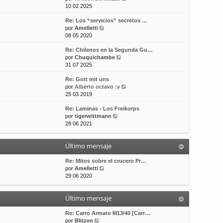
e
10 02 2025
t
m
a
r
i
e
j
Re: Los “servicios” secretos …
ú
m
n
e
V
por
Amelletti
l
o
s
e
08 05 2020
t
m
a
r
i
e
j
Re: Chilenos en la Segunda Gu…
ú
m
n
e
V
por
Chuquichambe
l
o
s
e
31 07 2025
t
m
a
r
i
e
j
Re: Gott mit uns
ú
m
n
e
V
por
Alberto octavo :v
l
o
s
e
25 03 2019
t
m
a
r
i
e
j
Re: Laminas - Los Freikorps
ú
m
n
e
V
por
tigerwittmann
l
o
s
e
28 06 2021
t
m
a
r
i
e
j
ú
m
n
e
Último mensaje
l
o
s
t
m
a
i
Re: Mitos sobre el crucero Pr…
e
j
V
m
por
Amelletti
n
e
e
o
29 06 2020
s
r
m
a
ú
e
j
Último mensaje
l
n
e
t
s
i
a
Re: Carro Armato M13/40 [Carr…
V
m
j
por
Blitzen