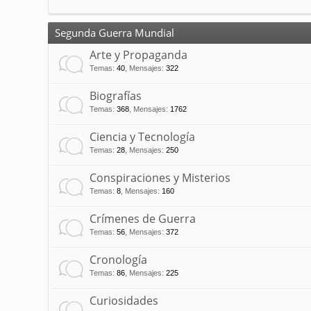
Segunda Guerra Mundial
Arte y Propaganda
Temas
:
40
,
Mensajes
:
322
Biografías
Temas
:
368
,
Mensajes
:
1762
Ciencia y Tecnología
Temas
:
28
,
Mensajes
:
250
Conspiraciones y Misterios
Temas
:
8
,
Mensajes
:
160
Crímenes de Guerra
Temas
:
56
,
Mensajes
:
372
Cronología
Temas
:
86
,
Mensajes
:
225
Curiosidades