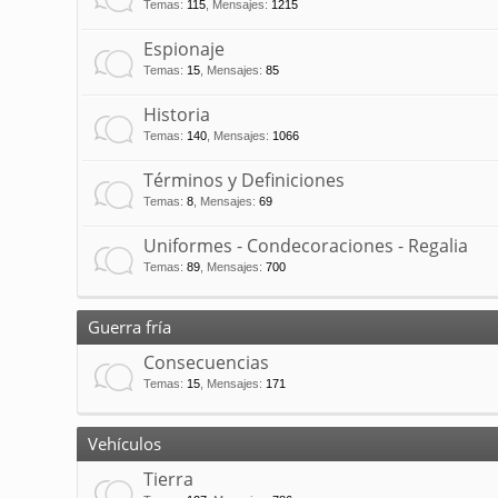
Temas
:
115
,
Mensajes
:
1215
Espionaje
Temas
:
15
,
Mensajes
:
85
Historia
Temas
:
140
,
Mensajes
:
1066
Términos y Definiciones
Temas
:
8
,
Mensajes
:
69
Uniformes - Condecoraciones - Regalia
Temas
:
89
,
Mensajes
:
700
Guerra fría
Consecuencias
Temas
:
15
,
Mensajes
:
171
Vehículos
Tierra