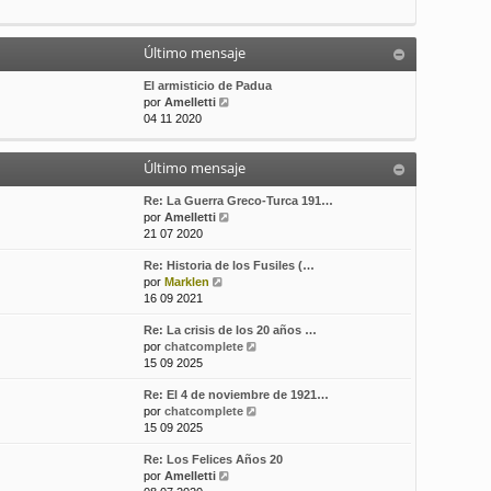
t
m
a
i
e
j
m
n
e
Último mensaje
o
s
m
a
El armisticio de Padua
e
j
V
por
Amelletti
n
e
e
04 11 2020
s
r
a
ú
j
Último mensaje
l
e
t
i
Re: La Guerra Greco-Turca 191…
m
V
por
Amelletti
o
e
21 07 2020
m
r
Re: Historia de los Fusiles (…
e
ú
V
por
Marklen
n
l
e
16 09 2021
s
t
r
a
i
Re: La crisis de los 20 años …
ú
j
m
V
por
chatcomplete
l
e
o
e
15 09 2025
t
m
r
i
e
Re: El 4 de noviembre de 1921…
ú
m
n
V
por
chatcomplete
l
o
s
e
15 09 2025
t
m
a
r
i
e
j
Re: Los Felices Años 20
ú
m
n
e
V
por
Amelletti
l
o
s