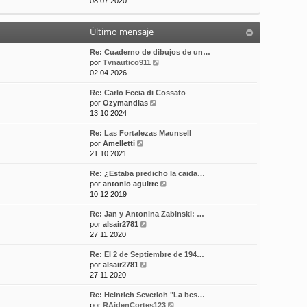
e
08 07 2020
t
m
a
r
i
e
j
ú
m
n
e
Último mensaje
l
o
s
t
m
a
i
Re: Cuaderno de dibujos de un…
e
j
m
V
por
Tvnautico911
n
e
o
e
02 04 2026
s
m
r
a
Re: Carlo Fecia di Cossato
e
ú
j
V
por
Ozymandias
n
l
e
e
13 10 2024
s
t
r
a
i
Re: Las Fortalezas Maunsell
ú
j
m
V
por
Amelletti
l
e
o
e
21 10 2021
t
m
r
i
e
Re: ¿Estaba predicho la caida…
ú
m
n
V
por
antonio aguirre
l
o
s
e
10 12 2019
t
m
a
r
i
e
j
Re: Jan y Antonina Zabinski: …
ú
m
n
e
V
por
alsair2781
l
o
s
e
27 11 2020
t
m
a
r
i
e
j
Re: El 2 de Septiembre de 194…
ú
m
n
e
V
por
alsair2781
l
o
s
e
27 11 2020
t
m
a
r
i
e
j
Re: Heinrich Severloh "La bes…
ú
m
n
e
V
por
RAidenCortes123
l
o
s