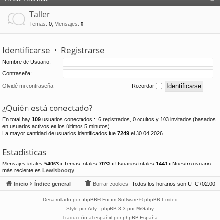
Taller
Temas
:
0
,
Mensajes
:
0
Identificarse
•
Registrarse
Nombre de Usuario:
Contraseña:
Olvidé mi contraseña
Recordar
¿Quién está conectado?
En total hay
109
usuarios conectados :: 6 registrados, 0 ocultos y 103 invitados (basados
en usuarios activos en los últimos 5 minutos)
La mayor cantidad de usuarios identificados fue
7249
el 30 04 2026
Estadísticas
Mensajes totales
54063
• Temas totales
7032
• Usuarios totales
1440
• Nuestro usuario
más reciente es
Lewisboogy
Inicio
Índice general
Borrar cookies
Todos los horarios son
UTC+02:00
Desarrollado por
phpBB
® Forum Software © phpBB Limited
Style por
Arty
- phpBB 3.3 por MrGaby
Traducción al español por
phpBB España