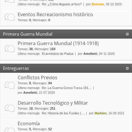
Último mensaje:
Re: ¿Cómo llegaste al foro?
por
Bertram
, 09 10 2025
Eventos Recreacionismo histórico
Temas
:
0
,
Mensajes
:
0
Primera Guerra Mundial
Primera Guerra Mundial (1914-1918)
Temas
:
38
,
Mensajes
:
164
Último mensaje:
El armisticio de Padua
por
Amelletti
, 04 11 2020
Entreguerras
Conflictos Previos
Temas
:
8
,
Mensajes
:
84
Último mensaje:
Re: La Guerra Greco-Turca 191…
por
Amelletti
, 21 07 2020
Desarrollo Tecnológico y Militar
Temas
:
18
,
Mensajes
:
251
Último mensaje:
Re: Historia de los Fusiles (…
por
Marklen
, 16 09 2021
Economía
Temas
:
5
,
Mensajes
:
52