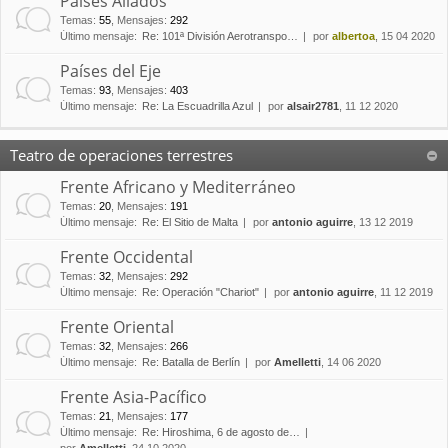
Países Aliados
Temas
:
55
,
Mensajes
:
292
Último mensaje:
Re: 101ª División Aerotranspo…
por
albertoa
, 15 04 2020
Países del Eje
Temas
:
93
,
Mensajes
:
403
Último mensaje:
Re: La Escuadrilla Azul
por
alsair2781
, 11 12 2020
Teatro de operaciones terrestres
Frente Africano y Mediterráneo
Temas
:
20
,
Mensajes
:
191
Último mensaje:
Re: El Sitio de Malta
por
antonio aguirre
, 13 12 2019
Frente Occidental
Temas
:
32
,
Mensajes
:
292
Último mensaje:
Re: Operación "Chariot"
por
antonio aguirre
, 11 12 2019
Frente Oriental
Temas
:
32
,
Mensajes
:
266
Último mensaje:
Re: Batalla de Berlín
por
Amelletti
, 14 06 2020
Frente Asia-Pacífico
Temas
:
21
,
Mensajes
:
177
Último mensaje:
Re: Hiroshima, 6 de agosto de…