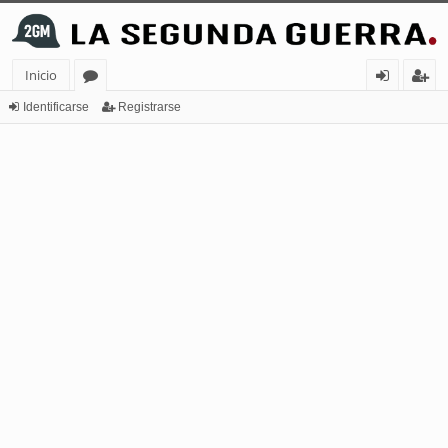
Inicio
or
de
eg
Identificarse
Registrarse
os
nt
ist
ifi
ra
ca
rs
rs
e
e