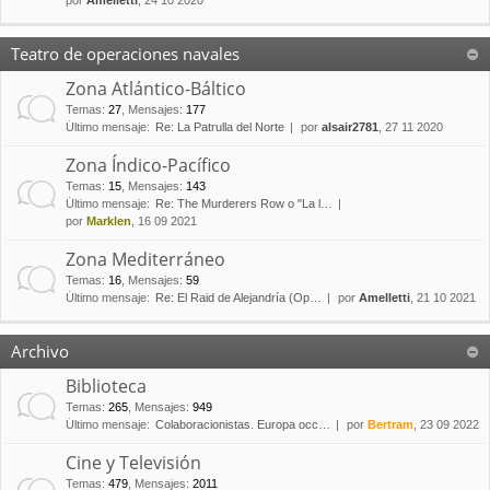
por
Amelletti
, 24 10 2020
Teatro de operaciones navales
Zona Atlántico-Báltico
Temas
:
27
,
Mensajes
:
177
Último mensaje:
Re: La Patrulla del Norte
por
alsair2781
, 27 11 2020
Zona Índico-Pacífico
Temas
:
15
,
Mensajes
:
143
Último mensaje:
Re: The Murderers Row o "La l…
por
Marklen
, 16 09 2021
Zona Mediterráneo
Temas
:
16
,
Mensajes
:
59
Último mensaje:
Re: El Raid de Alejandría (Op…
por
Amelletti
, 21 10 2021
Archivo
Biblioteca
Temas
:
265
,
Mensajes
:
949
Último mensaje:
Colaboracionistas. Europa occ…
por
Bertram
, 23 09 2022
Cine y Televisión
Temas
:
479
,
Mensajes
:
2011