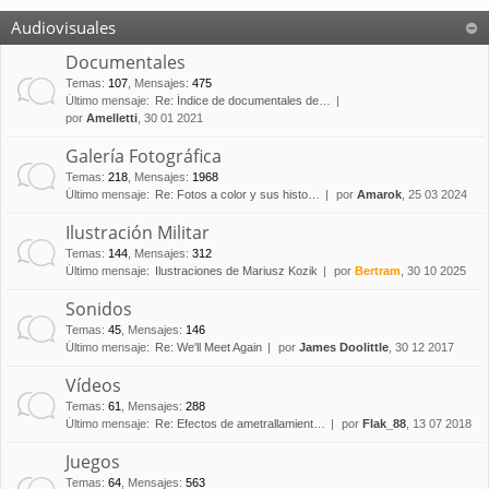
Audiovisuales
Documentales
Temas
:
107
,
Mensajes
:
475
Último mensaje:
Re: Índice de documentales de…
por
Amelletti
, 30 01 2021
Galería Fotográfica
Temas
:
218
,
Mensajes
:
1968
Último mensaje:
Re: Fotos a color y sus histo…
por
Amarok
, 25 03 2024
Ilustración Militar
Temas
:
144
,
Mensajes
:
312
Último mensaje:
Ilustraciones de Mariusz Kozik
por
Bertram
, 30 10 2025
Sonidos
Temas
:
45
,
Mensajes
:
146
Último mensaje:
Re: We'll Meet Again
por
James Doolittle
, 30 12 2017
Vídeos
Temas
:
61
,
Mensajes
:
288
Último mensaje:
Re: Efectos de ametrallamient…
por
Flak_88
, 13 07 2018
Juegos
Temas
:
64
,
Mensajes
:
563