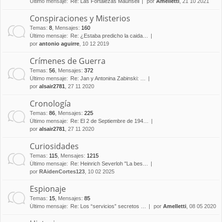
Último mensaje:
Re: Las Fortalezas Maunsell
por
Amelletti
, 21 10 2021
Conspiraciones y Misterios
Temas
:
8
,
Mensajes
:
160
Último mensaje:
Re: ¿Estaba predicho la caida…
por
antonio aguirre
, 10 12 2019
Crímenes de Guerra
Temas
:
56
,
Mensajes
:
372
Último mensaje:
Re: Jan y Antonina Zabinski: …
por
alsair2781
, 27 11 2020
Cronología
Temas
:
86
,
Mensajes
:
225
Último mensaje:
Re: El 2 de Septiembre de 194…
por
alsair2781
, 27 11 2020
Curiosidades
Temas
:
115
,
Mensajes
:
1215
Último mensaje:
Re: Heinrich Severloh "La bes…
por
RAidenCortes123
, 10 02 2025
Espionaje
Temas
:
15
,
Mensajes
:
85
Último mensaje:
Re: Los “servicios” secretos …
por
Amelletti
, 08 05 2020