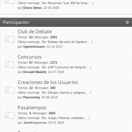
Último mensaje:
Re: Reservas "Los 300 de Drac…
por
Draco Ideas
, 23 04 2026
Participación
Club de Debate
Temas
:
52
,
Mensajes
:
2091
Último mensaje:
Re: Debate del mes de Septiem…
por
tigerwittmann
, 01 10 2017
Concursos
Temas
:
67
,
Mensajes
:
1272
Último mensaje:
Re: 100º Concurso de fotograf…
por
Donald Malarki
, 24 07 2018
Creaciones de los Usuarios
Temas
:
22
,
Mensajes
:
349
Último mensaje:
Re: Dibujos nuevos y antiguos…
por
Panzermig
, 04 09 2018
Pasatiempos
Temas
:
4
,
Mensajes
:
1804
Último mensaje:
Re: Juego: Historia, unidades…
por
JackKingstone
, 03 07 2024