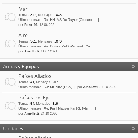
Mar
Temas
:
347
,
Mensajes
:
1035
Último mensaje:
Re: HNLMS De Ruyter [Crucero …
por
Pdro_91
, 18 06 2021
Aire
Temas
:
361
,
Mensajes
:
1070
Último mensaje:
Re: Curtiss P-40 Warhawk [Caz…
por
Amelletti
, 14 07 2021
Armas y Equipos
Países Aliados
Temas
:
41
,
Mensajes
:
207
Último mensaje:
Re: SIGABA (ECM)
por
Amelletti
, 24 10 2020
Países del Eje
Temas
:
54
,
Mensajes
:
319
Último mensaje:
Re: Fusil Mauser Kar98k [Alem…
por
Amelletti
, 24 10 2020
Unidades