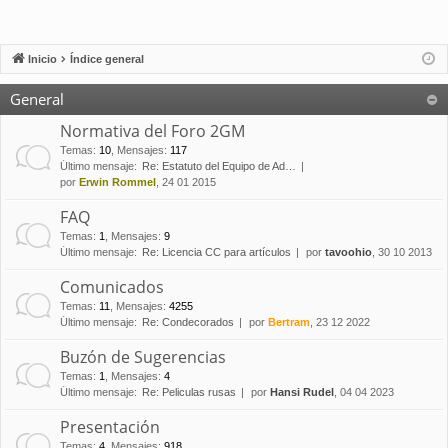
Inicio
Índice general
General
Normativa del Foro 2GM
Temas
:
10
,
Mensajes
:
117
Último mensaje:
Re: Estatuto del Equipo de Ad…
por
Erwin Rommel
, 24 01 2015
FAQ
Temas
:
1
,
Mensajes
:
9
Último mensaje:
Re: Licencia CC para artículos
por
tavoohio
, 30 10 2013
Comunicados
Temas
:
11
,
Mensajes
:
4255
Último mensaje:
Re: Condecorados
por
Bertram
, 23 12 2022
Buzón de Sugerencias
Temas
:
1
,
Mensajes
:
4
Último mensaje:
Re: Peliculas rusas
por
Hansi Rudel
, 04 04 2023
Presentación
Temas
:
4
,
Mensajes
:
918