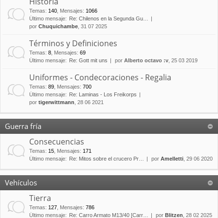
Historia
Temas
:
140
,
Mensajes
:
1066
Último mensaje:
Re: Chilenos en la Segunda Gu…
por
Chuquichambe
, 31 07 2025
Términos y Definiciones
Temas
:
8
,
Mensajes
:
69
Último mensaje:
Re: Gott mit uns
por
Alberto octavo :v
, 25 03 2019
Uniformes - Condecoraciones - Regalia
Temas
:
89
,
Mensajes
:
700
Último mensaje:
Re: Laminas - Los Freikorps
por
tigerwittmann
, 28 06 2021
Guerra fría
Consecuencias
Temas
:
15
,
Mensajes
:
171
Último mensaje:
Re: Mitos sobre el crucero Pr…
por
Amelletti
, 29 06 2020
Vehículos
Tierra
Temas
:
127
,
Mensajes
:
786
Último mensaje:
Re: Carro Armato M13/40 [Carr…
por
Blitzen
, 28 02 2025