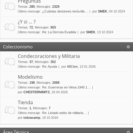
Preguntas
Temas
:
280
,
Mensajes
:
2329
Último mensaje:
¿Cuántas divisiones tenía Ale…
por
SMEK
, 04 10 2024
¿Y si … ?
Temas
:
72
,
Mensajes
:
903
Último mensaje:
Re: La Derrota Evadida
por
SMEK
, 13 10 2024
Coleccionismo
Condecoraciones y Militaria
Temas
:
37
,
Mensajes
:
352
Último mensaje:
Re: Ayuda
por
00Cien
, 13 01 2026
Modelismo
Temas
:
198
,
Mensajes
:
2068
Último mensaje:
Re: Guerreras en Viena 1945 1…
por
CHESTERNIMITZ
, 26 04 2026
Tienda
Temas
:
1
,
Mensajes
:
7
Último mensaje:
Re: Listado webs de militaria…
por
tobracamp
, 19 10 2016
Área Técnica