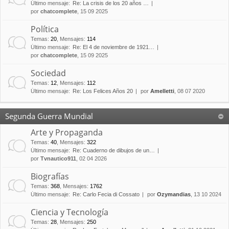
Último mensaje:
Re: La crisis de los 20 años …
por
chatcomplete
, 15 09 2025
Política
Temas
:
20
,
Mensajes
:
114
Último mensaje:
Re: El 4 de noviembre de 1921…
por
chatcomplete
, 15 09 2025
Sociedad
Temas
:
12
,
Mensajes
:
112
Último mensaje:
Re: Los Felices Años 20
por
Amelletti
, 08 07 2020
Segunda Guerra Mundial
Arte y Propaganda
Temas
:
40
,
Mensajes
:
322
Último mensaje:
Re: Cuaderno de dibujos de un…
por
Tvnautico911
, 02 04 2026
Biografías
Temas
:
368
,
Mensajes
:
1762
Último mensaje:
Re: Carlo Fecia di Cossato
por
Ozymandias
, 13 10 2024
Ciencia y Tecnología
Temas
:
28
,
Mensajes
:
250