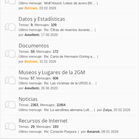
Último mensaje:
Wolf Hound. Lobos de acero [W…
por
Bertram
, 03 02 2026
Datos y Estadísticas
Temas
:
9
,
Mensajes
:
109
Último mensaje:
Re: Cifras de muertos durante…
por
Amelletti
, 17 06 2020
Documentos
Temas
:
59
,
Mensajes
:
172
Último mensaje:
Re: Carta de Hermann Göring a…
por
Bertram
, 31 01 2026
Museos y Lugares de la 2GM
Temas
:
57
,
Mensajes
:
606
Último mensaje:
Re: Las víctimas de la URSS d…
por
Amelletti
, 26 06 2020
Noticias
Temas
:
2363
,
Mensajes
:
11954
Último mensaje:
Re: La aerolínea alemana Luft…
por
Zalya
, 25 02 2026
Recursos de Internet
Temas
:
29
,
Mensajes
:
193
Último mensaje:
Re: Corazón Purpura
por
Amarok
, 08 01 2018