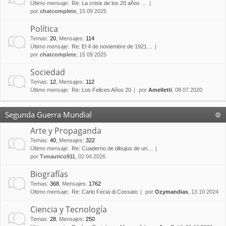
Último mensaje:
Re: La crisis de los 20 años …
por
chatcomplete
, 15 09 2025
Política
Temas
:
20
,
Mensajes
:
114
Último mensaje:
Re: El 4 de noviembre de 1921…
por
chatcomplete
, 15 09 2025
Sociedad
Temas
:
12
,
Mensajes
:
112
Último mensaje:
Re: Los Felices Años 20
por
Amelletti
, 08 07 2020
Segunda Guerra Mundial
Arte y Propaganda
Temas
:
40
,
Mensajes
:
322
Último mensaje:
Re: Cuaderno de dibujos de un…
por
Tvnautico911
, 02 04 2026
Biografías
Temas
:
368
,
Mensajes
:
1762
Último mensaje:
Re: Carlo Fecia di Cossato
por
Ozymandias
, 13 10 2024
Ciencia y Tecnología
Temas
:
28
,
Mensajes
:
250