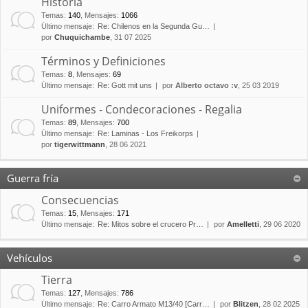
Historia
Temas
:
140
,
Mensajes
:
1066
Último mensaje:
Re: Chilenos en la Segunda Gu…
por
Chuquichambe
, 31 07 2025
Términos y Definiciones
Temas
:
8
,
Mensajes
:
69
Último mensaje:
Re: Gott mit uns
por
Alberto octavo :v
, 25 03 2019
Uniformes - Condecoraciones - Regalia
Temas
:
89
,
Mensajes
:
700
Último mensaje:
Re: Laminas - Los Freikorps
por
tigerwittmann
, 28 06 2021
Guerra fría
Consecuencias
Temas
:
15
,
Mensajes
:
171
Último mensaje:
Re: Mitos sobre el crucero Pr…
por
Amelletti
, 29 06 2020
Vehículos
Tierra
Temas
:
127
,
Mensajes
:
786
Último mensaje:
Re: Carro Armato M13/40 [Carr…
por
Blitzen
, 28 02 2025