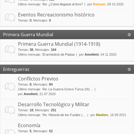
Último mensaje:
Re: ¿Cómo llegaste al foro?
por
Bertram
, 09 10 2025
Eventos Recreacionismo histórico
Temas
:
0
,
Mensajes
:
0
Primera Guerra Mundial
Primera Guerra Mundial (1914-1918)
Temas
:
38
,
Mensajes
:
164
Último mensaje:
El armisticio de Padua
por
Amelletti
, 04 11 2020
Entreguerras
Conflictos Previos
Temas
:
8
,
Mensajes
:
84
Último mensaje:
Re: La Guerra Greco-Turca 191…
por
Amelletti
, 21 07 2020
Desarrollo Tecnológico y Militar
Temas
:
18
,
Mensajes
:
251
Último mensaje:
Re: Historia de los Fusiles (…
por
Marklen
, 16 09 2021
Economía
Temas
:
5
,
Mensajes
:
52