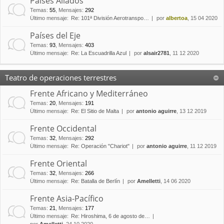
Países Aliados
Temas
:
55
,
Mensajes
:
292
Último mensaje:
Re: 101ª División Aerotranspo…
por
albertoa
, 15 04 2020
Países del Eje
Temas
:
93
,
Mensajes
:
403
Último mensaje:
Re: La Escuadrilla Azul
por
alsair2781
, 11 12 2020
Teatro de operaciones terrestres
Frente Africano y Mediterráneo
Temas
:
20
,
Mensajes
:
191
Último mensaje:
Re: El Sitio de Malta
por
antonio aguirre
, 13 12 2019
Frente Occidental
Temas
:
32
,
Mensajes
:
292
Último mensaje:
Re: Operación "Chariot"
por
antonio aguirre
, 11 12 2019
Frente Oriental
Temas
:
32
,
Mensajes
:
266
Último mensaje:
Re: Batalla de Berlín
por
Amelletti
, 14 06 2020
Frente Asia-Pacífico
Temas
:
21
,
Mensajes
:
177
Último mensaje:
Re: Hiroshima, 6 de agosto de…