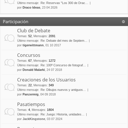
Último mensaje:
Re: Reservas "Los 300 de Drac…
por
Draco Ideas
, 23 04 2026
Participación
Club de Debate
Temas
:
52
,
Mensajes
:
2091
Último mensaje:
Re: Debate del mes de Septiem…
por
tigerwittmann
, 01 10 2017
Concursos
Temas
:
67
,
Mensajes
:
1272
Último mensaje:
Re: 100º Concurso de fotograf…
por
Donald Malarki
, 24 07 2018
Creaciones de los Usuarios
Temas
:
22
,
Mensajes
:
349
Último mensaje:
Re: Dibujos nuevos y antiguos…
por
Panzermig
, 04 09 2018
Pasatiempos
Temas
:
4
,
Mensajes
:
1804
Último mensaje:
Re: Juego: Historia, unidades…
por
JackKingstone
, 03 07 2024