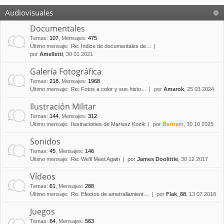
Audiovisuales
Documentales
Temas
:
107
,
Mensajes
:
475
Último mensaje:
Re: Índice de documentales de…
por
Amelletti
, 30 01 2021
Galería Fotográfica
Temas
:
218
,
Mensajes
:
1968
Último mensaje:
Re: Fotos a color y sus histo…
por
Amarok
, 25 03 2024
Ilustración Militar
Temas
:
144
,
Mensajes
:
312
Último mensaje:
Ilustraciones de Mariusz Kozik
por
Bertram
, 30 10 2025
Sonidos
Temas
:
45
,
Mensajes
:
146
Último mensaje:
Re: We'll Meet Again
por
James Doolittle
, 30 12 2017
Vídeos
Temas
:
61
,
Mensajes
:
288
Último mensaje:
Re: Efectos de ametrallamient…
por
Flak_88
, 13 07 2018
Juegos
Temas
:
64
,
Mensajes
:
563