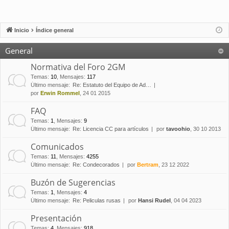
Inicio
Índice general
General
Normativa del Foro 2GM
Temas
:
10
,
Mensajes
:
117
Último mensaje:
Re: Estatuto del Equipo de Ad…
por
Erwin Rommel
, 24 01 2015
FAQ
Temas
:
1
,
Mensajes
:
9
Último mensaje:
Re: Licencia CC para artículos
por
tavoohio
, 30 10 2013
Comunicados
Temas
:
11
,
Mensajes
:
4255
Último mensaje:
Re: Condecorados
por
Bertram
, 23 12 2022
Buzón de Sugerencias
Temas
:
1
,
Mensajes
:
4
Último mensaje:
Re: Peliculas rusas
por
Hansi Rudel
, 04 04 2023
Presentación
Temas
:
4
,
Mensajes
:
918