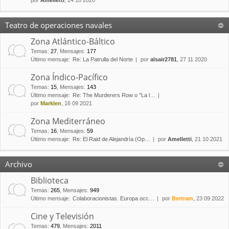
por
Amelletti
, 24 10 2020
Teatro de operaciones navales
Zona Atlántico-Báltico
Temas
:
27
,
Mensajes
:
177
Último mensaje:
Re: La Patrulla del Norte
por
alsair2781
, 27 11 2020
Zona Índico-Pacífico
Temas
:
15
,
Mensajes
:
143
Último mensaje:
Re: The Murderers Row o "La l…
por
Marklen
, 16 09 2021
Zona Mediterráneo
Temas
:
16
,
Mensajes
:
59
Último mensaje:
Re: El Raid de Alejandría (Op…
por
Amelletti
, 21 10 2021
Archivo
Biblioteca
Temas
:
265
,
Mensajes
:
949
Último mensaje:
Colaboracionistas. Europa occ…
por
Bertram
, 23 09 2022
Cine y Televisión
Temas
:
479
,
Mensajes
:
2011