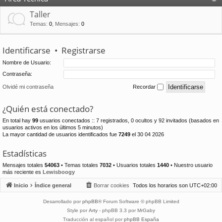
Taller
Temas
:
0
,
Mensajes
:
0
Identificarse
•
Registrarse
Nombre de Usuario:
Contraseña:
Olvidé mi contraseña
Recordar
¿Quién está conectado?
En total hay
99
usuarios conectados :: 7 registrados, 0 ocultos y 92 invitados (basados en
usuarios activos en los últimos 5 minutos)
La mayor cantidad de usuarios identificados fue
7249
el 30 04 2026
Estadísticas
Mensajes totales
54063
• Temas totales
7032
• Usuarios totales
1440
• Nuestro usuario
más reciente es
Lewisboogy
Inicio
Índice general
Borrar cookies
Todos los horarios son
UTC+02:00
Desarrollado por
phpBB
® Forum Software © phpBB Limited
Style por
Arty
- phpBB 3.3 por MrGaby
Traducción al español por
phpBB España