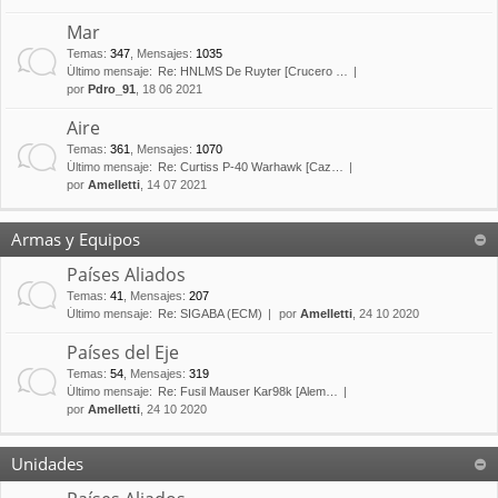
Mar
Temas
:
347
,
Mensajes
:
1035
Último mensaje:
Re: HNLMS De Ruyter [Crucero …
por
Pdro_91
, 18 06 2021
Aire
Temas
:
361
,
Mensajes
:
1070
Último mensaje:
Re: Curtiss P-40 Warhawk [Caz…
por
Amelletti
, 14 07 2021
Armas y Equipos
Países Aliados
Temas
:
41
,
Mensajes
:
207
Último mensaje:
Re: SIGABA (ECM)
por
Amelletti
, 24 10 2020
Países del Eje
Temas
:
54
,
Mensajes
:
319
Último mensaje:
Re: Fusil Mauser Kar98k [Alem…
por
Amelletti
, 24 10 2020
Unidades