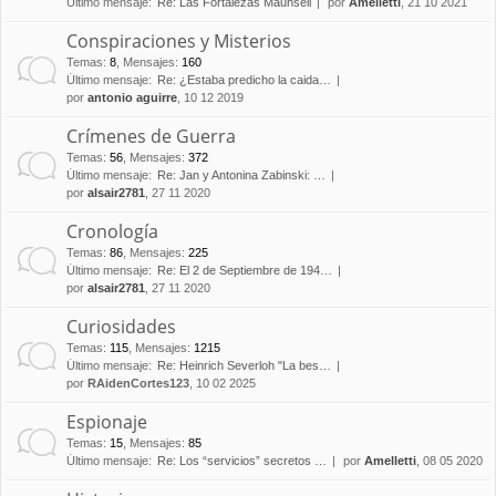
Último mensaje:
Re: Las Fortalezas Maunsell
por
Amelletti
, 21 10 2021
Conspiraciones y Misterios
Temas
:
8
,
Mensajes
:
160
Último mensaje:
Re: ¿Estaba predicho la caida…
por
antonio aguirre
, 10 12 2019
Crímenes de Guerra
Temas
:
56
,
Mensajes
:
372
Último mensaje:
Re: Jan y Antonina Zabinski: …
por
alsair2781
, 27 11 2020
Cronología
Temas
:
86
,
Mensajes
:
225
Último mensaje:
Re: El 2 de Septiembre de 194…
por
alsair2781
, 27 11 2020
Curiosidades
Temas
:
115
,
Mensajes
:
1215
Último mensaje:
Re: Heinrich Severloh "La bes…
por
RAidenCortes123
, 10 02 2025
Espionaje
Temas
:
15
,
Mensajes
:
85
Último mensaje:
Re: Los “servicios” secretos …
por
Amelletti
, 08 05 2020