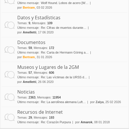
Último mensaje:
Wolf Hound. Lobos de acero [W…
por
Bertram
, 03 02 2026
Datos y Estadísticas
Temas
:
9
,
Mensajes
:
109
Último mensaje:
Re: Cifras de muertos durante…
por
Amelletti
, 17 06 2020
Documentos
Temas
:
59
,
Mensajes
:
172
Último mensaje:
Re: Carta de Hermann Göring a…
por
Bertram
, 31 01 2026
Museos y Lugares de la 2GM
Temas
:
57
,
Mensajes
:
606
Último mensaje:
Re: Las víctimas de la URSS d…
por
Amelletti
, 26 06 2020
Noticias
Temas
:
2363
,
Mensajes
:
11954
Último mensaje:
Re: La aerolínea alemana Luft…
por
Zalya
, 25 02 2026
Recursos de Internet
Temas
:
29
,
Mensajes
:
193
Último mensaje:
Re: Corazón Purpura
por
Amarok
, 08 01 2018