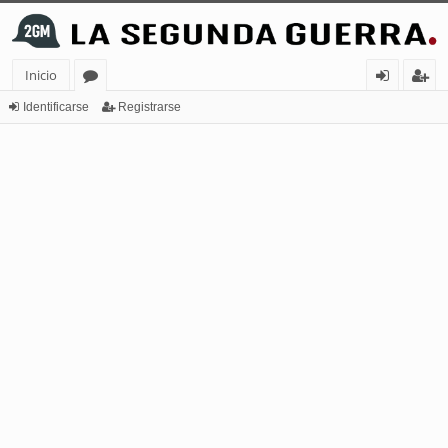
Inicio
or
de
eg
Identificarse
Registrarse
os
nt
ist
ifi
ra
ca
rs
rs
e
e