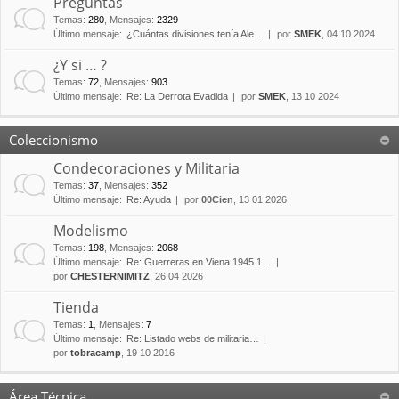
Preguntas
Temas
:
280
,
Mensajes
:
2329
Último mensaje:
¿Cuántas divisiones tenía Ale…
por
SMEK
, 04 10 2024
¿Y si … ?
Temas
:
72
,
Mensajes
:
903
Último mensaje:
Re: La Derrota Evadida
por
SMEK
, 13 10 2024
Coleccionismo
Condecoraciones y Militaria
Temas
:
37
,
Mensajes
:
352
Último mensaje:
Re: Ayuda
por
00Cien
, 13 01 2026
Modelismo
Temas
:
198
,
Mensajes
:
2068
Último mensaje:
Re: Guerreras en Viena 1945 1…
por
CHESTERNIMITZ
, 26 04 2026
Tienda
Temas
:
1
,
Mensajes
:
7
Último mensaje:
Re: Listado webs de militaria…
por
tobracamp
, 19 10 2016
Área Técnica