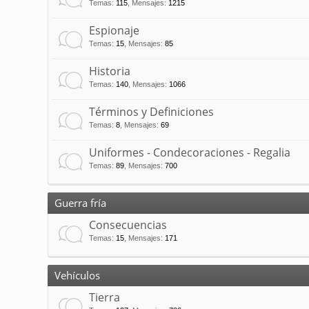
Temas
:
115
,
Mensajes
:
1215
Espionaje
Temas
:
15
,
Mensajes
:
85
Historia
Temas
:
140
,
Mensajes
:
1066
Términos y Definiciones
Temas
:
8
,
Mensajes
:
69
Uniformes - Condecoraciones - Regalia
Temas
:
89
,
Mensajes
:
700
Guerra fría
Consecuencias
Temas
:
15
,
Mensajes
:
171
Vehículos
Tierra