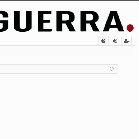
FA
de
eg
Q
nt
ist
ifi
ra
ca
rs
rs
e
e