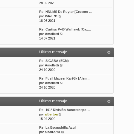
e
o
e
28 02 2025
r
m
Re: HNLMS De Ruyter [Crucero …
ú
e
V
por
Pdro_91
l
n
e
18 06 2021
t
s
r
i
a
Re: Curtiss P-40 Warhawk [Caz…
ú
m
j
V
por
Amelletti
l
o
e
e
14 07 2021
t
m
r
i
e
ú
m
n
Último mensaje
l
o
s
t
m
a
i
Re: SIGABA (ECM)
e
j
m
V
por
Amelletti
n
e
o
e
24 10 2020
s
m
r
a
Re: Fusil Mauser Kar98k [Alem…
e
ú
j
V
por
Amelletti
n
l
e
e
24 10 2020
s
t
r
a
i
ú
j
m
Último mensaje
l
e
o
t
m
i
Re: 101ª División Aerotranspo…
e
V
m
por
albertoa
n
e
o
15 04 2020
s
r
m
a
Re: La Escuadrilla Azul
ú
e
j
V
por
alsair2781
l
n
e