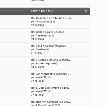
e
08 07 2020
t
m
a
r
i
e
j
ú
m
n
e
Último mensaje
l
o
s
t
m
a
i
Re: Cuaderno de dibujos de un…
e
j
m
V
por
Tvnautico911
n
e
o
e
02 04 2026
s
m
r
a
Re: Carlo Fecia di Cossato
e
ú
j
V
por
Ozymandias
n
l
e
e
13 10 2024
s
t
r
a
i
Re: Las Fortalezas Maunsell
ú
j
m
V
por
Amelletti
l
e
o
e
21 10 2021
t
m
r
i
e
Re: ¿Estaba predicho la caida…
ú
m
n
V
por
antonio aguirre
l
o
s
e
10 12 2019
t
m
a
r
i
e
j
Re: Jan y Antonina Zabinski: …
ú
m
n
e
V
por
alsair2781
l
o
s
e
27 11 2020
t
m
a
r
i
e
j
Re: El 2 de Septiembre de 194…
ú
m
n
e
V
por
alsair2781
l
o
s
e
27 11 2020
t
m
a
r
i
e
j
Re: Heinrich Severloh "La bes…
ú
m
n
e
V
por
RAidenCortes123
l
o
s