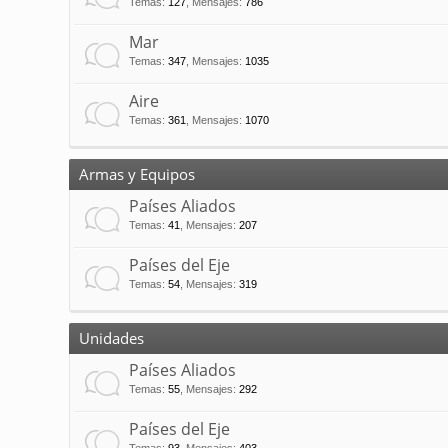
Temas
:
127
,
Mensajes
:
786
Mar
Temas
:
347
,
Mensajes
:
1035
Aire
Temas
:
361
,
Mensajes
:
1070
Armas y Equipos
Países Aliados
Temas
:
41
,
Mensajes
:
207
Países del Eje
Temas
:
54
,
Mensajes
:
319
Unidades
Países Aliados
Temas
:
55
,
Mensajes
:
292
Países del Eje