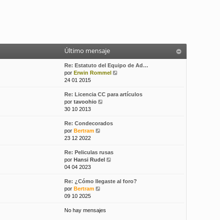
Último mensaje
Re: Estatuto del Equipo de Ad…
V
por
Erwin Rommel
e
24 01 2015
r
Re: Licencia CC para artículos
ú
V
por
tavoohio
l
e
30 10 2013
t
r
i
Re: Condecorados
ú
m
V
por
Bertram
l
o
e
23 12 2022
t
m
r
i
e
Re: Peliculas rusas
ú
m
n
V
por
Hansi Rudel
l
o
s
e
04 04 2023
t
m
a
r
i
e
j
Re: ¿Cómo llegaste al foro?
ú
m
n
e
V
por
Bertram
l
o
s
e
09 10 2025
t
m
a
r
i
e
j
No hay mensajes
ú
m
n
e
l
o
s