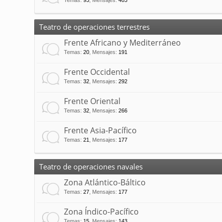
Temas
:
93
,
Mensajes
:
403
Teatro de operaciones terrestres
Frente Africano y Mediterráneo
Temas
:
20
,
Mensajes
:
191
Frente Occidental
Temas
:
32
,
Mensajes
:
292
Frente Oriental
Temas
:
32
,
Mensajes
:
266
Frente Asia-Pacífico
Temas
:
21
,
Mensajes
:
177
Teatro de operaciones navales
Zona Atlántico-Báltico
Temas
:
27
,
Mensajes
:
177
Zona Índico-Pacífico
Temas
:
15
,
Mensajes
:
143