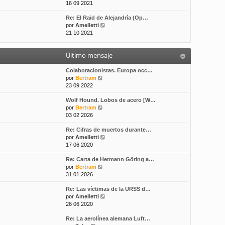
e
16 09 2021
s
t
r
a
i
Re: El Raid de Alejandría (Op…
ú
j
m
V
por
Amelletti
l
e
o
e
21 10 2021
t
m
r
i
e
ú
m
n
Último mensaje
l
o
s
t
m
a
i
Colaboracionistas. Europa occ…
e
j
V
m
por
Bertram
n
e
e
o
23 09 2022
s
r
m
a
Wolf Hound. Lobos de acero [W…
ú
e
j
V
por
Bertram
l
n
e
e
03 02 2026
t
s
r
i
a
Re: Cifras de muertos durante…
ú
m
j
V
por
Amelletti
l
o
e
e
17 06 2020
t
m
r
i
e
Re: Carta de Hermann Göring a…
ú
m
n
V
por
Bertram
l
o
s
e
31 01 2026
t
m
a
r
i
e
j
Re: Las víctimas de la URSS d…
ú
m
n
e
V
por
Amelletti
l
o
s
e
26 06 2020
t
m
a
r
i
e
j
Re: La aerolínea alemana Luft…
ú
m
n
e