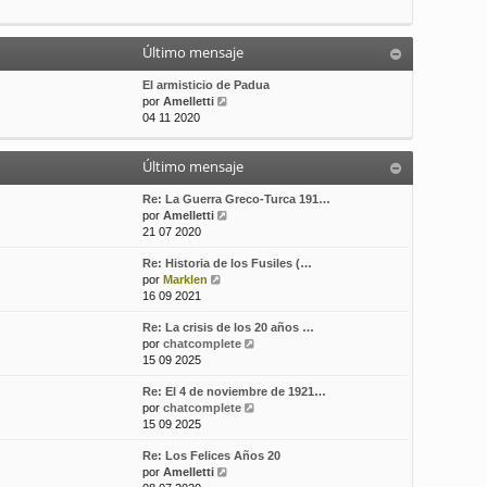
t
m
a
i
e
j
m
n
e
Último mensaje
o
s
m
a
El armisticio de Padua
e
j
V
por
Amelletti
n
e
e
04 11 2020
s
r
a
ú
j
Último mensaje
l
e
t
i
Re: La Guerra Greco-Turca 191…
m
V
por
Amelletti
o
e
21 07 2020
m
r
Re: Historia de los Fusiles (…
e
ú
V
por
Marklen
n
l
e
16 09 2021
s
t
r
a
i
Re: La crisis de los 20 años …
ú
j
m
V
por
chatcomplete
l
e
o
e
15 09 2025
t
m
r
i
e
Re: El 4 de noviembre de 1921…
ú
m
n
V
por
chatcomplete
l
o
s
e
15 09 2025
t
m
a
r
i
e
j
Re: Los Felices Años 20
ú
m
n
e
V
por
Amelletti
l
o
s