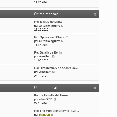
e
11 12 2020
t
s
r
i
a
ú
m
j
Último mensaje
l
o
e
t
m
i
Re: El Sitio de Malta
e
m
V
por
antonio aguirre
n
o
e
13 12 2019
s
m
r
a
Re: Operación "Chariot"
e
ú
j
V
por
antonio aguirre
n
l
e
e
11 12 2019
s
t
r
a
i
Re: Batalla de Berlín
ú
j
m
V
por
Amelletti
l
e
o
e
14 06 2020
t
m
r
i
e
Re: Hiroshima, 6 de agosto de…
ú
m
n
V
por
Amelletti
l
o
s
e
24 10 2020
t
m
a
r
i
e
j
ú
m
n
e
Último mensaje
l
o
s
t
m
a
i
Re: La Patrulla del Norte
e
j
m
V
por
alsair2781
n
e
o
e
27 11 2020
s
m
r
a
Re: The Murderers Row o "La l…
e
ú
j
V
por
Marklen
n
l
e