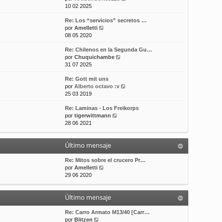
e
10 02 2025
t
m
a
r
i
e
j
Re: Los “servicios” secretos …
ú
m
n
e
V
por
Amelletti
l
o
s
e
08 05 2020
t
m
a
r
i
e
j
Re: Chilenos en la Segunda Gu…
ú
m
n
e
V
por
Chuquichambe
l
o
s
e
31 07 2025
t
m
a
r
i
e
j
Re: Gott mit uns
ú
m
n
e
V
por
Alberto octavo :v
l
o
s
e
25 03 2019
t
m
a
r
i
e
j
Re: Laminas - Los Freikorps
ú
m
n
e
V
por
tigerwittmann
l
o
s
e
28 06 2021
t
m
a
r
i
e
j
ú
m
n
e
Último mensaje
l
o
s
t
m
a
i
Re: Mitos sobre el crucero Pr…
e
j
V
m
por
Amelletti
n
e
e
o
29 06 2020
s
r
m
a
ú
e
j
Último mensaje
l
n
e
t
s
i
a
Re: Carro Armato M13/40 [Carr…
V
m
j
por
Blitzen