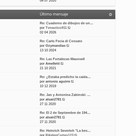
e
08 07 2020
t
m
a
r
i
e
j
ú
m
n
e
Último mensaje
l
o
s
t
m
a
i
Re: Cuaderno de dibujos de un…
e
j
m
V
por
Tvnautico911
n
e
o
e
02 04 2026
s
m
r
a
Re: Carlo Fecia di Cossato
e
ú
j
V
por
Ozymandias
n
l
e
e
13 10 2024
s
t
r
a
i
Re: Las Fortalezas Maunsell
ú
j
m
V
por
Amelletti
l
e
o
e
21 10 2021
t
m
r
i
e
Re: ¿Estaba predicho la caida…
ú
m
n
V
por
antonio aguirre
l
o
s
e
10 12 2019
t
m
a
r
i
e
j
Re: Jan y Antonina Zabinski: …
ú
m
n
e
V
por
alsair2781
l
o
s
e
27 11 2020
t
m
a
r
i
e
j
Re: El 2 de Septiembre de 194…
ú
m
n
e
V
por
alsair2781
l
o
s
e
27 11 2020
t
m
a
r
i
e
j
Re: Heinrich Severloh "La bes…
ú
m
n
e
V
por
RAidenCortes123
l
o
s