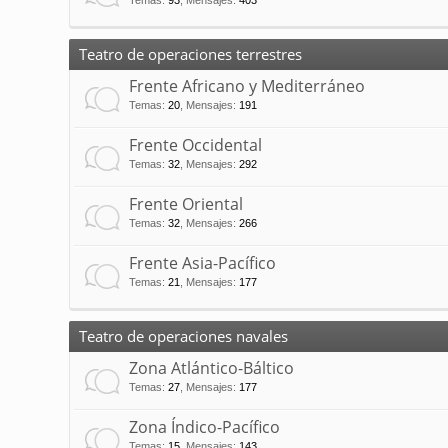
Temas
:
93
,
Mensajes
:
403
Teatro de operaciones terrestres
Frente Africano y Mediterráneo
Temas
:
20
,
Mensajes
:
191
Frente Occidental
Temas
:
32
,
Mensajes
:
292
Frente Oriental
Temas
:
32
,
Mensajes
:
266
Frente Asia-Pacífico
Temas
:
21
,
Mensajes
:
177
Teatro de operaciones navales
Zona Atlántico-Báltico
Temas
:
27
,
Mensajes
:
177
Zona Índico-Pacífico
Temas
:
15
,
Mensajes
:
143