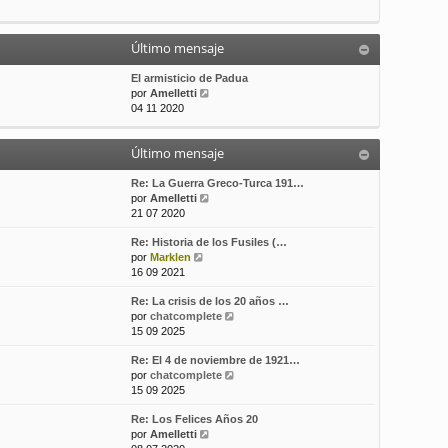
t
m
a
i
e
j
m
n
e
Último mensaje
o
s
m
a
El armisticio de Padua
e
j
V
por
Amelletti
n
e
e
04 11 2020
s
r
a
ú
j
Último mensaje
l
e
t
i
Re: La Guerra Greco-Turca 191…
m
V
por
Amelletti
o
e
21 07 2020
m
r
Re: Historia de los Fusiles (…
e
ú
V
por
Marklen
n
l
e
16 09 2021
s
t
r
a
i
Re: La crisis de los 20 años …
ú
j
m
V
por
chatcomplete
l
e
o
e
15 09 2025
t
m
r
i
e
Re: El 4 de noviembre de 1921…
ú
m
n
V
por
chatcomplete
l
o
s
e
15 09 2025
t
m
a
r
i
e
j
Re: Los Felices Años 20
ú
m
n
e
V
por
Amelletti
l
o
s