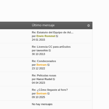
Último mensaje
Re: Estatuto del Equipo de Ad…
V
por
Erwin Rommel
e
24 01 2015
r
Re: Licencia CC para artículos
ú
V
por
tavoohio
l
e
30 10 2013
t
r
i
Re: Condecorados
ú
m
V
por
Bertram
l
o
e
23 12 2022
t
m
r
i
e
Re: Peliculas rusas
ú
m
n
V
por
Hansi Rudel
l
o
s
e
04 04 2023
t
m
a
r
i
e
j
Re: ¿Cómo llegaste al foro?
ú
m
n
e
V
por
Bertram
l
o
s
e
09 10 2025
t
m
a
r
i
e
j
No hay mensajes
ú
m
n
e
l
o
s