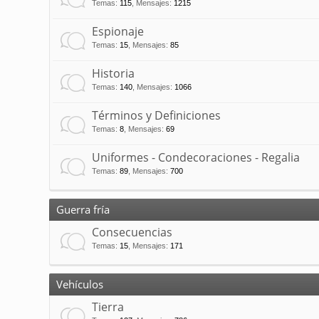
Temas
:
115
,
Mensajes
:
1215
Espionaje
Temas
:
15
,
Mensajes
:
85
Historia
Temas
:
140
,
Mensajes
:
1066
Términos y Definiciones
Temas
:
8
,
Mensajes
:
69
Uniformes - Condecoraciones - Regalia
Temas
:
89
,
Mensajes
:
700
Guerra fría
Consecuencias
Temas
:
15
,
Mensajes
:
171
Vehículos
Tierra