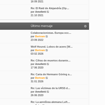
e
16 09 2021
s
t
r
a
i
Re: El Raid de Alejandría (Op…
ú
j
m
V
por
Amelletti
l
e
o
e
21 10 2021
t
m
r
i
e
ú
m
n
Último mensaje
l
o
s
t
m
a
i
Colaboracionistas. Europa occ…
e
j
V
m
por
Bertram
n
e
e
o
23 09 2022
s
r
m
a
Wolf Hound. Lobos de acero [W…
ú
e
j
V
por
Bertram
l
n
e
e
03 02 2026
t
s
r
i
a
Re: Cifras de muertos durante…
ú
m
j
V
por
Amelletti
l
o
e
e
17 06 2020
t
m
r
i
e
Re: Carta de Hermann Göring a…
ú
m
n
V
por
Bertram
l
o
s
e
31 01 2026
t
m
a
r
i
e
j
Re: Las víctimas de la URSS d…
ú
m
n
e
V
por
Amelletti
l
o
s
e
26 06 2020
t
m
a
r
i
e
j
Re: La aerolínea alemana Luft…
ú
m
n
e