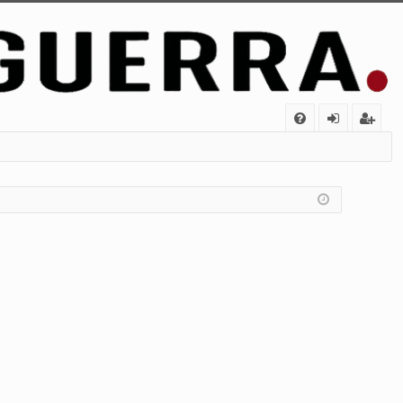
FA
de
eg
Q
nt
ist
ifi
ra
ca
rs
rs
e
e