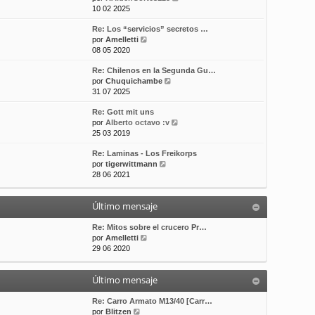
e
10 02 2025
t
m
a
r
i
e
j
Re: Los “servicios” secretos …
ú
m
n
e
V
por
Amelletti
l
o
s
e
08 05 2020
t
m
a
r
i
e
j
Re: Chilenos en la Segunda Gu…
ú
m
n
e
V
por
Chuquichambe
l
o
s
e
31 07 2025
t
m
a
r
i
e
j
Re: Gott mit uns
ú
m
n
e
V
por
Alberto octavo :v
l
o
s
e
25 03 2019
t
m
a
r
i
e
j
Re: Laminas - Los Freikorps
ú
m
n
e
V
por
tigerwittmann
l
o
s
e
28 06 2021
t
m
a
r
i
e
j
ú
m
n
e
Último mensaje
l
o
s
t
m
a
i
Re: Mitos sobre el crucero Pr…
e
j
V
m
por
Amelletti
n
e
e
o
29 06 2020
s
r
m
a
ú
e
j
Último mensaje
l
n
e
t
s
i
a
Re: Carro Armato M13/40 [Carr…
V
m
j
por
Blitzen