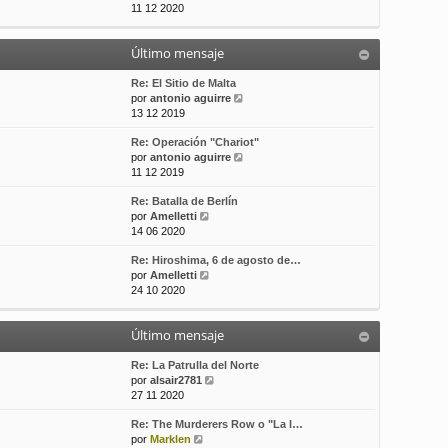
e
11 12 2020
t
s
r
i
a
ú
m
j
Último mensaje
l
o
e
t
m
i
Re: El Sitio de Malta
e
m
V
por
antonio aguirre
n
o
e
13 12 2019
s
m
r
a
Re: Operación "Chariot"
e
ú
j
V
por
antonio aguirre
n
l
e
e
11 12 2019
s
t
r
a
i
Re: Batalla de Berlín
ú
j
m
V
por
Amelletti
l
e
o
e
14 06 2020
t
m
r
i
e
Re: Hiroshima, 6 de agosto de…
ú
m
n
V
por
Amelletti
l
o
s
e
24 10 2020
t
m
a
r
i
e
j
ú
m
n
e
Último mensaje
l
o
s
t
m
a
i
Re: La Patrulla del Norte
e
j
m
V
por
alsair2781
n
e
o
e
27 11 2020
s
m
r
a
Re: The Murderers Row o "La l…
e
ú
j
V
por
Marklen
n
l
e