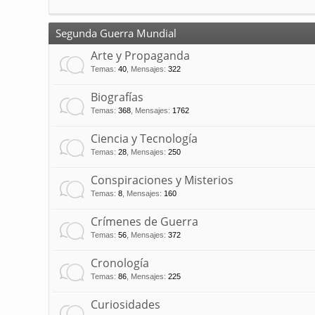
Segunda Guerra Mundial
Arte y Propaganda
Temas
:
40
,
Mensajes
:
322
Biografías
Temas
:
368
,
Mensajes
:
1762
Ciencia y Tecnología
Temas
:
28
,
Mensajes
:
250
Conspiraciones y Misterios
Temas
:
8
,
Mensajes
:
160
Crímenes de Guerra
Temas
:
56
,
Mensajes
:
372
Cronología
Temas
:
86
,
Mensajes
:
225
Curiosidades