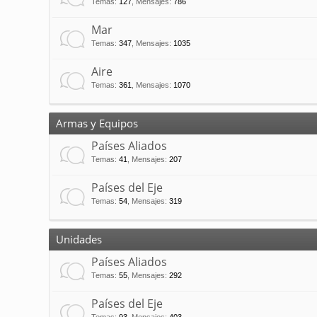
Temas
:
127
,
Mensajes
:
786
Mar
Temas
:
347
,
Mensajes
:
1035
Aire
Temas
:
361
,
Mensajes
:
1070
Armas y Equipos
Países Aliados
Temas
:
41
,
Mensajes
:
207
Países del Eje
Temas
:
54
,
Mensajes
:
319
Unidades
Países Aliados
Temas
:
55
,
Mensajes
:
292
Países del Eje