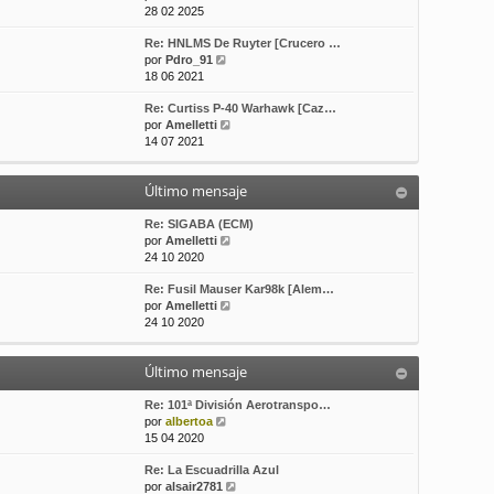
e
o
e
28 02 2025
r
m
Re: HNLMS De Ruyter [Crucero …
ú
e
V
por
Pdro_91
l
n
e
18 06 2021
t
s
r
i
a
Re: Curtiss P-40 Warhawk [Caz…
ú
m
j
V
por
Amelletti
l
o
e
e
14 07 2021
t
m
r
i
e
ú
m
n
Último mensaje
l
o
s
t
m
a
i
Re: SIGABA (ECM)
e
j
m
V
por
Amelletti
n
e
o
e
24 10 2020
s
m
r
a
Re: Fusil Mauser Kar98k [Alem…
e
ú
j
V
por
Amelletti
n
l
e
e
24 10 2020
s
t
r
a
i
ú
j
m
Último mensaje
l
e
o
t
m
i
Re: 101ª División Aerotranspo…
e
V
m
por
albertoa
n
e
o
15 04 2020
s
r
m
a
Re: La Escuadrilla Azul
ú
e
j
V
por
alsair2781
l
n
e