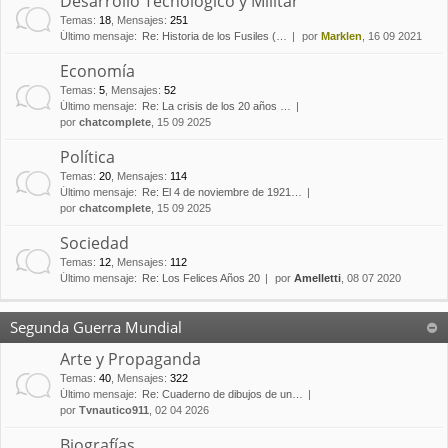
Desarrollo Tecnológico y Militar
Temas
:
18
,
Mensajes
:
251
Último mensaje:
Re: Historia de los Fusiles (…
por
Marklen
, 16 09 2021
Economía
Temas
:
5
,
Mensajes
:
52
Último mensaje:
Re: La crisis de los 20 años …
por
chatcomplete
, 15 09 2025
Política
Temas
:
20
,
Mensajes
:
114
Último mensaje:
Re: El 4 de noviembre de 1921…
por
chatcomplete
, 15 09 2025
Sociedad
Temas
:
12
,
Mensajes
:
112
Último mensaje:
Re: Los Felices Años 20
por
Amelletti
, 08 07 2020
Segunda Guerra Mundial
Arte y Propaganda
Temas
:
40
,
Mensajes
:
322
Último mensaje:
Re: Cuaderno de dibujos de un…
por
Tvnautico911
, 02 04 2026
Biografías