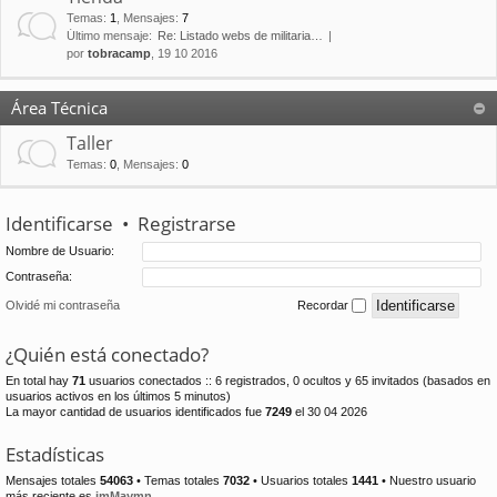
Temas
:
1
,
Mensajes
:
7
Último mensaje:
Re: Listado webs de militaria…
por
tobracamp
, 19 10 2016
Área Técnica
Taller
Temas
:
0
,
Mensajes
:
0
Identificarse
•
Registrarse
Nombre de Usuario:
Contraseña:
Olvidé mi contraseña
Recordar
¿Quién está conectado?
En total hay
71
usuarios conectados :: 6 registrados, 0 ocultos y 65 invitados (basados en
usuarios activos en los últimos 5 minutos)
La mayor cantidad de usuarios identificados fue
7249
el 30 04 2026
Estadísticas
Mensajes totales
54063
• Temas totales
7032
• Usuarios totales
1441
• Nuestro usuario
más reciente es
jmMaymn