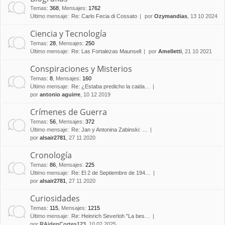
Temas
:
368
,
Mensajes
:
1762
Último mensaje:
Re: Carlo Fecia di Cossato
por
Ozymandias
, 13 10 2024
Ciencia y Tecnología
Temas
:
28
,
Mensajes
:
250
Último mensaje:
Re: Las Fortalezas Maunsell
por
Amelletti
, 21 10 2021
Conspiraciones y Misterios
Temas
:
8
,
Mensajes
:
160
Último mensaje:
Re: ¿Estaba predicho la caida…
por
antonio aguirre
, 10 12 2019
Crímenes de Guerra
Temas
:
56
,
Mensajes
:
372
Último mensaje:
Re: Jan y Antonina Zabinski: …
por
alsair2781
, 27 11 2020
Cronología
Temas
:
86
,
Mensajes
:
225
Último mensaje:
Re: El 2 de Septiembre de 194…
por
alsair2781
, 27 11 2020
Curiosidades
Temas
:
115
,
Mensajes
:
1215
Último mensaje:
Re: Heinrich Severloh "La bes…
por
RAidenCortes123
, 10 02 2025