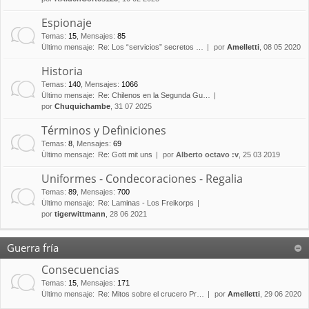
Espionaje
Temas
:
15
,
Mensajes
:
85
Último mensaje:
Re: Los “servicios” secretos …
por
Amelletti
, 08 05 2020
Historia
Temas
:
140
,
Mensajes
:
1066
Último mensaje:
Re: Chilenos en la Segunda Gu…
por
Chuquichambe
, 31 07 2025
Términos y Definiciones
Temas
:
8
,
Mensajes
:
69
Último mensaje:
Re: Gott mit uns
por
Alberto octavo :v
, 25 03 2019
Uniformes - Condecoraciones - Regalia
Temas
:
89
,
Mensajes
:
700
Último mensaje:
Re: Laminas - Los Freikorps
por
tigerwittmann
, 28 06 2021
Guerra fría
Consecuencias
Temas
:
15
,
Mensajes
:
171
Último mensaje:
Re: Mitos sobre el crucero Pr…
por
Amelletti
, 29 06 2020