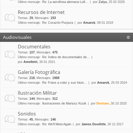
Último mensaje:
Re: La aerolínea alemana Luft…
por
Zalya
, 25 02 2026
Recursos de Internet
Temas
:
29
,
Mensajes
:
193
Último mensaje:
Re: Corazón Purpura
por
Amarok
, 08 01 2018
Audiovisuales
Documentales
Temas
:
107
,
Mensajes
:
475
Último mensaje:
Re: Índice de documentales de…
por
Amelletti
, 30 01 2021
Galería Fotográfica
Temas
:
218
,
Mensajes
:
1968
Último mensaje:
Re: Fotos a color y sus histo…
por
Amarok
, 25 03 2024
Ilustración Militar
Temas
:
144
,
Mensajes
:
312
Último mensaje:
Ilustraciones de Mariusz Kozik
por
Bertram
, 30 10 2025
Sonidos
Temas
:
45
,
Mensajes
:
146
Último mensaje:
Re: We'll Meet Again
por
James Doolittle
, 30 12 2017