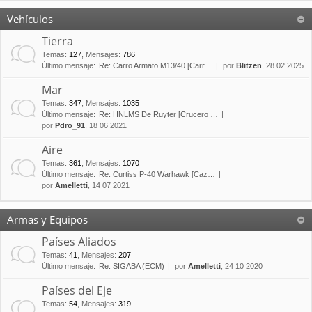
Vehículos
Tierra
Temas
:
127
,
Mensajes
:
786
Último mensaje:
Re: Carro Armato M13/40 [Carr…
por
Blitzen
, 28 02 2025
Mar
Temas
:
347
,
Mensajes
:
1035
Último mensaje:
Re: HNLMS De Ruyter [Crucero …
por
Pdro_91
, 18 06 2021
Aire
Temas
:
361
,
Mensajes
:
1070
Último mensaje:
Re: Curtiss P-40 Warhawk [Caz…
por
Amelletti
, 14 07 2021
Armas y Equipos
Países Aliados
Temas
:
41
,
Mensajes
:
207
Último mensaje:
Re: SIGABA (ECM)
por
Amelletti
, 24 10 2020
Países del Eje
Temas
:
54
,
Mensajes
:
319