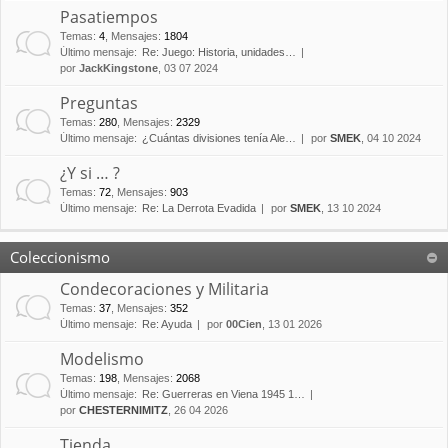
Pasatiempos
Temas
:
4
,
Mensajes
:
1804
Último mensaje:
Re: Juego: Historia, unidades…
por
JackKingstone
, 03 07 2024
Preguntas
Temas
:
280
,
Mensajes
:
2329
Último mensaje:
¿Cuántas divisiones tenía Ale…
por
SMEK
, 04 10 2024
¿Y si … ?
Temas
:
72
,
Mensajes
:
903
Último mensaje:
Re: La Derrota Evadida
por
SMEK
, 13 10 2024
Coleccionismo
Condecoraciones y Militaria
Temas
:
37
,
Mensajes
:
352
Último mensaje:
Re: Ayuda
por
00Cien
, 13 01 2026
Modelismo
Temas
:
198
,
Mensajes
:
2068
Último mensaje:
Re: Guerreras en Viena 1945 1…
por
CHESTERNIMITZ
, 26 04 2026
Tienda