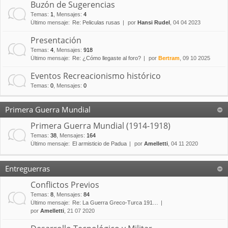
Buzón de Sugerencias
Temas
:
1
,
Mensajes
:
4
Último mensaje:
Re: Peliculas rusas
por
Hansi Rudel
, 04 04 2023
Presentación
Temas
:
4
,
Mensajes
:
918
Último mensaje:
Re: ¿Cómo llegaste al foro?
por
Bertram
, 09 10 2025
Eventos Recreacionismo histórico
Temas
:
0
,
Mensajes
:
0
Primera Guerra Mundial
Primera Guerra Mundial (1914-1918)
Temas
:
38
,
Mensajes
:
164
Último mensaje:
El armisticio de Padua
por
Amelletti
, 04 11 2020
Entreguerras
Conflictos Previos
Temas
:
8
,
Mensajes
:
84
Último mensaje:
Re: La Guerra Greco-Turca 191…
por
Amelletti
, 21 07 2020