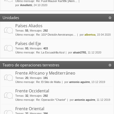
Último mensaje:
Re: Fusil Mauser Kar98k [Alem…
por
Amelletti
, 24 10 2020
Unidades
Países Aliados
Temas
:
55
,
Mensajes
:
292
Último mensaje:
Re: 101ª División Aerotranspo…
por
albertoa
, 15 04 2020
Países del Eje
Temas
:
93
,
Mensajes
:
403
Último mensaje:
Re: La Escuadrilla Azul
por
alsair2781
, 11 12 2020
Teatro de operaciones terrestres
Frente Africano y Mediterráneo
Temas
:
20
,
Mensajes
:
191
Último mensaje:
Re: El Sitio de Malta
por
antonio aguirre
, 13 12 2019
Frente Occidental
Temas
:
32
,
Mensajes
:
292
Último mensaje:
Re: Operación "Chariot"
por
antonio aguirre
, 11 12 2019
Frente Oriental
Temas
:
32
,
Mensajes
:
266