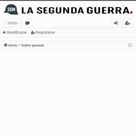
Inicio
or
de
eg
Identificarse
Registrarse
os
nt
ist
Inicio
Índice general
ifi
ra
ca
rs
rs
e
e