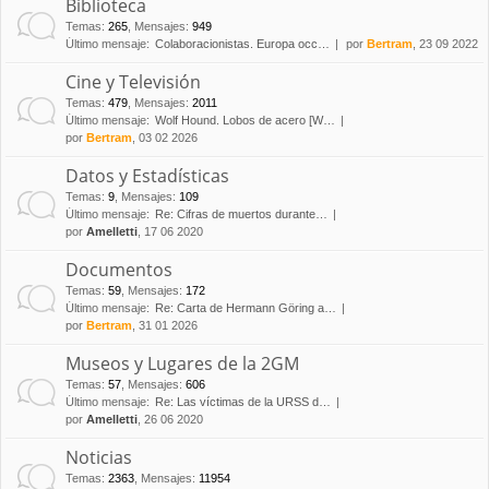
Biblioteca
Temas
:
265
,
Mensajes
:
949
Último mensaje:
Colaboracionistas. Europa occ…
por
Bertram
, 23 09 2022
Cine y Televisión
Temas
:
479
,
Mensajes
:
2011
Último mensaje:
Wolf Hound. Lobos de acero [W…
por
Bertram
, 03 02 2026
Datos y Estadísticas
Temas
:
9
,
Mensajes
:
109
Último mensaje:
Re: Cifras de muertos durante…
por
Amelletti
, 17 06 2020
Documentos
Temas
:
59
,
Mensajes
:
172
Último mensaje:
Re: Carta de Hermann Göring a…
por
Bertram
, 31 01 2026
Museos y Lugares de la 2GM
Temas
:
57
,
Mensajes
:
606
Último mensaje:
Re: Las víctimas de la URSS d…
por
Amelletti
, 26 06 2020
Noticias
Temas
:
2363
,
Mensajes
:
11954