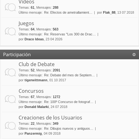
Vídeos
Temas
:
61
,
Mensajes
:
288
Último mensaje:
Re: Efectos de ametrallamient…
por
Flak_88
, 13 07 2018
Juegos
Temas
:
64
,
Mensajes
:
563
Último mensaje:
Re: Reservas "Los 300 de Drac…
por
Draco Ideas
, 23 04 2026
Participación
Club de Debate
Temas
:
52
,
Mensajes
:
2091
Último mensaje:
Re: Debate del mes de Septiem…
por
tigerwittmann
, 01 10 2017
Concursos
Temas
:
67
,
Mensajes
:
1272
Último mensaje:
Re: 100º Concurso de fotograf…
por
Donald Malarki
, 24 07 2018
Creaciones de los Usuarios
Temas
:
22
,
Mensajes
:
349
Último mensaje:
Re: Dibujos nuevos y antiguos…
por
Panzermig
, 04 09 2018