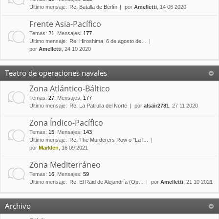
Último mensaje:
Re: Batalla de Berlín
por
Amelletti
, 14 06 2020
Frente Asia-Pacífico
Temas
:
21
,
Mensajes
:
177
Último mensaje:
Re: Hiroshima, 6 de agosto de…
por
Amelletti
, 24 10 2020
Teatro de operaciones navales
Zona Atlántico-Báltico
Temas
:
27
,
Mensajes
:
177
Último mensaje:
Re: La Patrulla del Norte
por
alsair2781
, 27 11 2020
Zona Índico-Pacífico
Temas
:
15
,
Mensajes
:
143
Último mensaje:
Re: The Murderers Row o "La l…
por
Marklen
, 16 09 2021
Zona Mediterráneo
Temas
:
16
,
Mensajes
:
59
Último mensaje:
Re: El Raid de Alejandría (Op…
por
Amelletti
, 21 10 2021
Archivo