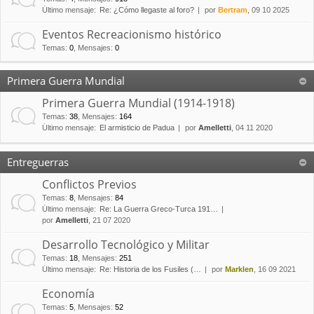
Último mensaje:
Re: ¿Cómo llegaste al foro?
por
Bertram
, 09 10 2025
Eventos Recreacionismo histórico
Temas
:
0
,
Mensajes
:
0
Primera Guerra Mundial
Primera Guerra Mundial (1914-1918)
Temas
:
38
,
Mensajes
:
164
Último mensaje:
El armisticio de Padua
por
Amelletti
, 04 11 2020
Entreguerras
Conflictos Previos
Temas
:
8
,
Mensajes
:
84
Último mensaje:
Re: La Guerra Greco-Turca 191…
por
Amelletti
, 21 07 2020
Desarrollo Tecnológico y Militar
Temas
:
18
,
Mensajes
:
251
Último mensaje:
Re: Historia de los Fusiles (…
por
Marklen
, 16 09 2021
Economía
Temas
:
5
,
Mensajes
:
52