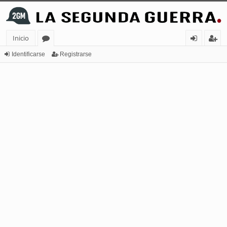
Inicio
or
de
eg
Identificarse
Registrarse
os
nt
ist
ifi
ra
ca
rs
rs
e
e