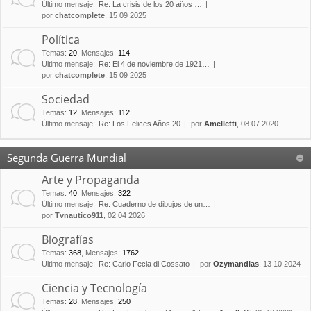
Último mensaje:
Re: La crisis de los 20 años …
por
chatcomplete
, 15 09 2025
Política
Temas
:
20
,
Mensajes
:
114
Último mensaje:
Re: El 4 de noviembre de 1921…
por
chatcomplete
, 15 09 2025
Sociedad
Temas
:
12
,
Mensajes
:
112
Último mensaje:
Re: Los Felices Años 20
por
Amelletti
, 08 07 2020
Segunda Guerra Mundial
Arte y Propaganda
Temas
:
40
,
Mensajes
:
322
Último mensaje:
Re: Cuaderno de dibujos de un…
por
Tvnautico911
, 02 04 2026
Biografías
Temas
:
368
,
Mensajes
:
1762
Último mensaje:
Re: Carlo Fecia di Cossato
por
Ozymandias
, 13 10 2024
Ciencia y Tecnología
Temas
:
28
,
Mensajes
:
250