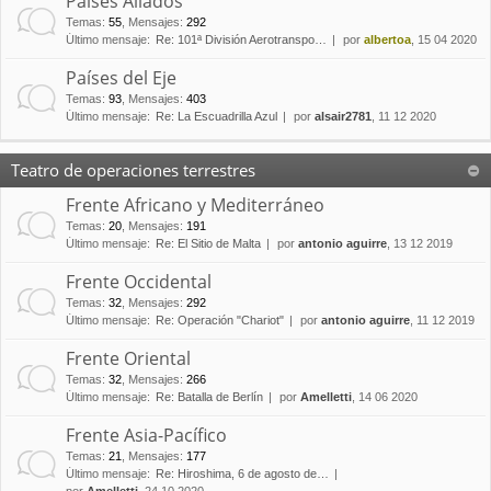
Países Aliados
Temas
:
55
,
Mensajes
:
292
Último mensaje:
Re: 101ª División Aerotranspo…
por
albertoa
, 15 04 2020
Países del Eje
Temas
:
93
,
Mensajes
:
403
Último mensaje:
Re: La Escuadrilla Azul
por
alsair2781
, 11 12 2020
Teatro de operaciones terrestres
Frente Africano y Mediterráneo
Temas
:
20
,
Mensajes
:
191
Último mensaje:
Re: El Sitio de Malta
por
antonio aguirre
, 13 12 2019
Frente Occidental
Temas
:
32
,
Mensajes
:
292
Último mensaje:
Re: Operación "Chariot"
por
antonio aguirre
, 11 12 2019
Frente Oriental
Temas
:
32
,
Mensajes
:
266
Último mensaje:
Re: Batalla de Berlín
por
Amelletti
, 14 06 2020
Frente Asia-Pacífico
Temas
:
21
,
Mensajes
:
177
Último mensaje:
Re: Hiroshima, 6 de agosto de…