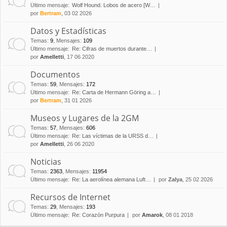
Último mensaje:
Wolf Hound. Lobos de acero [W…
por
Bertram
, 03 02 2026
Datos y Estadísticas
Temas
:
9
,
Mensajes
:
109
Último mensaje:
Re: Cifras de muertos durante…
por
Amelletti
, 17 06 2020
Documentos
Temas
:
59
,
Mensajes
:
172
Último mensaje:
Re: Carta de Hermann Göring a…
por
Bertram
, 31 01 2026
Museos y Lugares de la 2GM
Temas
:
57
,
Mensajes
:
606
Último mensaje:
Re: Las víctimas de la URSS d…
por
Amelletti
, 26 06 2020
Noticias
Temas
:
2363
,
Mensajes
:
11954
Último mensaje:
Re: La aerolínea alemana Luft…
por
Zalya
, 25 02 2026
Recursos de Internet
Temas
:
29
,
Mensajes
:
193
Último mensaje:
Re: Corazón Purpura
por
Amarok
, 08 01 2018