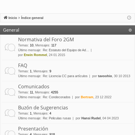
Inicio
Índice general
General
Normativa del Foro 2GM
Temas
:
10
,
Mensajes
:
117
Último mensaje:
Re: Estatuto del Equipo de Ad…
por
Erwin Rommel
, 24 01 2015
FAQ
Temas
:
1
,
Mensajes
:
9
Último mensaje:
Re: Licencia CC para artículos
por
tavoohio
, 30 10 2013
Comunicados
Temas
:
11
,
Mensajes
:
4255
Último mensaje:
Re: Condecorados
por
Bertram
, 23 12 2022
Buzón de Sugerencias
Temas
:
1
,
Mensajes
:
4
Último mensaje:
Re: Peliculas rusas
por
Hansi Rudel
, 04 04 2023
Presentación
Temas
:
4
,
Mensajes
:
918