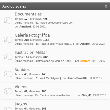
Audiovisuales
Documentales
Temas
:
107
,
Mensajes
:
475
Último mensaje:
Re: Índice de documentales de…
por
Amelletti
, 30 01 2021
Galería Fotográfica
Temas
:
218
,
Mensajes
:
1968
Último mensaje:
Re: Fotos a color y sus histo…
por
Amarok
, 25 03 2024
Ilustración Militar
Temas
:
144
,
Mensajes
:
312
Último mensaje:
Ilustraciones de Mariusz Kozik
por
Bertram
, 30 10 2025
Sonidos
Temas
:
45
,
Mensajes
:
146
Último mensaje:
Re: We'll Meet Again
por
James Doolittle
, 30 12 2017
Vídeos
Temas
:
61
,
Mensajes
:
288
Último mensaje:
Re: Efectos de ametrallamient…
por
Flak_88
, 13 07 2018
Juegos
Temas
:
64
,
Mensajes
:
563