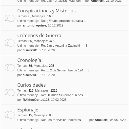
Último mensaje:
Re: Las Fortalezas Maunsell
por
Amelletti
, 21 10 2021
Conspiraciones y Misterios
Temas
:
8
,
Mensajes
:
160
Último mensaje:
Re: ¿Estaba predicho la caida…
por
antonio aguirre
, 10 12 2019
Crímenes de Guerra
Temas
:
56
,
Mensajes
:
372
Último mensaje:
Re: Jan y Antonina Zabinski: …
por
alsair2781
, 27 11 2020
Cronología
Temas
:
86
,
Mensajes
:
225
Último mensaje:
Re: El 2 de Septiembre de 194…
por
alsair2781
, 27 11 2020
Curiosidades
Temas
:
115
,
Mensajes
:
1215
Último mensaje:
Re: Heinrich Severloh "La bes…
por
RAidenCortes123
, 10 02 2025
Espionaje
Temas
:
15
,
Mensajes
:
85
Último mensaje:
Re: Los “servicios” secretos …
por
Amelletti
, 08 05 2020