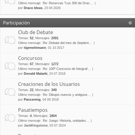
Último mensaje:
Re: Reservas "Los 300 de Drac…
por
Draco Ideas
, 23 04 2026
Participación
Club de Debate
Temas
:
52
,
Mensajes
:
2091
Último mensaje:
Re: Debate del mes de Septiem…
por
tigerwittmann
, 01 10 2017
Concursos
Temas
:
67
,
Mensajes
:
1272
Último mensaje:
Re: 100º Concurso de fotograf…
por
Donald Malarki
, 24 07 2018
Creaciones de los Usuarios
Temas
:
22
,
Mensajes
:
349
Último mensaje:
Re: Dibujos nuevos y antiguos…
por
Panzermig
, 04 09 2018
Pasatiempos
Temas
:
4
,
Mensajes
:
1804
Último mensaje:
Re: Juego: Historia, unidades…
por
JackKingstone
, 03 07 2024