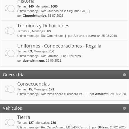
Historia
Temas
:
140
,
Mensajes
:
1066
Último mensaje:
Re: Chilenos en la Segunda Gu…
por
Chuquichambe
, 31 07 2025
Términos y Definiciones
Temas
:
8
,
Mensajes
:
69
Último mensaje:
Re: Gott mit uns
por
Alberto octavo :v
, 25 03 2019
Uniformes - Condecoraciones - Regalia
Temas
:
89
,
Mensajes
:
700
Último mensaje:
Re: Laminas - Los Freikorps
por
tigerwittmann
, 28 06 2021
Guerra fría
Consecuencias
Temas
:
15
,
Mensajes
:
171
Último mensaje:
Re: Mitos sobre el crucero Pr…
por
Amelletti
, 29 06 2020
Vehículos
Tierra
Temas
:
127
,
Mensajes
:
786
Último mensaje:
Re: Carro Armato M13/40 [Carr…
por
Blitzen
, 28 02 2025