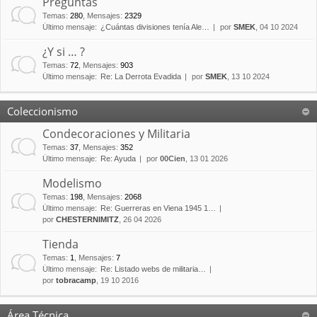
Preguntas
Temas
:
280
,
Mensajes
:
2329
Último mensaje:
¿Cuántas divisiones tenía Ale…
por
SMEK
, 04 10 2024
¿Y si … ?
Temas
:
72
,
Mensajes
:
903
Último mensaje:
Re: La Derrota Evadida
por
SMEK
, 13 10 2024
Coleccionismo
Condecoraciones y Militaria
Temas
:
37
,
Mensajes
:
352
Último mensaje:
Re: Ayuda
por
00Cien
, 13 01 2026
Modelismo
Temas
:
198
,
Mensajes
:
2068
Último mensaje:
Re: Guerreras en Viena 1945 1…
por
CHESTERNIMITZ
, 26 04 2026
Tienda
Temas
:
1
,
Mensajes
:
7
Último mensaje:
Re: Listado webs de militaria…
por
tobracamp
, 19 10 2016
Área Técnica