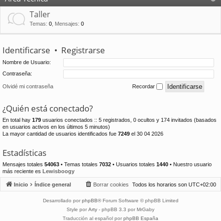
Taller
Temas
:
0
,
Mensajes
:
0
Identificarse
•
Registrarse
Nombre de Usuario:
Contraseña:
Olvidé mi contraseña
Recordar
¿Quién está conectado?
En total hay
179
usuarios conectados :: 5 registrados, 0 ocultos y 174 invitados (basados
en usuarios activos en los últimos 5 minutos)
La mayor cantidad de usuarios identificados fue
7249
el 30 04 2026
Estadísticas
Mensajes totales
54063
• Temas totales
7032
• Usuarios totales
1440
• Nuestro usuario
más reciente es
Lewisboogy
Inicio
Índice general
Borrar cookies
Todos los horarios son
UTC+02:00
Desarrollado por
phpBB
® Forum Software © phpBB Limited
Style por
Arty
- phpBB 3.3 por MrGaby
Traducción al español por
phpBB España