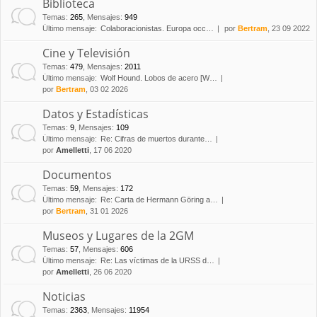
Biblioteca
Temas
:
265
,
Mensajes
:
949
Último mensaje:
Colaboracionistas. Europa occ…
por
Bertram
, 23 09 2022
Cine y Televisión
Temas
:
479
,
Mensajes
:
2011
Último mensaje:
Wolf Hound. Lobos de acero [W…
por
Bertram
, 03 02 2026
Datos y Estadísticas
Temas
:
9
,
Mensajes
:
109
Último mensaje:
Re: Cifras de muertos durante…
por
Amelletti
, 17 06 2020
Documentos
Temas
:
59
,
Mensajes
:
172
Último mensaje:
Re: Carta de Hermann Göring a…
por
Bertram
, 31 01 2026
Museos y Lugares de la 2GM
Temas
:
57
,
Mensajes
:
606
Último mensaje:
Re: Las víctimas de la URSS d…
por
Amelletti
, 26 06 2020
Noticias
Temas
:
2363
,
Mensajes
:
11954