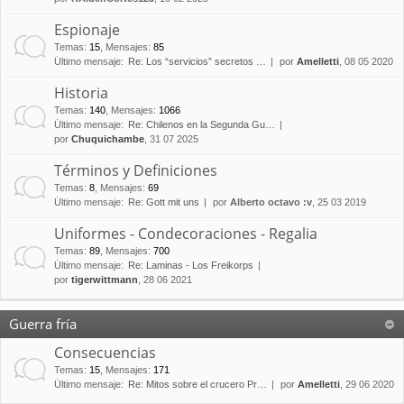
Espionaje
Temas
:
15
,
Mensajes
:
85
Último mensaje:
Re: Los “servicios” secretos …
por
Amelletti
, 08 05 2020
Historia
Temas
:
140
,
Mensajes
:
1066
Último mensaje:
Re: Chilenos en la Segunda Gu…
por
Chuquichambe
, 31 07 2025
Términos y Definiciones
Temas
:
8
,
Mensajes
:
69
Último mensaje:
Re: Gott mit uns
por
Alberto octavo :v
, 25 03 2019
Uniformes - Condecoraciones - Regalia
Temas
:
89
,
Mensajes
:
700
Último mensaje:
Re: Laminas - Los Freikorps
por
tigerwittmann
, 28 06 2021
Guerra fría
Consecuencias
Temas
:
15
,
Mensajes
:
171
Último mensaje:
Re: Mitos sobre el crucero Pr…
por
Amelletti
, 29 06 2020