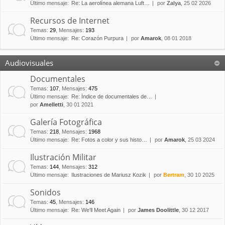
Último mensaje:
Re: La aerolínea alemana Luft…
por
Zalya
, 25 02 2026
Recursos de Internet
Temas
:
29
,
Mensajes
:
193
Último mensaje:
Re: Corazón Purpura
por
Amarok
, 08 01 2018
Audiovisuales
Documentales
Temas
:
107
,
Mensajes
:
475
Último mensaje:
Re: Índice de documentales de…
por
Amelletti
, 30 01 2021
Galería Fotográfica
Temas
:
218
,
Mensajes
:
1968
Último mensaje:
Re: Fotos a color y sus histo…
por
Amarok
, 25 03 2024
Ilustración Militar
Temas
:
144
,
Mensajes
:
312
Último mensaje:
Ilustraciones de Mariusz Kozik
por
Bertram
, 30 10 2025
Sonidos
Temas
:
45
,
Mensajes
:
146
Último mensaje:
Re: We'll Meet Again
por
James Doolittle
, 30 12 2017