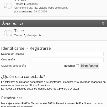
Temas
:
1
,
Mensajes
:
7
Último mensaje:
Re: Listado webs de militaria…
por
tobracamp
, 19 10 2016
Área Técnica
Taller
Temas
:
0
,
Mensajes
:
0
Identificarse
•
Registrarse
Nombre de Usuario:
Contraseña:
Olvidé mi contraseña
Recordar
¿Quién está conectado?
En total hay
73
usuarios conectados :: 6 registrados, 0 ocultos y 67 invitados (basados en
usuarios activos en los últimos 5 minutos)
La mayor cantidad de usuarios identificados fue
7249
el 30 04 2026
Estadísticas
Mensajes totales
54063
• Temas totales
7032
• Usuarios totales
1441
• Nuestro usuario
más reciente es
jmMaymn