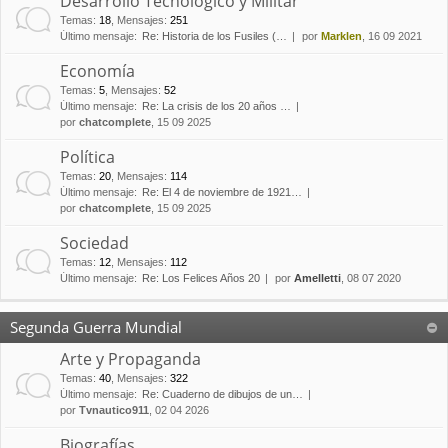
Desarrollo Tecnológico y Militar
Temas
:
18
,
Mensajes
:
251
Último mensaje:
Re: Historia de los Fusiles (…
por
Marklen
, 16 09 2021
Economía
Temas
:
5
,
Mensajes
:
52
Último mensaje:
Re: La crisis de los 20 años …
por
chatcomplete
, 15 09 2025
Política
Temas
:
20
,
Mensajes
:
114
Último mensaje:
Re: El 4 de noviembre de 1921…
por
chatcomplete
, 15 09 2025
Sociedad
Temas
:
12
,
Mensajes
:
112
Último mensaje:
Re: Los Felices Años 20
por
Amelletti
, 08 07 2020
Segunda Guerra Mundial
Arte y Propaganda
Temas
:
40
,
Mensajes
:
322
Último mensaje:
Re: Cuaderno de dibujos de un…
por
Tvnautico911
, 02 04 2026
Biografías