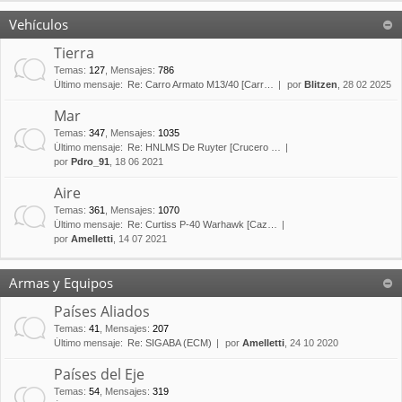
Vehículos
Tierra
Temas
:
127
,
Mensajes
:
786
Último mensaje:
Re: Carro Armato M13/40 [Carr…
por
Blitzen
, 28 02 2025
Mar
Temas
:
347
,
Mensajes
:
1035
Último mensaje:
Re: HNLMS De Ruyter [Crucero …
por
Pdro_91
, 18 06 2021
Aire
Temas
:
361
,
Mensajes
:
1070
Último mensaje:
Re: Curtiss P-40 Warhawk [Caz…
por
Amelletti
, 14 07 2021
Armas y Equipos
Países Aliados
Temas
:
41
,
Mensajes
:
207
Último mensaje:
Re: SIGABA (ECM)
por
Amelletti
, 24 10 2020
Países del Eje
Temas
:
54
,
Mensajes
:
319