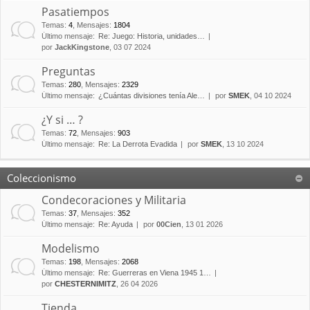
Pasatiempos
Temas
:
4
,
Mensajes
:
1804
Último mensaje:
Re: Juego: Historia, unidades…
por
JackKingstone
, 03 07 2024
Preguntas
Temas
:
280
,
Mensajes
:
2329
Último mensaje:
¿Cuántas divisiones tenía Ale…
por
SMEK
, 04 10 2024
¿Y si … ?
Temas
:
72
,
Mensajes
:
903
Último mensaje:
Re: La Derrota Evadida
por
SMEK
, 13 10 2024
Coleccionismo
Condecoraciones y Militaria
Temas
:
37
,
Mensajes
:
352
Último mensaje:
Re: Ayuda
por
00Cien
, 13 01 2026
Modelismo
Temas
:
198
,
Mensajes
:
2068
Último mensaje:
Re: Guerreras en Viena 1945 1…
por
CHESTERNIMITZ
, 26 04 2026
Tienda