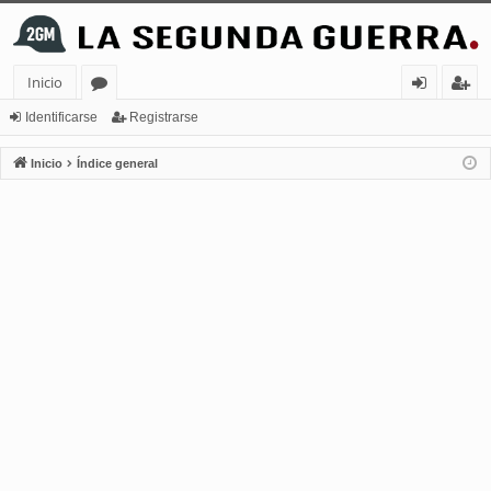
Inicio
or
de
eg
Identificarse
Registrarse
os
nt
ist
Inicio
Índice general
ifi
ra
ca
rs
rs
e
e