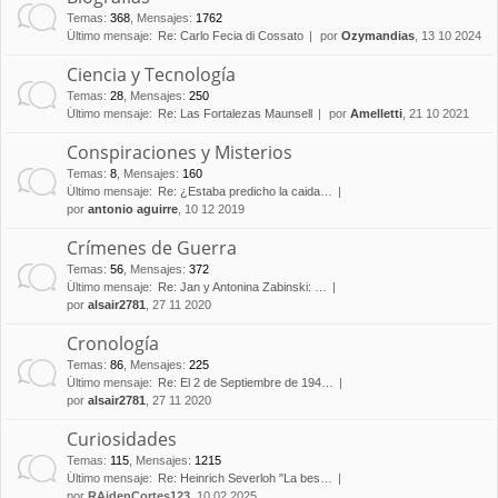
Temas
:
368
,
Mensajes
:
1762
Último mensaje:
Re: Carlo Fecia di Cossato
por
Ozymandias
, 13 10 2024
Ciencia y Tecnología
Temas
:
28
,
Mensajes
:
250
Último mensaje:
Re: Las Fortalezas Maunsell
por
Amelletti
, 21 10 2021
Conspiraciones y Misterios
Temas
:
8
,
Mensajes
:
160
Último mensaje:
Re: ¿Estaba predicho la caida…
por
antonio aguirre
, 10 12 2019
Crímenes de Guerra
Temas
:
56
,
Mensajes
:
372
Último mensaje:
Re: Jan y Antonina Zabinski: …
por
alsair2781
, 27 11 2020
Cronología
Temas
:
86
,
Mensajes
:
225
Último mensaje:
Re: El 2 de Septiembre de 194…
por
alsair2781
, 27 11 2020
Curiosidades
Temas
:
115
,
Mensajes
:
1215
Último mensaje:
Re: Heinrich Severloh "La bes…
por
RAidenCortes123
, 10 02 2025