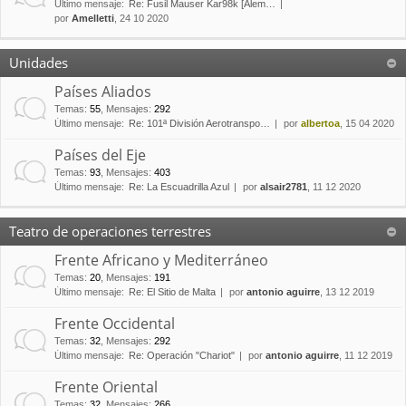
Último mensaje:
Re: Fusil Mauser Kar98k [Alem…
por
Amelletti
, 24 10 2020
Unidades
Países Aliados
Temas
:
55
,
Mensajes
:
292
Último mensaje:
Re: 101ª División Aerotranspo…
por
albertoa
, 15 04 2020
Países del Eje
Temas
:
93
,
Mensajes
:
403
Último mensaje:
Re: La Escuadrilla Azul
por
alsair2781
, 11 12 2020
Teatro de operaciones terrestres
Frente Africano y Mediterráneo
Temas
:
20
,
Mensajes
:
191
Último mensaje:
Re: El Sitio de Malta
por
antonio aguirre
, 13 12 2019
Frente Occidental
Temas
:
32
,
Mensajes
:
292
Último mensaje:
Re: Operación "Chariot"
por
antonio aguirre
, 11 12 2019
Frente Oriental
Temas
:
32
,
Mensajes
:
266