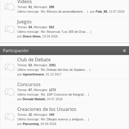
Vídeos
Temas
:
61
,
Mensajes
:
288
Último mensaje:
Re: Efectos de ametrallamient…
por
Flak_88
, 13 07 2018
Juegos
Temas
:
64
,
Mensajes
:
563
Último mensaje:
Re: Reservas "Los 300 de Drac…
por
Draco Ideas
, 23 04 2026
Participación
Club de Debate
Temas
:
52
,
Mensajes
:
2091
Último mensaje:
Re: Debate del mes de Septiem…
por
tigerwittmann
, 01 10 2017
Concursos
Temas
:
67
,
Mensajes
:
1272
Último mensaje:
Re: 100º Concurso de fotograf…
por
Donald Malarki
, 24 07 2018
Creaciones de los Usuarios
Temas
:
22
,
Mensajes
:
349
Último mensaje:
Re: Dibujos nuevos y antiguos…
por
Panzermig
, 04 09 2018