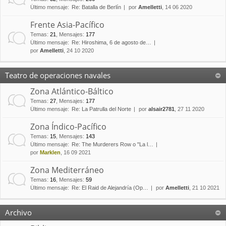
Último mensaje:
Re: Batalla de Berlín
por
Amelletti
, 14 06 2020
Frente Asia-Pacífico
Temas
:
21
,
Mensajes
:
177
Último mensaje:
Re: Hiroshima, 6 de agosto de…
por
Amelletti
, 24 10 2020
Teatro de operaciones navales
Zona Atlántico-Báltico
Temas
:
27
,
Mensajes
:
177
Último mensaje:
Re: La Patrulla del Norte
por
alsair2781
, 27 11 2020
Zona Índico-Pacífico
Temas
:
15
,
Mensajes
:
143
Último mensaje:
Re: The Murderers Row o "La l…
por
Marklen
, 16 09 2021
Zona Mediterráneo
Temas
:
16
,
Mensajes
:
59
Último mensaje:
Re: El Raid de Alejandría (Op…
por
Amelletti
, 21 10 2021
Archivo