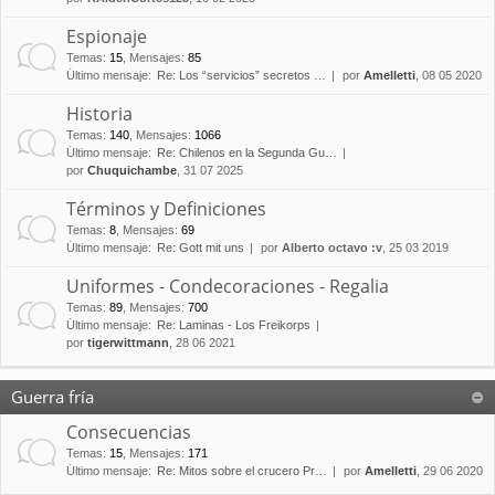
Espionaje
Temas
:
15
,
Mensajes
:
85
Último mensaje:
Re: Los “servicios” secretos …
por
Amelletti
, 08 05 2020
Historia
Temas
:
140
,
Mensajes
:
1066
Último mensaje:
Re: Chilenos en la Segunda Gu…
por
Chuquichambe
, 31 07 2025
Términos y Definiciones
Temas
:
8
,
Mensajes
:
69
Último mensaje:
Re: Gott mit uns
por
Alberto octavo :v
, 25 03 2019
Uniformes - Condecoraciones - Regalia
Temas
:
89
,
Mensajes
:
700
Último mensaje:
Re: Laminas - Los Freikorps
por
tigerwittmann
, 28 06 2021
Guerra fría
Consecuencias
Temas
:
15
,
Mensajes
:
171
Último mensaje:
Re: Mitos sobre el crucero Pr…
por
Amelletti
, 29 06 2020