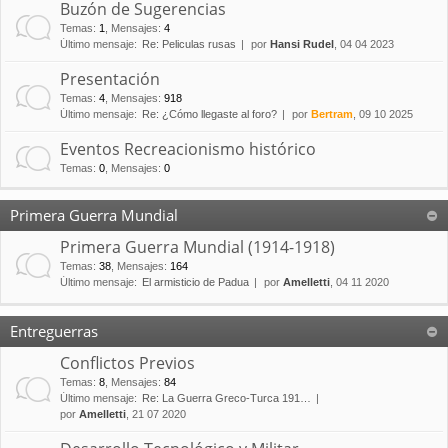
Buzón de Sugerencias
Temas
:
1
,
Mensajes
:
4
Último mensaje:
Re: Peliculas rusas
por
Hansi Rudel
, 04 04 2023
Presentación
Temas
:
4
,
Mensajes
:
918
Último mensaje:
Re: ¿Cómo llegaste al foro?
por
Bertram
, 09 10 2025
Eventos Recreacionismo histórico
Temas
:
0
,
Mensajes
:
0
Primera Guerra Mundial
Primera Guerra Mundial (1914-1918)
Temas
:
38
,
Mensajes
:
164
Último mensaje:
El armisticio de Padua
por
Amelletti
, 04 11 2020
Entreguerras
Conflictos Previos
Temas
:
8
,
Mensajes
:
84
Último mensaje:
Re: La Guerra Greco-Turca 191…
por
Amelletti
, 21 07 2020