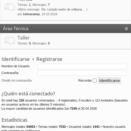
Temas
:
1
,
Mensajes
:
7
Último mensaje:
Re: Listado webs de militaria…
por
tobracamp
, 19 10 2016
Área Técnica
Taller
Temas
:
0
,
Mensajes
:
0
Identificarse
•
Registrarse
Nombre de Usuario:
Contraseña:
Olvidé mi contraseña
Recordar
¿Quién está conectado?
En total hay
116
usuarios conectados :: 4 registrados, 0 ocultos y 112 invitados (basados
en usuarios activos en los últimos 5 minutos)
La mayor cantidad de usuarios identificados fue
7249
el 30 04 2026
Estadísticas
Mensajes totales
54063
• Temas totales
7032
• Usuarios totales
1441
• Nuestro usuario
más reciente es
jmMaymn