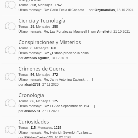
Temas
:
368
,
Mensajes
:
1762
Último mensaje:
Re: Carlo Fecia di Cossato
por
Ozymandias
, 13 10 2024
Ciencia y Tecnología
Temas
:
28
,
Mensajes
:
250
Último mensaje:
Re: Las Fortalezas Maunsell
por
Amelletti
, 21 10 2021
Conspiraciones y Misterios
Temas
:
8
,
Mensajes
:
160
Último mensaje:
Re: ¿Estaba predicho la caida…
por
antonio aguirre
, 10 12 2019
Crímenes de Guerra
Temas
:
56
,
Mensajes
:
372
Último mensaje:
Re: Jan y Antonina Zabinski: …
por
alsair2781
, 27 11 2020
Cronología
Temas
:
86
,
Mensajes
:
225
Último mensaje:
Re: El 2 de Septiembre de 194…
por
alsair2781
, 27 11 2020
Curiosidades
Temas
:
115
,
Mensajes
:
1215
Último mensaje:
Re: Heinrich Severloh "La bes…
por
RAidenCortes123
, 10 02 2025