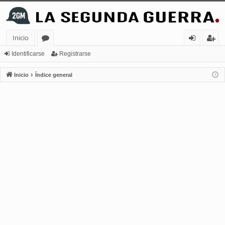
Inicio
or
de
eg
Identificarse
Registrarse
os
nt
ist
Inicio
Índice general
ifi
ra
ca
rs
rs
e
e