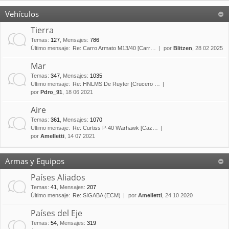
Vehículos
Tierra
Temas
:
127
,
Mensajes
:
786
Último mensaje:
Re: Carro Armato M13/40 [Carr…
por
Blitzen
, 28 02 2025
Mar
Temas
:
347
,
Mensajes
:
1035
Último mensaje:
Re: HNLMS De Ruyter [Crucero …
por
Pdro_91
, 18 06 2021
Aire
Temas
:
361
,
Mensajes
:
1070
Último mensaje:
Re: Curtiss P-40 Warhawk [Caz…
por
Amelletti
, 14 07 2021
Armas y Equipos
Países Aliados
Temas
:
41
,
Mensajes
:
207
Último mensaje:
Re: SIGABA (ECM)
por
Amelletti
, 24 10 2020
Países del Eje
Temas
:
54
,
Mensajes
:
319