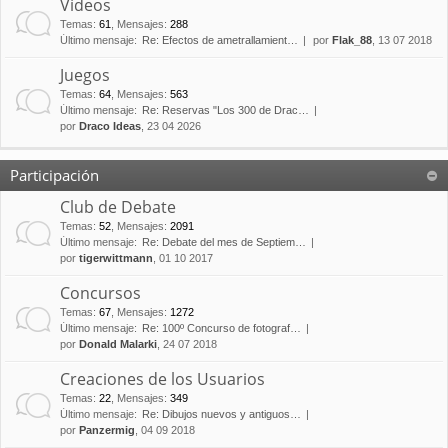
Vídeos
Temas
:
61
,
Mensajes
:
288
Último mensaje:
Re: Efectos de ametrallamient…
por
Flak_88
, 13 07 2018
Juegos
Temas
:
64
,
Mensajes
:
563
Último mensaje:
Re: Reservas "Los 300 de Drac…
por
Draco Ideas
, 23 04 2026
Participación
Club de Debate
Temas
:
52
,
Mensajes
:
2091
Último mensaje:
Re: Debate del mes de Septiem…
por
tigerwittmann
, 01 10 2017
Concursos
Temas
:
67
,
Mensajes
:
1272
Último mensaje:
Re: 100º Concurso de fotograf…
por
Donald Malarki
, 24 07 2018
Creaciones de los Usuarios
Temas
:
22
,
Mensajes
:
349
Último mensaje:
Re: Dibujos nuevos y antiguos…
por
Panzermig
, 04 09 2018