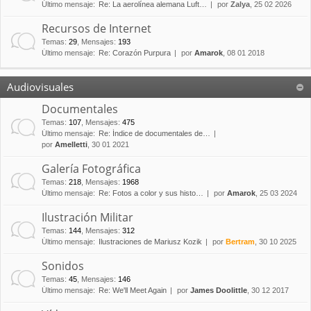
Último mensaje:
Re: La aerolínea alemana Luft…
por
Zalya
, 25 02 2026
Recursos de Internet
Temas
:
29
,
Mensajes
:
193
Último mensaje:
Re: Corazón Purpura
por
Amarok
, 08 01 2018
Audiovisuales
Documentales
Temas
:
107
,
Mensajes
:
475
Último mensaje:
Re: Índice de documentales de…
por
Amelletti
, 30 01 2021
Galería Fotográfica
Temas
:
218
,
Mensajes
:
1968
Último mensaje:
Re: Fotos a color y sus histo…
por
Amarok
, 25 03 2024
Ilustración Militar
Temas
:
144
,
Mensajes
:
312
Último mensaje:
Ilustraciones de Mariusz Kozik
por
Bertram
, 30 10 2025
Sonidos
Temas
:
45
,
Mensajes
:
146
Último mensaje:
Re: We'll Meet Again
por
James Doolittle
, 30 12 2017