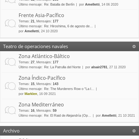
Último mensaje:
Re: Batalla de Berlín
por
Amelletti
, 14 06 2020
Frente Asia-Pacífico
Temas
:
21
,
Mensajes
:
177
Último mensaje:
Re: Hiroshima, 6 de agosto de…
por
Amelletti
, 24 10 2020
Teatro de operaciones navales
Zona Atlántico-Báltico
Temas
:
27
,
Mensajes
:
177
Último mensaje:
Re: La Patrulla del Norte
por
alsair2781
, 27 11 2020
Zona Índico-Pacífico
Temas
:
15
,
Mensajes
:
143
Último mensaje:
Re: The Murderers Row o "La l…
por
Marklen
, 16 09 2021
Zona Mediterráneo
Temas
:
16
,
Mensajes
:
59
Último mensaje:
Re: El Raid de Alejandría (Op…
por
Amelletti
, 21 10 2021
Archivo