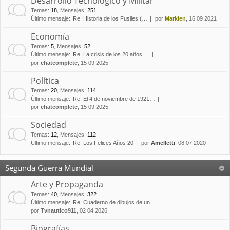
Desarrollo Tecnológico y Militar
Temas
:
18
,
Mensajes
:
251
Último mensaje:
Re: Historia de los Fusiles (…
por
Marklen
, 16 09 2021
Economía
Temas
:
5
,
Mensajes
:
52
Último mensaje:
Re: La crisis de los 20 años …
por
chatcomplete
, 15 09 2025
Política
Temas
:
20
,
Mensajes
:
114
Último mensaje:
Re: El 4 de noviembre de 1921…
por
chatcomplete
, 15 09 2025
Sociedad
Temas
:
12
,
Mensajes
:
112
Último mensaje:
Re: Los Felices Años 20
por
Amelletti
, 08 07 2020
Segunda Guerra Mundial
Arte y Propaganda
Temas
:
40
,
Mensajes
:
322
Último mensaje:
Re: Cuaderno de dibujos de un…
por
Tvnautico911
, 02 04 2026
Biografías