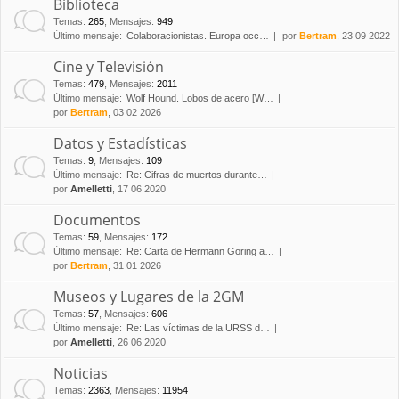
Biblioteca
Temas
:
265
,
Mensajes
:
949
Último mensaje:
Colaboracionistas. Europa occ…
por
Bertram
, 23 09 2022
Cine y Televisión
Temas
:
479
,
Mensajes
:
2011
Último mensaje:
Wolf Hound. Lobos de acero [W…
por
Bertram
, 03 02 2026
Datos y Estadísticas
Temas
:
9
,
Mensajes
:
109
Último mensaje:
Re: Cifras de muertos durante…
por
Amelletti
, 17 06 2020
Documentos
Temas
:
59
,
Mensajes
:
172
Último mensaje:
Re: Carta de Hermann Göring a…
por
Bertram
, 31 01 2026
Museos y Lugares de la 2GM
Temas
:
57
,
Mensajes
:
606
Último mensaje:
Re: Las víctimas de la URSS d…
por
Amelletti
, 26 06 2020
Noticias
Temas
:
2363
,
Mensajes
:
11954