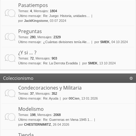
Pasatiempos
Temas
:
4
,
Mensajes
:
1804
Último mensaje:
Re: Juego: Historia, unidades…
por
JackKingstone
, 03 07 2024
Preguntas
Temas
:
280
,
Mensajes
:
2329
Último mensaje:
¿Cuántas divisiones tenía Ale…
por
SMEK
, 04 10 2024
¿Y si … ?
Temas
:
72
,
Mensajes
:
903
Último mensaje:
Re: La Derrota Evadida
por
SMEK
, 13 10 2024
Coleccionismo
Condecoraciones y Militaria
Temas
:
37
,
Mensajes
:
352
Último mensaje:
Re: Ayuda
por
00Cien
, 13 01 2026
Modelismo
Temas
:
198
,
Mensajes
:
2068
Último mensaje:
Re: Guerreras en Viena 1945 1…
por
CHESTERNIMITZ
, 26 04 2026
Tienda