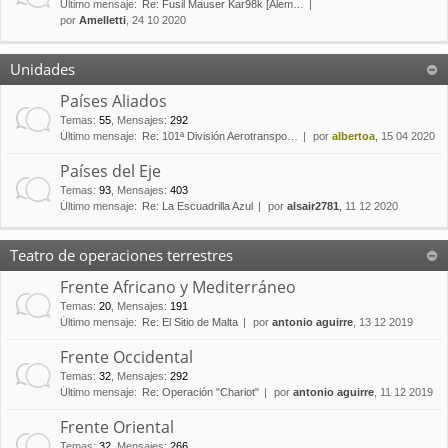
Último mensaje:
Re: Fusil Mauser Kar98k [Alem…
por
Amelletti
, 24 10 2020
Unidades
Países Aliados
Temas
:
55
,
Mensajes
:
292
Último mensaje:
Re: 101ª División Aerotranspo…
por
albertoa
, 15 04 2020
Países del Eje
Temas
:
93
,
Mensajes
:
403
Último mensaje:
Re: La Escuadrilla Azul
por
alsair2781
, 11 12 2020
Teatro de operaciones terrestres
Frente Africano y Mediterráneo
Temas
:
20
,
Mensajes
:
191
Último mensaje:
Re: El Sitio de Malta
por
antonio aguirre
, 13 12 2019
Frente Occidental
Temas
:
32
,
Mensajes
:
292
Último mensaje:
Re: Operación "Chariot"
por
antonio aguirre
, 11 12 2019
Frente Oriental
Temas
:
32
,
Mensajes
:
266