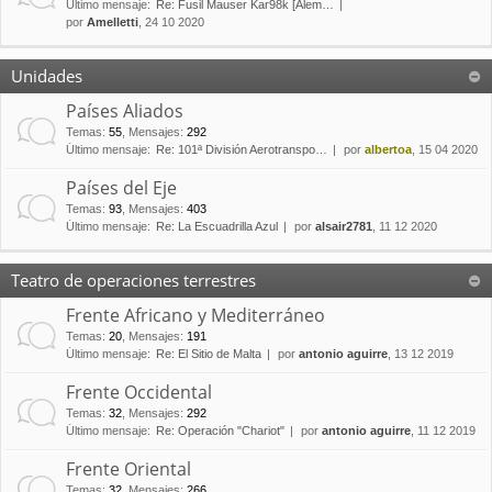
Último mensaje:
Re: Fusil Mauser Kar98k [Alem…
por
Amelletti
, 24 10 2020
Unidades
Países Aliados
Temas
:
55
,
Mensajes
:
292
Último mensaje:
Re: 101ª División Aerotranspo…
por
albertoa
, 15 04 2020
Países del Eje
Temas
:
93
,
Mensajes
:
403
Último mensaje:
Re: La Escuadrilla Azul
por
alsair2781
, 11 12 2020
Teatro de operaciones terrestres
Frente Africano y Mediterráneo
Temas
:
20
,
Mensajes
:
191
Último mensaje:
Re: El Sitio de Malta
por
antonio aguirre
, 13 12 2019
Frente Occidental
Temas
:
32
,
Mensajes
:
292
Último mensaje:
Re: Operación "Chariot"
por
antonio aguirre
, 11 12 2019
Frente Oriental
Temas
:
32
,
Mensajes
:
266