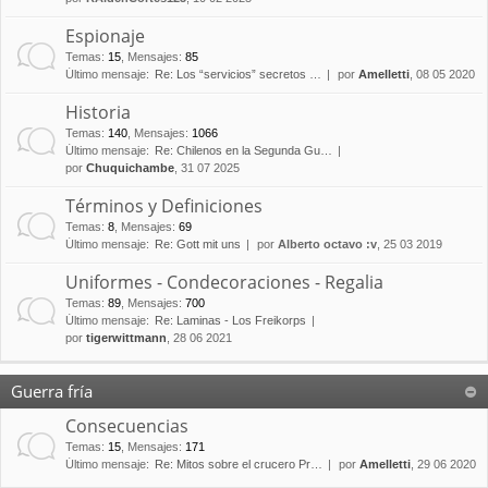
Espionaje
Temas
:
15
,
Mensajes
:
85
Último mensaje:
Re: Los “servicios” secretos …
por
Amelletti
, 08 05 2020
Historia
Temas
:
140
,
Mensajes
:
1066
Último mensaje:
Re: Chilenos en la Segunda Gu…
por
Chuquichambe
, 31 07 2025
Términos y Definiciones
Temas
:
8
,
Mensajes
:
69
Último mensaje:
Re: Gott mit uns
por
Alberto octavo :v
, 25 03 2019
Uniformes - Condecoraciones - Regalia
Temas
:
89
,
Mensajes
:
700
Último mensaje:
Re: Laminas - Los Freikorps
por
tigerwittmann
, 28 06 2021
Guerra fría
Consecuencias
Temas
:
15
,
Mensajes
:
171
Último mensaje:
Re: Mitos sobre el crucero Pr…
por
Amelletti
, 29 06 2020