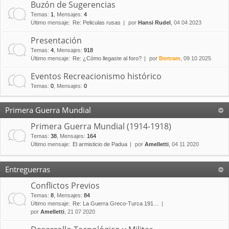
Buzón de Sugerencias
Temas
:
1
,
Mensajes
:
4
Último mensaje:
Re: Peliculas rusas
por
Hansi Rudel
, 04 04 2023
Presentación
Temas
:
4
,
Mensajes
:
918
Último mensaje:
Re: ¿Cómo llegaste al foro?
por
Bertram
, 09 10 2025
Eventos Recreacionismo histórico
Temas
:
0
,
Mensajes
:
0
Primera Guerra Mundial
Primera Guerra Mundial (1914-1918)
Temas
:
38
,
Mensajes
:
164
Último mensaje:
El armisticio de Padua
por
Amelletti
, 04 11 2020
Entreguerras
Conflictos Previos
Temas
:
8
,
Mensajes
:
84
Último mensaje:
Re: La Guerra Greco-Turca 191…
por
Amelletti
, 21 07 2020