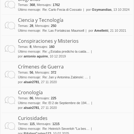
Temas
:
368
,
Mensajes
:
1762
Último mensaje:
Re: Carlo Fecia di Cossato
por
Ozymandias
, 13 10 2024
Ciencia y Tecnología
Temas
:
28
,
Mensajes
:
250
Último mensaje:
Re: Las Fortalezas Maunsell
por
Amelletti
, 21 10 2021
Conspiraciones y Misterios
Temas
:
8
,
Mensajes
:
160
Último mensaje:
Re: ¿Estaba predicho la caida…
por
antonio aguirre
, 10 12 2019
Crímenes de Guerra
Temas
:
56
,
Mensajes
:
372
Último mensaje:
Re: Jan y Antonina Zabinski: …
por
alsair2781
, 27 11 2020
Cronología
Temas
:
86
,
Mensajes
:
225
Último mensaje:
Re: El 2 de Septiembre de 194…
por
alsair2781
, 27 11 2020
Curiosidades
Temas
:
115
,
Mensajes
:
1215
Último mensaje:
Re: Heinrich Severloh "La bes…
por
RAidenCortes123
, 10 02 2025