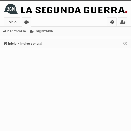
Inicio
or
de
eg
Identificarse
Registrarse
os
nt
ist
Inicio
Índice general
ifi
ra
ca
rs
rs
e
e