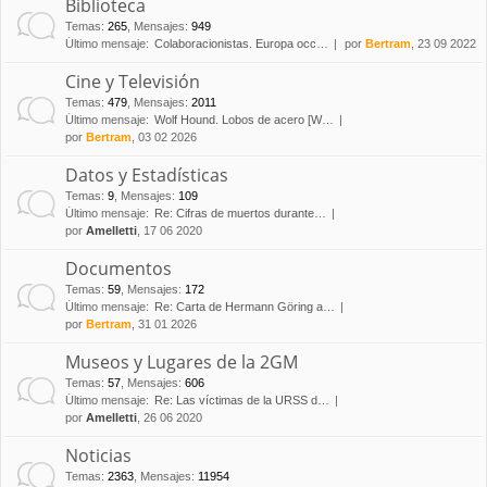
Biblioteca
Temas
:
265
,
Mensajes
:
949
Último mensaje:
Colaboracionistas. Europa occ…
por
Bertram
, 23 09 2022
Cine y Televisión
Temas
:
479
,
Mensajes
:
2011
Último mensaje:
Wolf Hound. Lobos de acero [W…
por
Bertram
, 03 02 2026
Datos y Estadísticas
Temas
:
9
,
Mensajes
:
109
Último mensaje:
Re: Cifras de muertos durante…
por
Amelletti
, 17 06 2020
Documentos
Temas
:
59
,
Mensajes
:
172
Último mensaje:
Re: Carta de Hermann Göring a…
por
Bertram
, 31 01 2026
Museos y Lugares de la 2GM
Temas
:
57
,
Mensajes
:
606
Último mensaje:
Re: Las víctimas de la URSS d…
por
Amelletti
, 26 06 2020
Noticias
Temas
:
2363
,
Mensajes
:
11954