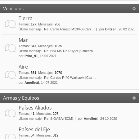
Vehículos
Tierra
Temas
:
127
,
Mensajes
:
786
Último mensaje:
Re: Carro Armato M13/40 [Carr…
por
Blitzen
, 28 02 2025
Mar
Temas
:
347
,
Mensajes
:
1035
Último mensaje:
Re: HNLMS De Ruyter [Crucero …
por
Pdro_91
, 18 06 2021
Aire
Temas
:
361
,
Mensajes
:
1070
Último mensaje:
Re: Curtiss P-40 Warhawk [Caz…
por
Amelletti
, 14 07 2021
Armas y Equipos
Países Aliados
Temas
:
41
,
Mensajes
:
207
Último mensaje:
Re: SIGABA (ECM)
por
Amelletti
, 24 10 2020
Países del Eje
Temas
:
54
,
Mensajes
:
319