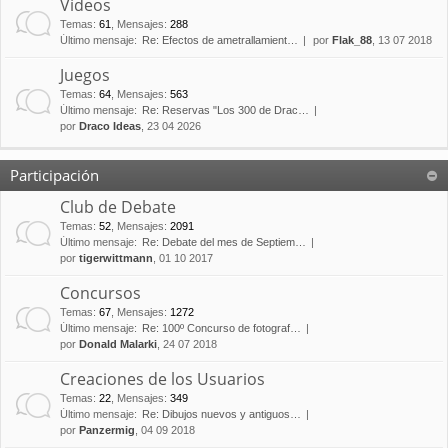
Vídeos
Temas
:
61
,
Mensajes
:
288
Último mensaje:
Re: Efectos de ametrallamient…
por
Flak_88
, 13 07 2018
Juegos
Temas
:
64
,
Mensajes
:
563
Último mensaje:
Re: Reservas "Los 300 de Drac…
por
Draco Ideas
, 23 04 2026
Participación
Club de Debate
Temas
:
52
,
Mensajes
:
2091
Último mensaje:
Re: Debate del mes de Septiem…
por
tigerwittmann
, 01 10 2017
Concursos
Temas
:
67
,
Mensajes
:
1272
Último mensaje:
Re: 100º Concurso de fotograf…
por
Donald Malarki
, 24 07 2018
Creaciones de los Usuarios
Temas
:
22
,
Mensajes
:
349
Último mensaje:
Re: Dibujos nuevos y antiguos…
por
Panzermig
, 04 09 2018