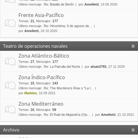
Último mensaje:
Re: Batalla de Berlín
por
Amelletti
, 14 06 2020
Frente Asia-Pacífico
Temas
:
21
,
Mensajes
:
177
Último mensaje:
Re: Hiroshima, 6 de agosto de…
por
Amelletti
, 24 10 2020
Teatro de operaciones navales
Zona Atlántico-Báltico
Temas
:
27
,
Mensajes
:
177
Último mensaje:
Re: La Patrulla del Norte
por
alsair2781
, 27 11 2020
Zona Índico-Pacífico
Temas
:
15
,
Mensajes
:
143
Último mensaje:
Re: The Murderers Row o "La l…
por
Marklen
, 16 09 2021
Zona Mediterráneo
Temas
:
16
,
Mensajes
:
59
Último mensaje:
Re: El Raid de Alejandría (Op…
por
Amelletti
, 21 10 2021
Archivo