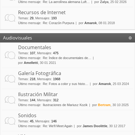
Último mensaje:
Re: La aerolínea alemana Luft…
por
Zalya
, 25 02 2026
Recursos de Internet
Temas
:
29
,
Mensajes
:
193
Último mensaje:
Re: Corazón Purpura
por
Amarok
, 08 01 2018
Audiovisuales
Documentales
Temas
:
107
,
Mensajes
:
475
Último mensaje:
Re: Índice de documentales de…
por
Amelletti
, 30 01 2021
Galería Fotográfica
Temas
:
218
,
Mensajes
:
1968
Último mensaje:
Re: Fotos a color y sus histo…
por
Amarok
, 25 03 2024
Ilustración Militar
Temas
:
144
,
Mensajes
:
312
Último mensaje:
Ilustraciones de Mariusz Kozik
por
Bertram
, 30 10 2025
Sonidos
Temas
:
45
,
Mensajes
:
146
Último mensaje:
Re: We'll Meet Again
por
James Doolittle
, 30 12 2017