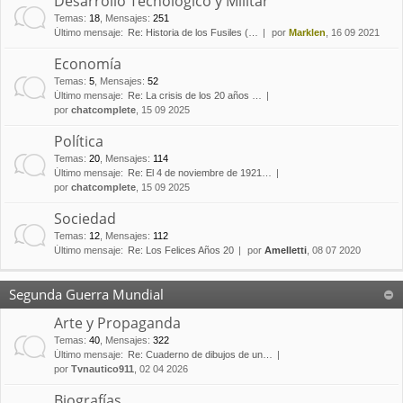
Desarrollo Tecnológico y Militar
Temas
:
18
,
Mensajes
:
251
Último mensaje:
Re: Historia de los Fusiles (…
por
Marklen
, 16 09 2021
Economía
Temas
:
5
,
Mensajes
:
52
Último mensaje:
Re: La crisis de los 20 años …
por
chatcomplete
, 15 09 2025
Política
Temas
:
20
,
Mensajes
:
114
Último mensaje:
Re: El 4 de noviembre de 1921…
por
chatcomplete
, 15 09 2025
Sociedad
Temas
:
12
,
Mensajes
:
112
Último mensaje:
Re: Los Felices Años 20
por
Amelletti
, 08 07 2020
Segunda Guerra Mundial
Arte y Propaganda
Temas
:
40
,
Mensajes
:
322
Último mensaje:
Re: Cuaderno de dibujos de un…
por
Tvnautico911
, 02 04 2026
Biografías