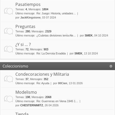
Pasatiempos
Temas
:
4
,
Mensajes
:
1804
Último mensaje:
Re: Juego: Historia, unidades…
por
JackKingstone
, 03 07 2024
Preguntas
Temas
:
280
,
Mensajes
:
2329
Último mensaje:
¿Cuántas divisiones tenía Ale…
por
SMEK
, 04 10 2024
¿Y si … ?
Temas
:
72
,
Mensajes
:
903
Último mensaje:
Re: La Derrota Evadida
por
SMEK
, 13 10 2024
Coleccionismo
Condecoraciones y Militaria
Temas
:
37
,
Mensajes
:
352
Último mensaje:
Re: Ayuda
por
00Cien
, 13 01 2026
Modelismo
Temas
:
198
,
Mensajes
:
2068
Último mensaje:
Re: Guerreras en Viena 1945 1…
por
CHESTERNIMITZ
, 26 04 2026
Tienda