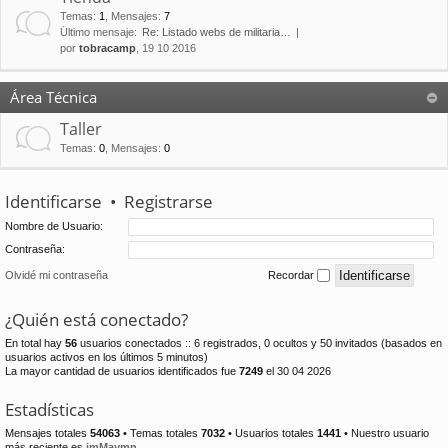
Temas
:
1
,
Mensajes
:
7
Último mensaje:
Re: Listado webs de militaria…
por
tobracamp
, 19 10 2016
Área Técnica
Taller
Temas
:
0
,
Mensajes
:
0
Identificarse
•
Registrarse
Nombre de Usuario:
Contraseña:
Olvidé mi contraseña
Recordar
¿Quién está conectado?
En total hay
56
usuarios conectados :: 6 registrados, 0 ocultos y 50 invitados (basados en
usuarios activos en los últimos 5 minutos)
La mayor cantidad de usuarios identificados fue
7249
el 30 04 2026
Estadísticas
Mensajes totales
54063
• Temas totales
7032
• Usuarios totales
1441
• Nuestro usuario
más reciente es
jmMaymn