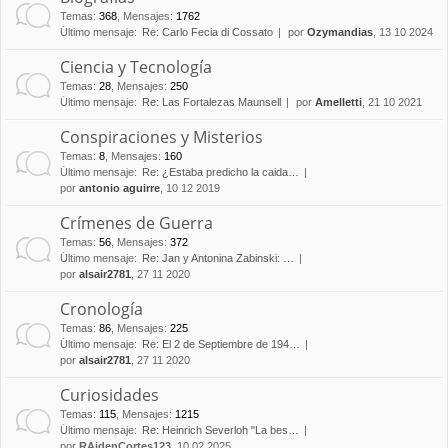
Temas
:
368
,
Mensajes
:
1762
Último mensaje:
Re: Carlo Fecia di Cossato
por
Ozymandias
, 13 10 2024
Ciencia y Tecnología
Temas
:
28
,
Mensajes
:
250
Último mensaje:
Re: Las Fortalezas Maunsell
por
Amelletti
, 21 10 2021
Conspiraciones y Misterios
Temas
:
8
,
Mensajes
:
160
Último mensaje:
Re: ¿Estaba predicho la caida…
por
antonio aguirre
, 10 12 2019
Crímenes de Guerra
Temas
:
56
,
Mensajes
:
372
Último mensaje:
Re: Jan y Antonina Zabinski: …
por
alsair2781
, 27 11 2020
Cronología
Temas
:
86
,
Mensajes
:
225
Último mensaje:
Re: El 2 de Septiembre de 194…
por
alsair2781
, 27 11 2020
Curiosidades
Temas
:
115
,
Mensajes
:
1215
Último mensaje:
Re: Heinrich Severloh "La bes…
por
RAidenCortes123
, 10 02 2025