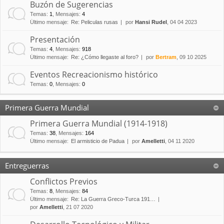
Buzón de Sugerencias
Temas
:
1
,
Mensajes
:
4
Último mensaje:
Re: Peliculas rusas
por
Hansi Rudel
, 04 04 2023
Presentación
Temas
:
4
,
Mensajes
:
918
Último mensaje:
Re: ¿Cómo llegaste al foro?
por
Bertram
, 09 10 2025
Eventos Recreacionismo histórico
Temas
:
0
,
Mensajes
:
0
Primera Guerra Mundial
Primera Guerra Mundial (1914-1918)
Temas
:
38
,
Mensajes
:
164
Último mensaje:
El armisticio de Padua
por
Amelletti
, 04 11 2020
Entreguerras
Conflictos Previos
Temas
:
8
,
Mensajes
:
84
Último mensaje:
Re: La Guerra Greco-Turca 191…
por
Amelletti
, 21 07 2020