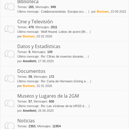
Biblioteca
Temas
:
265
,
Mensajes
:
949
Último mensaje:
Colaboracionistas. Europa occ…
por
Bertram
, 23 09 2022
Cine y Televisión
Temas
:
479
,
Mensajes
:
2011
Último mensaje:
Wolf Hound. Lobos de acero [W…
por
Bertram
, 03 02 2026
Datos y Estadísticas
Temas
:
9
,
Mensajes
:
109
Último mensaje:
Re: Cifras de muertos durante…
por
Amelletti
, 17 06 2020
Documentos
Temas
:
59
,
Mensajes
:
172
Último mensaje:
Re: Carta de Hermann Göring a…
por
Bertram
, 31 01 2026
Museos y Lugares de la 2GM
Temas
:
57
,
Mensajes
:
606
Último mensaje:
Re: Las víctimas de la URSS d…
por
Amelletti
, 26 06 2020
Noticias
Temas
:
2363
,
Mensajes
:
11954