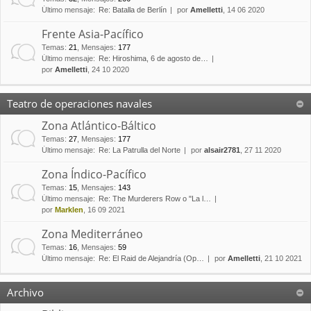
Último mensaje:
Re: Batalla de Berlín
por
Amelletti
, 14 06 2020
Frente Asia-Pacífico
Temas
:
21
,
Mensajes
:
177
Último mensaje:
Re: Hiroshima, 6 de agosto de…
por
Amelletti
, 24 10 2020
Teatro de operaciones navales
Zona Atlántico-Báltico
Temas
:
27
,
Mensajes
:
177
Último mensaje:
Re: La Patrulla del Norte
por
alsair2781
, 27 11 2020
Zona Índico-Pacífico
Temas
:
15
,
Mensajes
:
143
Último mensaje:
Re: The Murderers Row o "La l…
por
Marklen
, 16 09 2021
Zona Mediterráneo
Temas
:
16
,
Mensajes
:
59
Último mensaje:
Re: El Raid de Alejandría (Op…
por
Amelletti
, 21 10 2021
Archivo