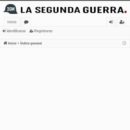
Inicio
or
de
eg
Identificarse
Registrarse
os
nt
ist
Inicio
Índice general
ifi
ra
ca
rs
rs
e
e