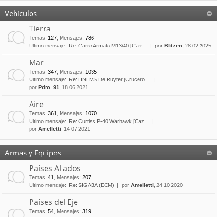
Vehículos
Tierra
Temas
:
127
,
Mensajes
:
786
Último mensaje:
Re: Carro Armato M13/40 [Carr…
por
Blitzen
, 28 02 2025
Mar
Temas
:
347
,
Mensajes
:
1035
Último mensaje:
Re: HNLMS De Ruyter [Crucero …
por
Pdro_91
, 18 06 2021
Aire
Temas
:
361
,
Mensajes
:
1070
Último mensaje:
Re: Curtiss P-40 Warhawk [Caz…
por
Amelletti
, 14 07 2021
Armas y Equipos
Países Aliados
Temas
:
41
,
Mensajes
:
207
Último mensaje:
Re: SIGABA (ECM)
por
Amelletti
, 24 10 2020
Países del Eje
Temas
:
54
,
Mensajes
:
319