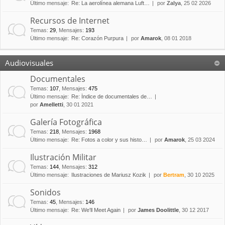
Último mensaje:
Re: La aerolínea alemana Luft…
por
Zalya
, 25 02 2026
Recursos de Internet
Temas
:
29
,
Mensajes
:
193
Último mensaje:
Re: Corazón Purpura
por
Amarok
, 08 01 2018
Audiovisuales
Documentales
Temas
:
107
,
Mensajes
:
475
Último mensaje:
Re: Índice de documentales de…
por
Amelletti
, 30 01 2021
Galería Fotográfica
Temas
:
218
,
Mensajes
:
1968
Último mensaje:
Re: Fotos a color y sus histo…
por
Amarok
, 25 03 2024
Ilustración Militar
Temas
:
144
,
Mensajes
:
312
Último mensaje:
Ilustraciones de Mariusz Kozik
por
Bertram
, 30 10 2025
Sonidos
Temas
:
45
,
Mensajes
:
146
Último mensaje:
Re: We'll Meet Again
por
James Doolittle
, 30 12 2017