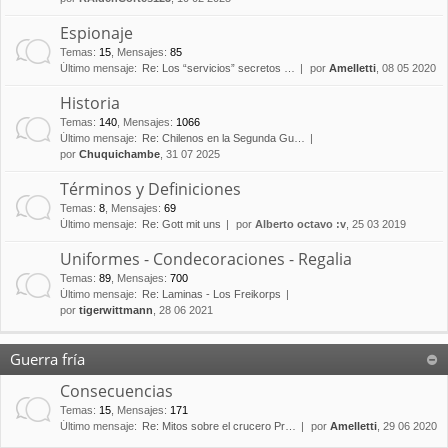
Espionaje
Temas
:
15
,
Mensajes
:
85
Último mensaje:
Re: Los “servicios” secretos …
por
Amelletti
, 08 05 2020
Historia
Temas
:
140
,
Mensajes
:
1066
Último mensaje:
Re: Chilenos en la Segunda Gu…
por
Chuquichambe
, 31 07 2025
Términos y Definiciones
Temas
:
8
,
Mensajes
:
69
Último mensaje:
Re: Gott mit uns
por
Alberto octavo :v
, 25 03 2019
Uniformes - Condecoraciones - Regalia
Temas
:
89
,
Mensajes
:
700
Último mensaje:
Re: Laminas - Los Freikorps
por
tigerwittmann
, 28 06 2021
Guerra fría
Consecuencias
Temas
:
15
,
Mensajes
:
171
Último mensaje:
Re: Mitos sobre el crucero Pr…
por
Amelletti
, 29 06 2020