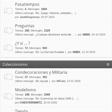
Pasatiempos
Temas
:
4
,
Mensajes
:
1804
Último mensaje:
Re: Juego: Historia, unidades…
por
JackKingstone
, 03 07 2024
Preguntas
Temas
:
280
,
Mensajes
:
2329
Último mensaje:
¿Cuántas divisiones tenía Ale…
por
SMEK
, 04 10 2024
¿Y si … ?
Temas
:
72
,
Mensajes
:
903
Último mensaje:
Re: La Derrota Evadida
por
SMEK
, 13 10 2024
Coleccionismo
Condecoraciones y Militaria
Temas
:
37
,
Mensajes
:
352
Último mensaje:
Re: Ayuda
por
00Cien
, 13 01 2026
Modelismo
Temas
:
198
,
Mensajes
:
2068
Último mensaje:
Re: Guerreras en Viena 1945 1…
por
CHESTERNIMITZ
, 26 04 2026
Tienda