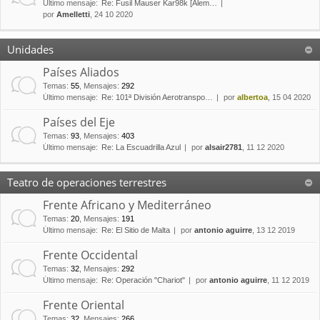
Último mensaje:
Re: Fusil Mauser Kar98k [Alem…
por
Amelletti
, 24 10 2020
Unidades
Países Aliados
Temas
:
55
,
Mensajes
:
292
Último mensaje:
Re: 101ª División Aerotranspo…
por
albertoa
, 15 04 2020
Países del Eje
Temas
:
93
,
Mensajes
:
403
Último mensaje:
Re: La Escuadrilla Azul
por
alsair2781
, 11 12 2020
Teatro de operaciones terrestres
Frente Africano y Mediterráneo
Temas
:
20
,
Mensajes
:
191
Último mensaje:
Re: El Sitio de Malta
por
antonio aguirre
, 13 12 2019
Frente Occidental
Temas
:
32
,
Mensajes
:
292
Último mensaje:
Re: Operación "Chariot"
por
antonio aguirre
, 11 12 2019
Frente Oriental
Temas
:
32
,
Mensajes
:
266