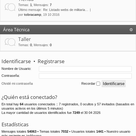
Temas
:
1
,
Mensajes
:
7
Último mensaje:
Re: Listado webs de militaria…
por
tobracamp
, 19 10 2016
Área Técnica
Taller
Temas
:
0
,
Mensajes
:
0
Identificarse
•
Registrarse
Nombre de Usuario:
Contraseña:
Olvidé mi contraseña
Recordar
¿Quién está conectado?
En total hay
64
usuarios conectados :: 7 registrados, 0 ocultos y 57 invitados (basados en
usuarios activos en los últimos 5 minutos)
La mayor cantidad de usuarios identificados fue
7249
el 30 04 2026
Estadísticas
Mensajes totales
54063
• Temas totales
7032
• Usuarios totales
1441
• Nuestro usuario
más reciente es
jmMaymn