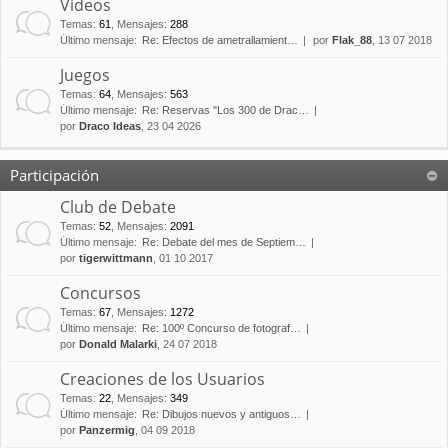
Vídeos
Temas
:
61
,
Mensajes
:
288
Último mensaje:
Re: Efectos de ametrallamient…
por
Flak_88
, 13 07 2018
Juegos
Temas
:
64
,
Mensajes
:
563
Último mensaje:
Re: Reservas "Los 300 de Drac…
por
Draco Ideas
, 23 04 2026
Participación
Club de Debate
Temas
:
52
,
Mensajes
:
2091
Último mensaje:
Re: Debate del mes de Septiem…
por
tigerwittmann
, 01 10 2017
Concursos
Temas
:
67
,
Mensajes
:
1272
Último mensaje:
Re: 100º Concurso de fotograf…
por
Donald Malarki
, 24 07 2018
Creaciones de los Usuarios
Temas
:
22
,
Mensajes
:
349
Último mensaje:
Re: Dibujos nuevos y antiguos…
por
Panzermig
, 04 09 2018