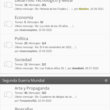
Desarrollo Tecnológico y Militar
Temas
:
18
,
Mensajes
:
251
Último mensaje:
Re: Historia de los Fusiles (…
por
Marklen
, 16 09 2021
Economía
Temas
:
5
,
Mensajes
:
52
Último mensaje:
Re: La crisis de los 20 años …
por
chatcomplete
, 15 09 2025
Política
Temas
:
20
,
Mensajes
:
114
Último mensaje:
Re: El 4 de noviembre de 1921…
por
chatcomplete
, 15 09 2025
Sociedad
Temas
:
12
,
Mensajes
:
112
Último mensaje:
Re: Los Felices Años 20
por
Amelletti
, 08 07 2020
Segunda Guerra Mundial
Arte y Propaganda
Temas
:
40
,
Mensajes
:
322
Último mensaje:
Re: Cuaderno de dibujos de un…
por
Tvnautico911
, 02 04 2026
Biografías