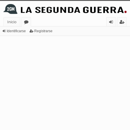
Inicio
or
de
eg
Identificarse
Registrarse
os
nt
ist
ifi
ra
ca
rs
rs
e
e