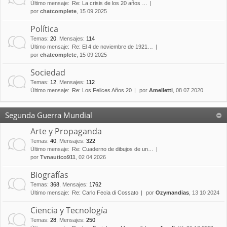
Último mensaje:
Re: La crisis de los 20 años …
por
chatcomplete
, 15 09 2025
Política
Temas
:
20
,
Mensajes
:
114
Último mensaje:
Re: El 4 de noviembre de 1921…
por
chatcomplete
, 15 09 2025
Sociedad
Temas
:
12
,
Mensajes
:
112
Último mensaje:
Re: Los Felices Años 20
por
Amelletti
, 08 07 2020
Segunda Guerra Mundial
Arte y Propaganda
Temas
:
40
,
Mensajes
:
322
Último mensaje:
Re: Cuaderno de dibujos de un…
por
Tvnautico911
, 02 04 2026
Biografías
Temas
:
368
,
Mensajes
:
1762
Último mensaje:
Re: Carlo Fecia di Cossato
por
Ozymandias
, 13 10 2024
Ciencia y Tecnología
Temas
:
28
,
Mensajes
:
250