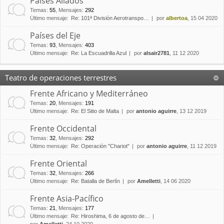
Países Aliados
Temas
:
55
,
Mensajes
:
292
Último mensaje:
Re: 101ª División Aerotranspo…
por
albertoa
, 15 04 2020
Países del Eje
Temas
:
93
,
Mensajes
:
403
Último mensaje:
Re: La Escuadrilla Azul
por
alsair2781
, 11 12 2020
Teatro de operaciones terrestres
Frente Africano y Mediterráneo
Temas
:
20
,
Mensajes
:
191
Último mensaje:
Re: El Sitio de Malta
por
antonio aguirre
, 13 12 2019
Frente Occidental
Temas
:
32
,
Mensajes
:
292
Último mensaje:
Re: Operación "Chariot"
por
antonio aguirre
, 11 12 2019
Frente Oriental
Temas
:
32
,
Mensajes
:
266
Último mensaje:
Re: Batalla de Berlín
por
Amelletti
, 14 06 2020
Frente Asia-Pacífico
Temas
:
21
,
Mensajes
:
177
Último mensaje:
Re: Hiroshima, 6 de agosto de…