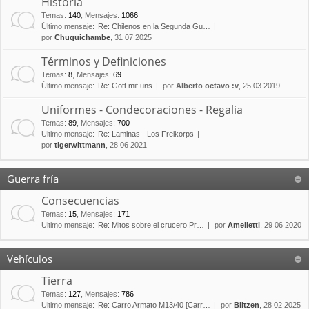
Historia
Temas
:
140
,
Mensajes
:
1066
Último mensaje:
Re: Chilenos en la Segunda Gu…
por
Chuquichambe
, 31 07 2025
Términos y Definiciones
Temas
:
8
,
Mensajes
:
69
Último mensaje:
Re: Gott mit uns
por
Alberto octavo :v
, 25 03 2019
Uniformes - Condecoraciones - Regalia
Temas
:
89
,
Mensajes
:
700
Último mensaje:
Re: Laminas - Los Freikorps
por
tigerwittmann
, 28 06 2021
Guerra fría
Consecuencias
Temas
:
15
,
Mensajes
:
171
Último mensaje:
Re: Mitos sobre el crucero Pr…
por
Amelletti
, 29 06 2020
Vehículos
Tierra
Temas
:
127
,
Mensajes
:
786
Último mensaje:
Re: Carro Armato M13/40 [Carr…
por
Blitzen
, 28 02 2025