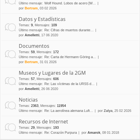
Último mensaje:
Wolf Hound. Lobos de acero [W…
por
Bertram
, 03 02 2026
Datos y Estadísticas
Temas
:
9
,
Mensajes
:
109
Último mensaje:
Re: Cifras de muertos durante…
por
Amelletti
, 17 06 2020
Documentos
Temas
:
59
,
Mensajes
:
172
Último mensaje:
Re: Carta de Hermann Göring a…
por
Bertram
, 31 01 2026
Museos y Lugares de la 2GM
Temas
:
57
,
Mensajes
:
606
Último mensaje:
Re: Las víctimas de la URSS d…
por
Amelletti
, 26 06 2020
Noticias
Temas
:
2363
,
Mensajes
:
11954
Último mensaje:
Re: La aerolínea alemana Luft…
por
Zalya
, 25 02 2026
Recursos de Internet
Temas
:
29
,
Mensajes
:
193
Último mensaje:
Re: Corazón Purpura
por
Amarok
, 08 01 2018