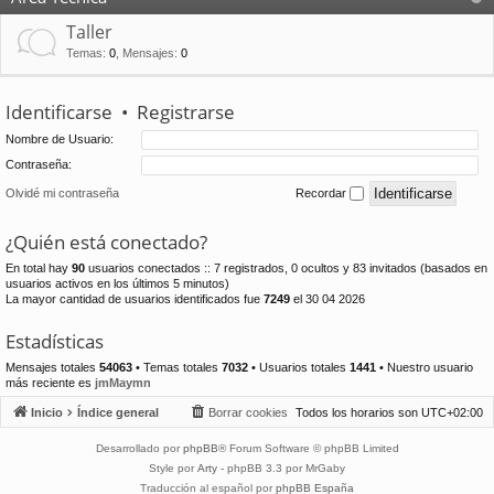
Taller
Temas
:
0
,
Mensajes
:
0
Identificarse
•
Registrarse
Nombre de Usuario:
Contraseña:
Olvidé mi contraseña
Recordar
¿Quién está conectado?
En total hay
90
usuarios conectados :: 7 registrados, 0 ocultos y 83 invitados (basados en
usuarios activos en los últimos 5 minutos)
La mayor cantidad de usuarios identificados fue
7249
el 30 04 2026
Estadísticas
Mensajes totales
54063
• Temas totales
7032
• Usuarios totales
1441
• Nuestro usuario
más reciente es
jmMaymn
Inicio
Índice general
Borrar cookies
Todos los horarios son
UTC+02:00
Desarrollado por
phpBB
® Forum Software © phpBB Limited
Style por
Arty
- phpBB 3.3 por MrGaby
Traducción al español por
phpBB España