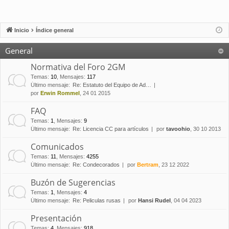
Inicio
Índice general
General
Normativa del Foro 2GM
Temas
:
10
,
Mensajes
:
117
Último mensaje:
Re: Estatuto del Equipo de Ad…
por
Erwin Rommel
, 24 01 2015
FAQ
Temas
:
1
,
Mensajes
:
9
Último mensaje:
Re: Licencia CC para artículos
por
tavoohio
, 30 10 2013
Comunicados
Temas
:
11
,
Mensajes
:
4255
Último mensaje:
Re: Condecorados
por
Bertram
, 23 12 2022
Buzón de Sugerencias
Temas
:
1
,
Mensajes
:
4
Último mensaje:
Re: Peliculas rusas
por
Hansi Rudel
, 04 04 2023
Presentación
Temas
:
4
,
Mensajes
:
918