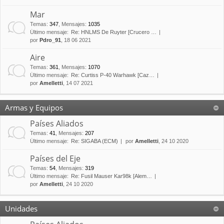
Mar
Temas
:
347
,
Mensajes
:
1035
Último mensaje:
Re: HNLMS De Ruyter [Crucero …
por
Pdro_91
, 18 06 2021
Aire
Temas
:
361
,
Mensajes
:
1070
Último mensaje:
Re: Curtiss P-40 Warhawk [Caz…
por
Amelletti
, 14 07 2021
Armas y Equipos
Países Aliados
Temas
:
41
,
Mensajes
:
207
Último mensaje:
Re: SIGABA (ECM)
por
Amelletti
, 24 10 2020
Países del Eje
Temas
:
54
,
Mensajes
:
319
Último mensaje:
Re: Fusil Mauser Kar98k [Alem…
por
Amelletti
, 24 10 2020
Unidades