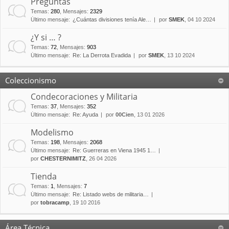
Preguntas
Temas
:
280
,
Mensajes
:
2329
Último mensaje:
¿Cuántas divisiones tenía Ale…
por
SMEK
, 04 10 2024
¿Y si … ?
Temas
:
72
,
Mensajes
:
903
Último mensaje:
Re: La Derrota Evadida
por
SMEK
, 13 10 2024
Coleccionismo
Condecoraciones y Militaria
Temas
:
37
,
Mensajes
:
352
Último mensaje:
Re: Ayuda
por
00Cien
, 13 01 2026
Modelismo
Temas
:
198
,
Mensajes
:
2068
Último mensaje:
Re: Guerreras en Viena 1945 1…
por
CHESTERNIMITZ
, 26 04 2026
Tienda
Temas
:
1
,
Mensajes
:
7
Último mensaje:
Re: Listado webs de militaria…
por
tobracamp
, 19 10 2016
Área Técnica