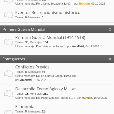
Último mensaje:
Re: ¿Cómo llegaste al foro?
por
Bertram
, 09 10 2025
Eventos Recreacionismo histórico
Temas
:
0
,
Mensajes
:
0
Primera Guerra Mundial
Primera Guerra Mundial (1914-1918)
Temas
:
38
,
Mensajes
:
164
Último mensaje:
El armisticio de Padua
por
Amelletti
, 04 11 2020
Entreguerras
Conflictos Previos
Temas
:
8
,
Mensajes
:
84
Último mensaje:
Re: La Guerra Greco-Turca 191…
por
Amelletti
, 21 07 2020
Desarrollo Tecnológico y Militar
Temas
:
18
,
Mensajes
:
251
Último mensaje:
Re: Historia de los Fusiles (…
por
Marklen
, 16 09 2021
Economía
Temas
:
5
,
Mensajes
:
52