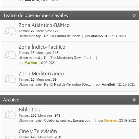
por
Amelletti
, 24 10 2020
Teatro de operaciones navales
Zona Atlántico-Báltico
Temas
:
27
,
Mensajes
:
177
Último mensaje:
Re: La Patrulla del Norte
por
alsair2781
, 27 11 2020
Zona Índico-Pacífico
Temas
:
15
,
Mensajes
:
143
Último mensaje:
Re: The Murderers Row o "La l…
por
Marklen
, 16 09 2021
Zona Mediterráneo
Temas
:
16
,
Mensajes
:
59
Último mensaje:
Re: El Raid de Alejandría (Op…
por
Amelletti
, 21 10 2021
Archivo
Biblioteca
Temas
:
265
,
Mensajes
:
949
Último mensaje:
Colaboracionistas. Europa occ…
por
Bertram
, 23 09 2022
Cine y Televisión
Temas
:
479
,
Mensajes
:
2011