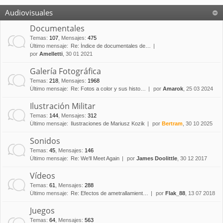
Audiovisuales
Documentales
Temas
:
107
,
Mensajes
:
475
Último mensaje:
Re: Índice de documentales de…
por
Amelletti
, 30 01 2021
Galería Fotográfica
Temas
:
218
,
Mensajes
:
1968
Último mensaje:
Re: Fotos a color y sus histo…
por
Amarok
, 25 03 2024
Ilustración Militar
Temas
:
144
,
Mensajes
:
312
Último mensaje:
Ilustraciones de Mariusz Kozik
por
Bertram
, 30 10 2025
Sonidos
Temas
:
45
,
Mensajes
:
146
Último mensaje:
Re: We'll Meet Again
por
James Doolittle
, 30 12 2017
Vídeos
Temas
:
61
,
Mensajes
:
288
Último mensaje:
Re: Efectos de ametrallamient…
por
Flak_88
, 13 07 2018
Juegos
Temas
:
64
,
Mensajes
:
563