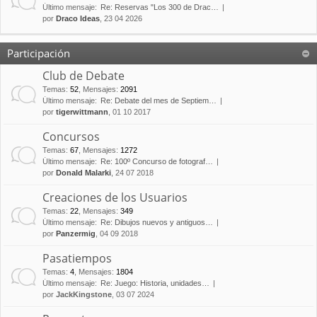
Último mensaje:
Re: Reservas "Los 300 de Drac…
por
Draco Ideas
, 23 04 2026
Participación
Club de Debate
Temas
:
52
,
Mensajes
:
2091
Último mensaje:
Re: Debate del mes de Septiem…
por
tigerwittmann
, 01 10 2017
Concursos
Temas
:
67
,
Mensajes
:
1272
Último mensaje:
Re: 100º Concurso de fotograf…
por
Donald Malarki
, 24 07 2018
Creaciones de los Usuarios
Temas
:
22
,
Mensajes
:
349
Último mensaje:
Re: Dibujos nuevos y antiguos…
por
Panzermig
, 04 09 2018
Pasatiempos
Temas
:
4
,
Mensajes
:
1804
Último mensaje:
Re: Juego: Historia, unidades…
por
JackKingstone
, 03 07 2024