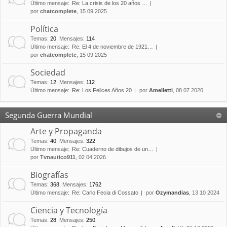
Último mensaje:
Re: La crisis de los 20 años …
por
chatcomplete
, 15 09 2025
Política
Temas
:
20
,
Mensajes
:
114
Último mensaje:
Re: El 4 de noviembre de 1921…
por
chatcomplete
, 15 09 2025
Sociedad
Temas
:
12
,
Mensajes
:
112
Último mensaje:
Re: Los Felices Años 20
por
Amelletti
, 08 07 2020
Segunda Guerra Mundial
Arte y Propaganda
Temas
:
40
,
Mensajes
:
322
Último mensaje:
Re: Cuaderno de dibujos de un…
por
Tvnautico911
, 02 04 2026
Biografías
Temas
:
368
,
Mensajes
:
1762
Último mensaje:
Re: Carlo Fecia di Cossato
por
Ozymandias
, 13 10 2024
Ciencia y Tecnología
Temas
:
28
,
Mensajes
:
250