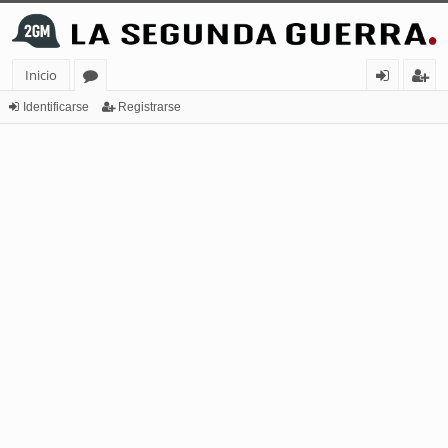
Inicio
or
de
eg
Identificarse
Registrarse
os
nt
ist
ifi
ra
ca
rs
rs
e
e