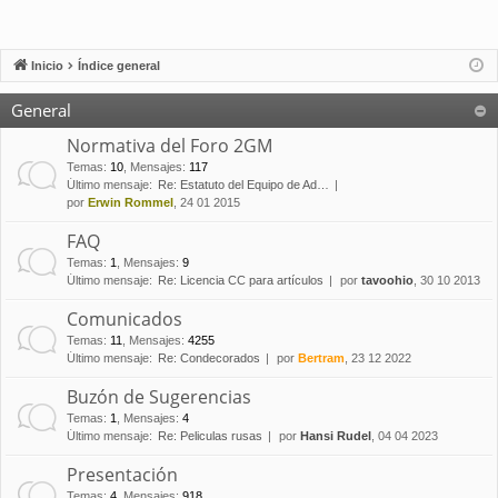
Inicio
Índice general
General
Normativa del Foro 2GM
Temas
:
10
,
Mensajes
:
117
Último mensaje:
Re: Estatuto del Equipo de Ad…
por
Erwin Rommel
, 24 01 2015
FAQ
Temas
:
1
,
Mensajes
:
9
Último mensaje:
Re: Licencia CC para artículos
por
tavoohio
, 30 10 2013
Comunicados
Temas
:
11
,
Mensajes
:
4255
Último mensaje:
Re: Condecorados
por
Bertram
, 23 12 2022
Buzón de Sugerencias
Temas
:
1
,
Mensajes
:
4
Último mensaje:
Re: Peliculas rusas
por
Hansi Rudel
, 04 04 2023
Presentación
Temas
:
4
,
Mensajes
:
918