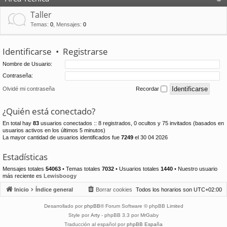
Taller
Temas
:
0
,
Mensajes
:
0
Identificarse
•
Registrarse
Nombre de Usuario:
Contraseña:
Olvidé mi contraseña
Recordar
¿Quién está conectado?
En total hay
83
usuarios conectados :: 8 registrados, 0 ocultos y 75 invitados (basados en
usuarios activos en los últimos 5 minutos)
La mayor cantidad de usuarios identificados fue
7249
el 30 04 2026
Estadísticas
Mensajes totales
54063
• Temas totales
7032
• Usuarios totales
1440
• Nuestro usuario
más reciente es
Lewisboogy
Inicio
Índice general
Borrar cookies
Todos los horarios son
UTC+02:00
Desarrollado por
phpBB
® Forum Software © phpBB Limited
Style por
Arty
- phpBB 3.3 por MrGaby
Traducción al español por
phpBB España