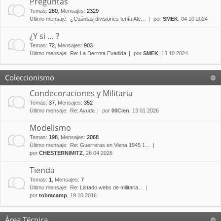
Preguntas
Temas
:
280
,
Mensajes
:
2329
Último mensaje:
¿Cuántas divisiones tenía Ale…
por
SMEK
, 04 10 2024
¿Y si … ?
Temas
:
72
,
Mensajes
:
903
Último mensaje:
Re: La Derrota Evadida
por
SMEK
, 13 10 2024
Coleccionismo
Condecoraciones y Militaria
Temas
:
37
,
Mensajes
:
352
Último mensaje:
Re: Ayuda
por
00Cien
, 13 01 2026
Modelismo
Temas
:
198
,
Mensajes
:
2068
Último mensaje:
Re: Guerreras en Viena 1945 1…
por
CHESTERNIMITZ
, 26 04 2026
Tienda
Temas
:
1
,
Mensajes
:
7
Último mensaje:
Re: Listado webs de militaria…
por
tobracamp
, 19 10 2016
Área Técnica