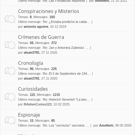
Último mensaje:
Re: Las Fortalezas Maunsell
por
Amelletti
, 21 10 2021
Conspiraciones y Misterios
Temas
:
8
,
Mensajes
:
160
Último mensaje:
Re: ¿Estaba predicho la caida…
por
antonio aguirre
, 10 12 2019
Crímenes de Guerra
Temas
:
56
,
Mensajes
:
372
Último mensaje:
Re: Jan y Antonina Zabinski: …
por
alsair2781
, 27 11 2020
Cronología
Temas
:
86
,
Mensajes
:
225
Último mensaje:
Re: El 2 de Septiembre de 194…
por
alsair2781
, 27 11 2020
Curiosidades
Temas
:
115
,
Mensajes
:
1215
Último mensaje:
Re: Heinrich Severloh "La bes…
por
RAidenCortes123
, 10 02 2025
Espionaje
Temas
:
15
,
Mensajes
:
85
Último mensaje:
Re: Los “servicios” secretos …
por
Amelletti
, 08 05 2020