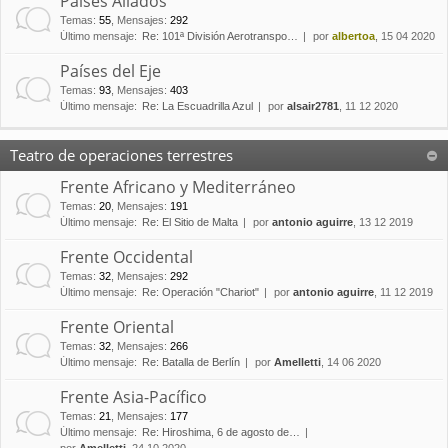
Países Aliados
Temas
:
55
,
Mensajes
:
292
Último mensaje:
Re: 101ª División Aerotranspo…
por
albertoa
, 15 04 2020
Países del Eje
Temas
:
93
,
Mensajes
:
403
Último mensaje:
Re: La Escuadrilla Azul
por
alsair2781
, 11 12 2020
Teatro de operaciones terrestres
Frente Africano y Mediterráneo
Temas
:
20
,
Mensajes
:
191
Último mensaje:
Re: El Sitio de Malta
por
antonio aguirre
, 13 12 2019
Frente Occidental
Temas
:
32
,
Mensajes
:
292
Último mensaje:
Re: Operación "Chariot"
por
antonio aguirre
, 11 12 2019
Frente Oriental
Temas
:
32
,
Mensajes
:
266
Último mensaje:
Re: Batalla de Berlín
por
Amelletti
, 14 06 2020
Frente Asia-Pacífico
Temas
:
21
,
Mensajes
:
177
Último mensaje:
Re: Hiroshima, 6 de agosto de…