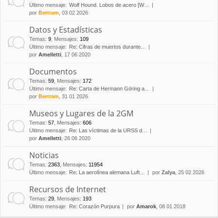
Último mensaje:
Wolf Hound. Lobos de acero [W…
por
Bertram
, 03 02 2026
Datos y Estadísticas
Temas
:
9
,
Mensajes
:
109
Último mensaje:
Re: Cifras de muertos durante…
por
Amelletti
, 17 06 2020
Documentos
Temas
:
59
,
Mensajes
:
172
Último mensaje:
Re: Carta de Hermann Göring a…
por
Bertram
, 31 01 2026
Museos y Lugares de la 2GM
Temas
:
57
,
Mensajes
:
606
Último mensaje:
Re: Las víctimas de la URSS d…
por
Amelletti
, 26 06 2020
Noticias
Temas
:
2363
,
Mensajes
:
11954
Último mensaje:
Re: La aerolínea alemana Luft…
por
Zalya
, 25 02 2026
Recursos de Internet
Temas
:
29
,
Mensajes
:
193
Último mensaje:
Re: Corazón Purpura
por
Amarok
, 08 01 2018