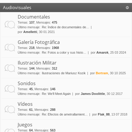
Audiovisuales
Documentales
Temas
:
107
,
Mensajes
:
475
Último mensaje:
Re: Índice de documentales de…
por
Amelletti
, 30 01 2021
Galería Fotográfica
Temas
:
218
,
Mensajes
:
1968
Último mensaje:
Re: Fotos a color y sus histo…
por
Amarok
, 25 03 2024
Ilustración Militar
Temas
:
144
,
Mensajes
:
312
Último mensaje:
Ilustraciones de Mariusz Kozik
por
Bertram
, 30 10 2025
Sonidos
Temas
:
45
,
Mensajes
:
146
Último mensaje:
Re: We'll Meet Again
por
James Doolittle
, 30 12 2017
Vídeos
Temas
:
61
,
Mensajes
:
288
Último mensaje:
Re: Efectos de ametrallamient…
por
Flak_88
, 13 07 2018
Juegos
Temas
:
64
,
Mensajes
:
563