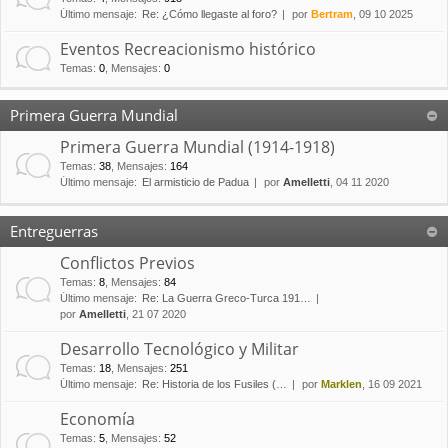
Último mensaje:
Re: ¿Cómo llegaste al foro?
por
Bertram
, 09 10 2025
Eventos Recreacionismo histórico
Temas
:
0
,
Mensajes
:
0
Primera Guerra Mundial
Primera Guerra Mundial (1914-1918)
Temas
:
38
,
Mensajes
:
164
Último mensaje:
El armisticio de Padua
por
Amelletti
, 04 11 2020
Entreguerras
Conflictos Previos
Temas
:
8
,
Mensajes
:
84
Último mensaje:
Re: La Guerra Greco-Turca 191…
por
Amelletti
, 21 07 2020
Desarrollo Tecnológico y Militar
Temas
:
18
,
Mensajes
:
251
Último mensaje:
Re: Historia de los Fusiles (…
por
Marklen
, 16 09 2021
Economía
Temas
:
5
,
Mensajes
:
52