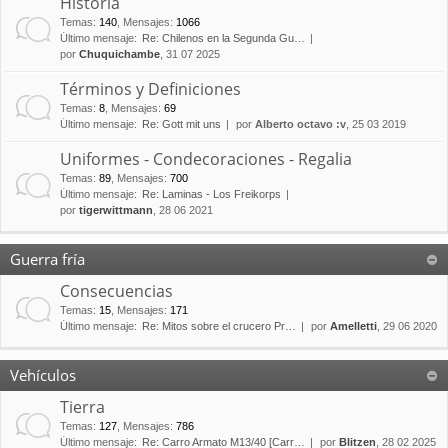
Historia
Temas
:
140
,
Mensajes
:
1066
Último mensaje:
Re: Chilenos en la Segunda Gu…
por
Chuquichambe
, 31 07 2025
Términos y Definiciones
Temas
:
8
,
Mensajes
:
69
Último mensaje:
Re: Gott mit uns
por
Alberto octavo :v
, 25 03 2019
Uniformes - Condecoraciones - Regalia
Temas
:
89
,
Mensajes
:
700
Último mensaje:
Re: Laminas - Los Freikorps
por
tigerwittmann
, 28 06 2021
Guerra fría
Consecuencias
Temas
:
15
,
Mensajes
:
171
Último mensaje:
Re: Mitos sobre el crucero Pr…
por
Amelletti
, 29 06 2020
Vehículos
Tierra
Temas
:
127
,
Mensajes
:
786
Último mensaje:
Re: Carro Armato M13/40 [Carr…
por
Blitzen
, 28 02 2025