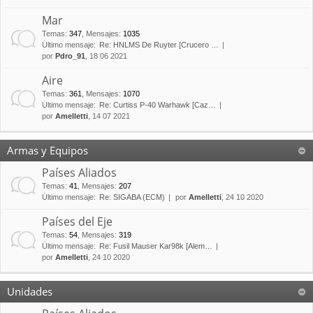
Mar
Temas
:
347
,
Mensajes
:
1035
Último mensaje:
Re: HNLMS De Ruyter [Crucero …
por
Pdro_91
, 18 06 2021
Aire
Temas
:
361
,
Mensajes
:
1070
Último mensaje:
Re: Curtiss P-40 Warhawk [Caz…
por
Amelletti
, 14 07 2021
Armas y Equipos
Países Aliados
Temas
:
41
,
Mensajes
:
207
Último mensaje:
Re: SIGABA (ECM)
por
Amelletti
, 24 10 2020
Países del Eje
Temas
:
54
,
Mensajes
:
319
Último mensaje:
Re: Fusil Mauser Kar98k [Alem…
por
Amelletti
, 24 10 2020
Unidades