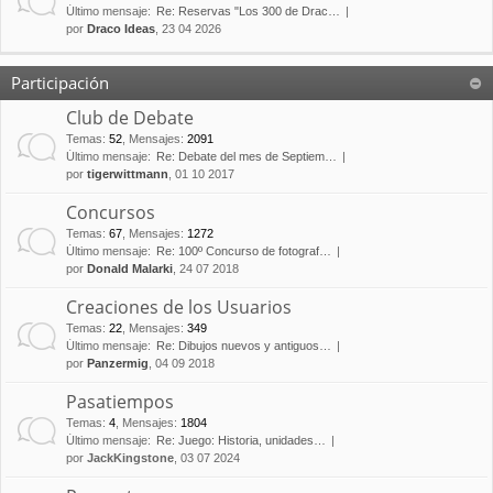
Último mensaje:
Re: Reservas "Los 300 de Drac…
por
Draco Ideas
, 23 04 2026
Participación
Club de Debate
Temas
:
52
,
Mensajes
:
2091
Último mensaje:
Re: Debate del mes de Septiem…
por
tigerwittmann
, 01 10 2017
Concursos
Temas
:
67
,
Mensajes
:
1272
Último mensaje:
Re: 100º Concurso de fotograf…
por
Donald Malarki
, 24 07 2018
Creaciones de los Usuarios
Temas
:
22
,
Mensajes
:
349
Último mensaje:
Re: Dibujos nuevos y antiguos…
por
Panzermig
, 04 09 2018
Pasatiempos
Temas
:
4
,
Mensajes
:
1804
Último mensaje:
Re: Juego: Historia, unidades…
por
JackKingstone
, 03 07 2024