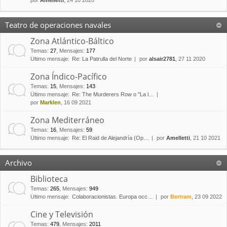
por
Amelletti
, 24 10 2020
Teatro de operaciones navales
Zona Atlántico-Báltico
Temas
:
27
,
Mensajes
:
177
Último mensaje:
Re: La Patrulla del Norte
por
alsair2781
, 27 11 2020
Zona Índico-Pacífico
Temas
:
15
,
Mensajes
:
143
Último mensaje:
Re: The Murderers Row o "La l…
por
Marklen
, 16 09 2021
Zona Mediterráneo
Temas
:
16
,
Mensajes
:
59
Último mensaje:
Re: El Raid de Alejandría (Op…
por
Amelletti
, 21 10 2021
Archivo
Biblioteca
Temas
:
265
,
Mensajes
:
949
Último mensaje:
Colaboracionistas. Europa occ…
por
Bertram
, 23 09 2022
Cine y Televisión
Temas
:
479
,
Mensajes
:
2011