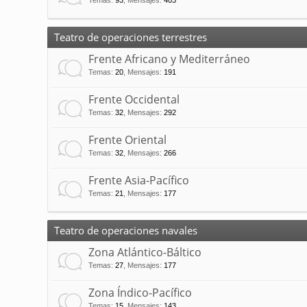
Temas
:
93
,
Mensajes
:
403
Teatro de operaciones terrestres
Frente Africano y Mediterráneo
Temas
:
20
,
Mensajes
:
191
Frente Occidental
Temas
:
32
,
Mensajes
:
292
Frente Oriental
Temas
:
32
,
Mensajes
:
266
Frente Asia-Pacífico
Temas
:
21
,
Mensajes
:
177
Teatro de operaciones navales
Zona Atlántico-Báltico
Temas
:
27
,
Mensajes
:
177
Zona Índico-Pacífico
Temas
:
15
,
Mensajes
:
143