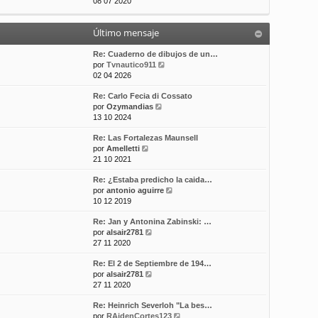
e
08 07 2020
t
m
a
r
i
e
j
ú
m
n
e
Último mensaje
l
o
s
t
m
a
i
Re: Cuaderno de dibujos de un…
e
j
m
V
por
Tvnautico911
n
e
o
e
02 04 2026
s
m
r
a
Re: Carlo Fecia di Cossato
e
ú
j
V
por
Ozymandias
n
l
e
e
13 10 2024
s
t
r
a
i
Re: Las Fortalezas Maunsell
ú
j
m
V
por
Amelletti
l
e
o
e
21 10 2021
t
m
r
i
e
Re: ¿Estaba predicho la caida…
ú
m
n
V
por
antonio aguirre
l
o
s
e
10 12 2019
t
m
a
r
i
e
j
Re: Jan y Antonina Zabinski: …
ú
m
n
e
V
por
alsair2781
l
o
s
e
27 11 2020
t
m
a
r
i
e
j
Re: El 2 de Septiembre de 194…
ú
m
n
e
V
por
alsair2781
l
o
s
e
27 11 2020
t
m
a
r
i
e
j
Re: Heinrich Severloh "La bes…
ú
m
n
e
V
por
RAidenCortes123
l
o
s