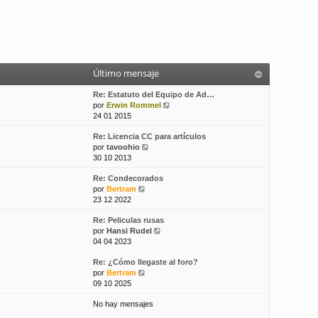
Último mensaje
Re: Estatuto del Equipo de Ad…
V
por
Erwin Rommel
e
24 01 2015
r
Re: Licencia CC para artículos
ú
V
por
tavoohio
l
e
30 10 2013
t
r
i
Re: Condecorados
ú
m
V
por
Bertram
l
o
e
23 12 2022
t
m
r
i
e
Re: Peliculas rusas
ú
m
n
V
por
Hansi Rudel
l
o
s
e
04 04 2023
t
m
a
r
i
e
j
Re: ¿Cómo llegaste al foro?
ú
m
n
e
V
por
Bertram
l
o
s
e
09 10 2025
t
m
a
r
i
e
j
No hay mensajes
ú
m
n
e
l
o
s