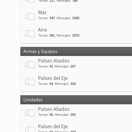
Temas
:
127
,
Mensajes
:
786
Mar
Temas
:
347
,
Mensajes
:
1035
Aire
Temas
:
361
,
Mensajes
:
1070
Armas y Equipos
Países Aliados
Temas
:
41
,
Mensajes
:
207
Países del Eje
Temas
:
54
,
Mensajes
:
319
Unidades
Países Aliados
Temas
:
55
,
Mensajes
:
292
Países del Eje