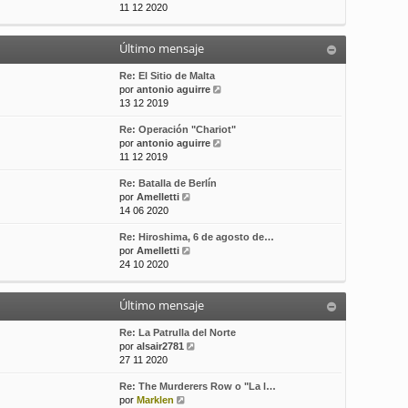
e
11 12 2020
t
s
r
i
a
ú
m
j
Último mensaje
l
o
e
t
m
i
Re: El Sitio de Malta
e
m
V
por
antonio aguirre
n
o
e
13 12 2019
s
m
r
a
Re: Operación "Chariot"
e
ú
j
V
por
antonio aguirre
n
l
e
e
11 12 2019
s
t
r
a
i
Re: Batalla de Berlín
ú
j
m
V
por
Amelletti
l
e
o
e
14 06 2020
t
m
r
i
e
Re: Hiroshima, 6 de agosto de…
ú
m
n
V
por
Amelletti
l
o
s
e
24 10 2020
t
m
a
r
i
e
j
ú
m
n
e
Último mensaje
l
o
s
t
m
a
i
Re: La Patrulla del Norte
e
j
m
V
por
alsair2781
n
e
o
e
27 11 2020
s
m
r
a
Re: The Murderers Row o "La l…
e
ú
j
V
por
Marklen
n
l
e