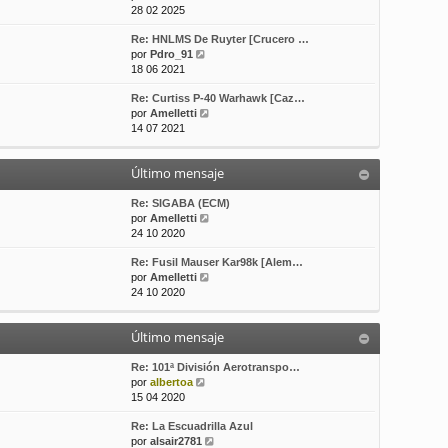
e
o
e
28 02 2025
r
m
Re: HNLMS De Ruyter [Crucero …
ú
e
V
por
Pdro_91
l
n
e
18 06 2021
t
s
r
i
a
Re: Curtiss P-40 Warhawk [Caz…
ú
m
j
V
por
Amelletti
l
o
e
e
14 07 2021
t
m
r
i
e
ú
m
n
Último mensaje
l
o
s
t
m
a
i
Re: SIGABA (ECM)
e
j
m
V
por
Amelletti
n
e
o
e
24 10 2020
s
m
r
a
Re: Fusil Mauser Kar98k [Alem…
e
ú
j
V
por
Amelletti
n
l
e
e
24 10 2020
s
t
r
a
i
ú
j
m
Último mensaje
l
e
o
t
m
i
Re: 101ª División Aerotranspo…
e
V
m
por
albertoa
n
e
o
15 04 2020
s
r
m
a
Re: La Escuadrilla Azul
ú
e
j
V
por
alsair2781
l
n
e