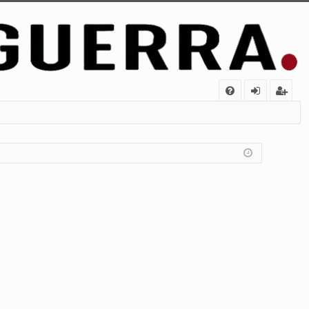
FA
de
eg
Q
nt
ist
ifi
ra
ca
rs
rs
e
e