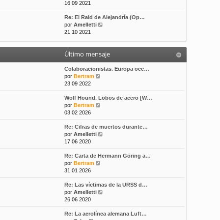
e
16 09 2021
s
t
r
a
i
Re: El Raid de Alejandría (Op…
ú
j
m
V
por
Amelletti
l
e
o
e
21 10 2021
t
m
r
i
e
ú
m
n
Último mensaje
l
o
s
t
m
a
i
Colaboracionistas. Europa occ…
e
j
V
m
por
Bertram
n
e
e
o
23 09 2022
s
r
m
a
Wolf Hound. Lobos de acero [W…
ú
e
j
V
por
Bertram
l
n
e
e
03 02 2026
t
s
r
i
a
Re: Cifras de muertos durante…
ú
m
j
V
por
Amelletti
l
o
e
e
17 06 2020
t
m
r
i
e
Re: Carta de Hermann Göring a…
ú
m
n
V
por
Bertram
l
o
s
e
31 01 2026
t
m
a
r
i
e
j
Re: Las víctimas de la URSS d…
ú
m
n
e
V
por
Amelletti
l
o
s
e
26 06 2020
t
m
a
r
i
e
j
Re: La aerolínea alemana Luft…
ú
m
n
e