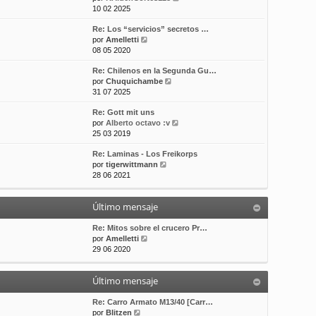
e
10 02 2025
t
m
a
r
i
e
j
Re: Los “servicios” secretos …
ú
m
n
e
V
por
Amelletti
l
o
s
e
08 05 2020
t
m
a
r
i
e
j
Re: Chilenos en la Segunda Gu…
ú
m
n
e
V
por
Chuquichambe
l
o
s
e
31 07 2025
t
m
a
r
i
e
j
Re: Gott mit uns
ú
m
n
e
V
por
Alberto octavo :v
l
o
s
e
25 03 2019
t
m
a
r
i
e
j
Re: Laminas - Los Freikorps
ú
m
n
e
V
por
tigerwittmann
l
o
s
e
28 06 2021
t
m
a
r
i
e
j
ú
m
n
e
Último mensaje
l
o
s
t
m
a
i
Re: Mitos sobre el crucero Pr…
e
j
V
m
por
Amelletti
n
e
e
o
29 06 2020
s
r
m
a
ú
e
j
Último mensaje
l
n
e
t
s
i
a
Re: Carro Armato M13/40 [Carr…
V
m
j
por
Blitzen