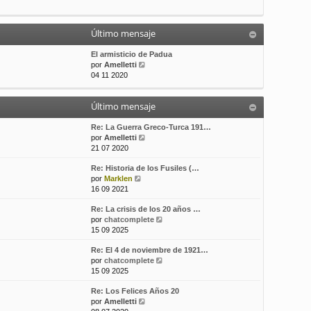
t
m
a
i
e
j
m
n
e
Último mensaje
o
s
m
a
El armisticio de Padua
e
j
V
por
Amelletti
n
e
e
04 11 2020
s
r
a
ú
j
Último mensaje
l
e
t
i
Re: La Guerra Greco-Turca 191…
m
V
por
Amelletti
o
e
21 07 2020
m
r
Re: Historia de los Fusiles (…
e
ú
V
por
Marklen
n
l
e
16 09 2021
s
t
r
a
i
Re: La crisis de los 20 años …
ú
j
m
V
por
chatcomplete
l
e
o
e
15 09 2025
t
m
r
i
e
Re: El 4 de noviembre de 1921…
ú
m
n
V
por
chatcomplete
l
o
s
e
15 09 2025
t
m
a
r
i
e
j
Re: Los Felices Años 20
ú
m
n
e
V
por
Amelletti
l
o
s