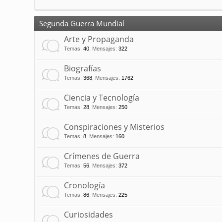
Segunda Guerra Mundial
Arte y Propaganda
Temas
:
40
,
Mensajes
:
322
Biografías
Temas
:
368
,
Mensajes
:
1762
Ciencia y Tecnología
Temas
:
28
,
Mensajes
:
250
Conspiraciones y Misterios
Temas
:
8
,
Mensajes
:
160
Crímenes de Guerra
Temas
:
56
,
Mensajes
:
372
Cronología
Temas
:
86
,
Mensajes
:
225
Curiosidades