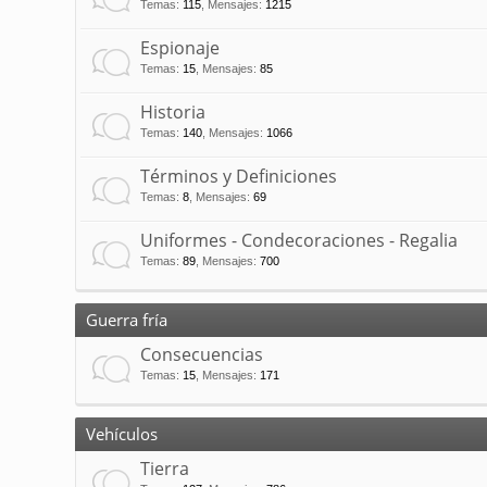
Temas
:
115
,
Mensajes
:
1215
Espionaje
Temas
:
15
,
Mensajes
:
85
Historia
Temas
:
140
,
Mensajes
:
1066
Términos y Definiciones
Temas
:
8
,
Mensajes
:
69
Uniformes - Condecoraciones - Regalia
Temas
:
89
,
Mensajes
:
700
Guerra fría
Consecuencias
Temas
:
15
,
Mensajes
:
171
Vehículos
Tierra