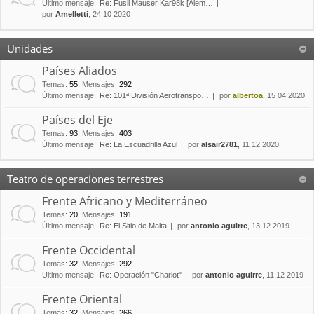
Último mensaje:
Re: Fusil Mauser Kar98k [Alem…
por
Amelletti
, 24 10 2020
Unidades
Países Aliados
Temas
:
55
,
Mensajes
:
292
Último mensaje:
Re: 101ª División Aerotranspo…
por
albertoa
, 15 04 2020
Países del Eje
Temas
:
93
,
Mensajes
:
403
Último mensaje:
Re: La Escuadrilla Azul
por
alsair2781
, 11 12 2020
Teatro de operaciones terrestres
Frente Africano y Mediterráneo
Temas
:
20
,
Mensajes
:
191
Último mensaje:
Re: El Sitio de Malta
por
antonio aguirre
, 13 12 2019
Frente Occidental
Temas
:
32
,
Mensajes
:
292
Último mensaje:
Re: Operación "Chariot"
por
antonio aguirre
, 11 12 2019
Frente Oriental
Temas
:
32
,
Mensajes
:
266