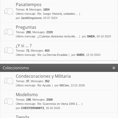
Pasatiempos
Temas
:
4
,
Mensajes
:
1804
Último mensaje:
Re: Juego: Historia, unidades…
por
JackKingstone
, 03 07 2024
Preguntas
Temas
:
280
,
Mensajes
:
2329
Último mensaje:
¿Cuántas divisiones tenía Ale…
por
SMEK
, 04 10 2024
¿Y si … ?
Temas
:
72
,
Mensajes
:
903
Último mensaje:
Re: La Derrota Evadida
por
SMEK
, 13 10 2024
Coleccionismo
Condecoraciones y Militaria
Temas
:
37
,
Mensajes
:
352
Último mensaje:
Re: Ayuda
por
00Cien
, 13 01 2026
Modelismo
Temas
:
198
,
Mensajes
:
2068
Último mensaje:
Re: Guerreras en Viena 1945 1…
por
CHESTERNIMITZ
, 26 04 2026
Tienda