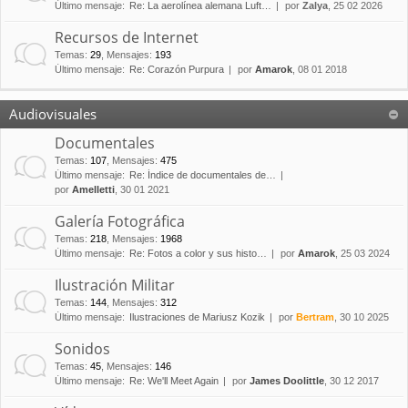
Último mensaje:
Re: La aerolínea alemana Luft…
por
Zalya
, 25 02 2026
Recursos de Internet
Temas
:
29
,
Mensajes
:
193
Último mensaje:
Re: Corazón Purpura
por
Amarok
, 08 01 2018
Audiovisuales
Documentales
Temas
:
107
,
Mensajes
:
475
Último mensaje:
Re: Índice de documentales de…
por
Amelletti
, 30 01 2021
Galería Fotográfica
Temas
:
218
,
Mensajes
:
1968
Último mensaje:
Re: Fotos a color y sus histo…
por
Amarok
, 25 03 2024
Ilustración Militar
Temas
:
144
,
Mensajes
:
312
Último mensaje:
Ilustraciones de Mariusz Kozik
por
Bertram
, 30 10 2025
Sonidos
Temas
:
45
,
Mensajes
:
146
Último mensaje:
Re: We'll Meet Again
por
James Doolittle
, 30 12 2017