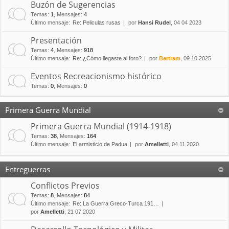
Buzón de Sugerencias
Temas
:
1
,
Mensajes
:
4
Último mensaje:
Re: Peliculas rusas
por
Hansi Rudel
, 04 04 2023
Presentación
Temas
:
4
,
Mensajes
:
918
Último mensaje:
Re: ¿Cómo llegaste al foro?
por
Bertram
, 09 10 2025
Eventos Recreacionismo histórico
Temas
:
0
,
Mensajes
:
0
Primera Guerra Mundial
Primera Guerra Mundial (1914-1918)
Temas
:
38
,
Mensajes
:
164
Último mensaje:
El armisticio de Padua
por
Amelletti
, 04 11 2020
Entreguerras
Conflictos Previos
Temas
:
8
,
Mensajes
:
84
Último mensaje:
Re: La Guerra Greco-Turca 191…
por
Amelletti
, 21 07 2020