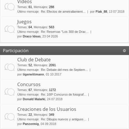
Vídeos
Temas
:
61
,
Mensajes
:
288
Último mensaje:
Re: Efectos de ametrallamient…
por
Flak_88
, 13 07 2018
Juegos
Temas
:
64
,
Mensajes
:
563
Último mensaje:
Re: Reservas "Los 300 de Drac…
por
Draco Ideas
, 23 04 2026
Participación
Club de Debate
Temas
:
52
,
Mensajes
:
2091
Último mensaje:
Re: Debate del mes de Septiem…
por
tigerwittmann
, 01 10 2017
Concursos
Temas
:
67
,
Mensajes
:
1272
Último mensaje:
Re: 100º Concurso de fotograf…
por
Donald Malarki
, 24 07 2018
Creaciones de los Usuarios
Temas
:
22
,
Mensajes
:
349
Último mensaje:
Re: Dibujos nuevos y antiguos…
por
Panzermig
, 04 09 2018