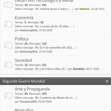
Desarrollo Tecnológico y Militar
Temas
:
18
,
Mensajes
:
251
Último mensaje:
Re: Historia de los Fusiles (…
por
Marklen
, 16 09 2021
Economía
Temas
:
5
,
Mensajes
:
52
Último mensaje:
Re: La crisis de los 20 años …
por
chatcomplete
, 15 09 2025
Política
Temas
:
20
,
Mensajes
:
114
Último mensaje:
Re: El 4 de noviembre de 1921…
por
chatcomplete
, 15 09 2025
Sociedad
Temas
:
12
,
Mensajes
:
112
Último mensaje:
Re: Los Felices Años 20
por
Amelletti
, 08 07 2020
Segunda Guerra Mundial
Arte y Propaganda
Temas
:
40
,
Mensajes
:
322
Último mensaje:
Re: Cuaderno de dibujos de un…
por
Tvnautico911
, 02 04 2026
Biografías