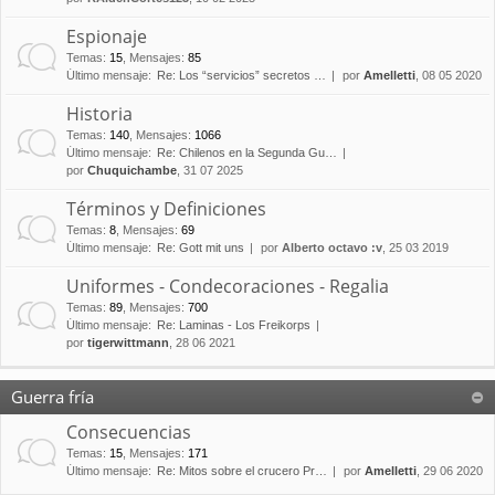
Espionaje
Temas
:
15
,
Mensajes
:
85
Último mensaje:
Re: Los “servicios” secretos …
por
Amelletti
, 08 05 2020
Historia
Temas
:
140
,
Mensajes
:
1066
Último mensaje:
Re: Chilenos en la Segunda Gu…
por
Chuquichambe
, 31 07 2025
Términos y Definiciones
Temas
:
8
,
Mensajes
:
69
Último mensaje:
Re: Gott mit uns
por
Alberto octavo :v
, 25 03 2019
Uniformes - Condecoraciones - Regalia
Temas
:
89
,
Mensajes
:
700
Último mensaje:
Re: Laminas - Los Freikorps
por
tigerwittmann
, 28 06 2021
Guerra fría
Consecuencias
Temas
:
15
,
Mensajes
:
171
Último mensaje:
Re: Mitos sobre el crucero Pr…
por
Amelletti
, 29 06 2020