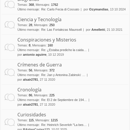
Temas
:
368
,
Mensajes
:
1762
Último mensaje:
Re: Carlo Fecia di Cossato
por
Ozymandias
, 13 10 2024
Ciencia y Tecnología
Temas
:
28
,
Mensajes
:
250
Último mensaje:
Re: Las Fortalezas Maunsell
por
Amelletti
, 21 10 2021
Conspiraciones y Misterios
Temas
:
8
,
Mensajes
:
160
Último mensaje:
Re: ¿Estaba predicho la caida…
por
antonio aguirre
, 10 12 2019
Crímenes de Guerra
Temas
:
56
,
Mensajes
:
372
Último mensaje:
Re: Jan y Antonina Zabinski: …
por
alsair2781
, 27 11 2020
Cronología
Temas
:
86
,
Mensajes
:
225
Último mensaje:
Re: El 2 de Septiembre de 194…
por
alsair2781
, 27 11 2020
Curiosidades
Temas
:
115
,
Mensajes
:
1215
Último mensaje:
Re: Heinrich Severloh "La bes…
por
RAidenCortes123
, 10 02 2025