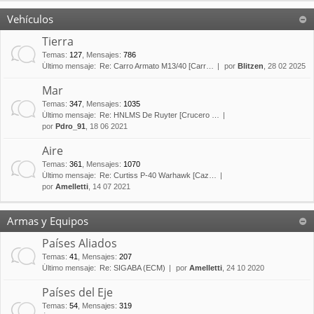
Vehículos
Tierra
Temas
:
127
,
Mensajes
:
786
Último mensaje:
Re: Carro Armato M13/40 [Carr…
por
Blitzen
, 28 02 2025
Mar
Temas
:
347
,
Mensajes
:
1035
Último mensaje:
Re: HNLMS De Ruyter [Crucero …
por
Pdro_91
, 18 06 2021
Aire
Temas
:
361
,
Mensajes
:
1070
Último mensaje:
Re: Curtiss P-40 Warhawk [Caz…
por
Amelletti
, 14 07 2021
Armas y Equipos
Países Aliados
Temas
:
41
,
Mensajes
:
207
Último mensaje:
Re: SIGABA (ECM)
por
Amelletti
, 24 10 2020
Países del Eje
Temas
:
54
,
Mensajes
:
319