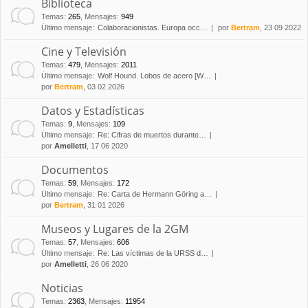
Biblioteca
Temas
:
265
,
Mensajes
:
949
Último mensaje:
Colaboracionistas. Europa occ…
por
Bertram
, 23 09 2022
Cine y Televisión
Temas
:
479
,
Mensajes
:
2011
Último mensaje:
Wolf Hound. Lobos de acero [W…
por
Bertram
, 03 02 2026
Datos y Estadísticas
Temas
:
9
,
Mensajes
:
109
Último mensaje:
Re: Cifras de muertos durante…
por
Amelletti
, 17 06 2020
Documentos
Temas
:
59
,
Mensajes
:
172
Último mensaje:
Re: Carta de Hermann Göring a…
por
Bertram
, 31 01 2026
Museos y Lugares de la 2GM
Temas
:
57
,
Mensajes
:
606
Último mensaje:
Re: Las víctimas de la URSS d…
por
Amelletti
, 26 06 2020
Noticias
Temas
:
2363
,
Mensajes
:
11954