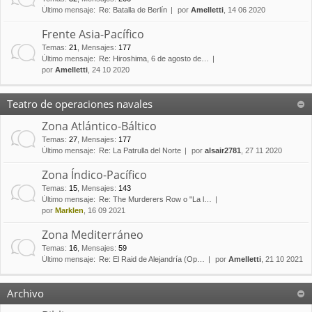
Último mensaje:
Re: Batalla de Berlín
por
Amelletti
, 14 06 2020
Frente Asia-Pacífico
Temas
:
21
,
Mensajes
:
177
Último mensaje:
Re: Hiroshima, 6 de agosto de…
por
Amelletti
, 24 10 2020
Teatro de operaciones navales
Zona Atlántico-Báltico
Temas
:
27
,
Mensajes
:
177
Último mensaje:
Re: La Patrulla del Norte
por
alsair2781
, 27 11 2020
Zona Índico-Pacífico
Temas
:
15
,
Mensajes
:
143
Último mensaje:
Re: The Murderers Row o "La l…
por
Marklen
, 16 09 2021
Zona Mediterráneo
Temas
:
16
,
Mensajes
:
59
Último mensaje:
Re: El Raid de Alejandría (Op…
por
Amelletti
, 21 10 2021
Archivo