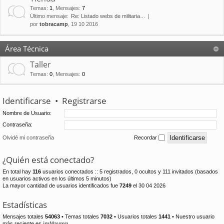
Temas
:
1
,
Mensajes
:
7
Último mensaje:
Re: Listado webs de militaria…
por
tobracamp
, 19 10 2016
Área Técnica
Taller
Temas
:
0
,
Mensajes
:
0
Identificarse
•
Registrarse
Nombre de Usuario:
Contraseña:
Olvidé mi contraseña
Recordar
¿Quién está conectado?
En total hay
116
usuarios conectados :: 5 registrados, 0 ocultos y 111 invitados (basados
en usuarios activos en los últimos 5 minutos)
La mayor cantidad de usuarios identificados fue
7249
el 30 04 2026
Estadísticas
Mensajes totales
54063
• Temas totales
7032
• Usuarios totales
1441
• Nuestro usuario
más reciente es
jmMaymn