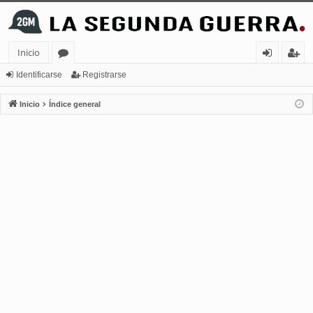
Inicio
or
de
eg
Identificarse
Registrarse
os
nt
ist
Inicio
Índice general
ifi
ra
ca
rs
rs
e
e