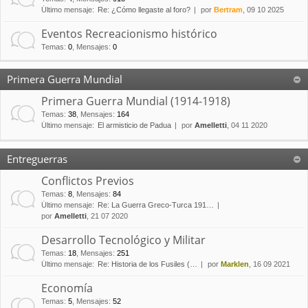
Último mensaje:
Re: ¿Cómo llegaste al foro?
por
Bertram
, 09 10 2025
Eventos Recreacionismo histórico
Temas
:
0
,
Mensajes
:
0
Primera Guerra Mundial
Primera Guerra Mundial (1914-1918)
Temas
:
38
,
Mensajes
:
164
Último mensaje:
El armisticio de Padua
por
Amelletti
, 04 11 2020
Entreguerras
Conflictos Previos
Temas
:
8
,
Mensajes
:
84
Último mensaje:
Re: La Guerra Greco-Turca 191…
por
Amelletti
, 21 07 2020
Desarrollo Tecnológico y Militar
Temas
:
18
,
Mensajes
:
251
Último mensaje:
Re: Historia de los Fusiles (…
por
Marklen
, 16 09 2021
Economía
Temas
:
5
,
Mensajes
:
52