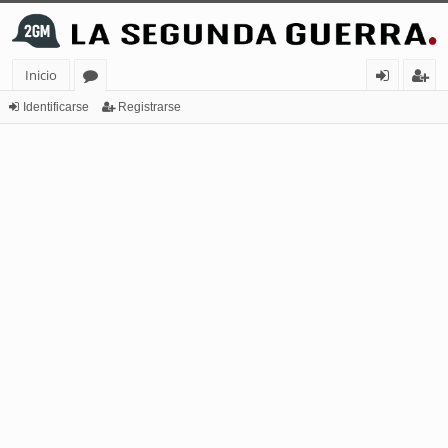
Inicio
or
de
eg
Identificarse
Registrarse
os
nt
ist
ifi
ra
ca
rs
rs
e
e