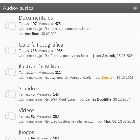
Audiovisuales
Documentales
Temas
:
107
,
Mensajes
:
475
Último mensaje:
Re: Índice de documentales de…
por
Amelletti
, 30 01 2021
Galería Fotográfica
Temas
:
218
,
Mensajes
:
1968
Último mensaje:
Re: Fotos a color y sus histo…
por
Amarok
, 25 03 2024
Ilustración Militar
Temas
:
144
,
Mensajes
:
312
Último mensaje:
Ilustraciones de Mariusz Kozik
por
Bertram
, 30 10 2025
Sonidos
Temas
:
45
,
Mensajes
:
146
Último mensaje:
Re: We'll Meet Again
por
James Doolittle
, 30 12 2017
Vídeos
Temas
:
61
,
Mensajes
:
288
Último mensaje:
Re: Efectos de ametrallamient…
por
Flak_88
, 13 07 2018
Juegos
Temas
:
64
,
Mensajes
:
563