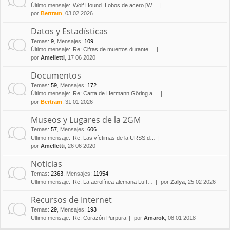
Último mensaje:
Wolf Hound. Lobos de acero [W…
por
Bertram
, 03 02 2026
Datos y Estadísticas
Temas
:
9
,
Mensajes
:
109
Último mensaje:
Re: Cifras de muertos durante…
por
Amelletti
, 17 06 2020
Documentos
Temas
:
59
,
Mensajes
:
172
Último mensaje:
Re: Carta de Hermann Göring a…
por
Bertram
, 31 01 2026
Museos y Lugares de la 2GM
Temas
:
57
,
Mensajes
:
606
Último mensaje:
Re: Las víctimas de la URSS d…
por
Amelletti
, 26 06 2020
Noticias
Temas
:
2363
,
Mensajes
:
11954
Último mensaje:
Re: La aerolínea alemana Luft…
por
Zalya
, 25 02 2026
Recursos de Internet
Temas
:
29
,
Mensajes
:
193
Último mensaje:
Re: Corazón Purpura
por
Amarok
, 08 01 2018