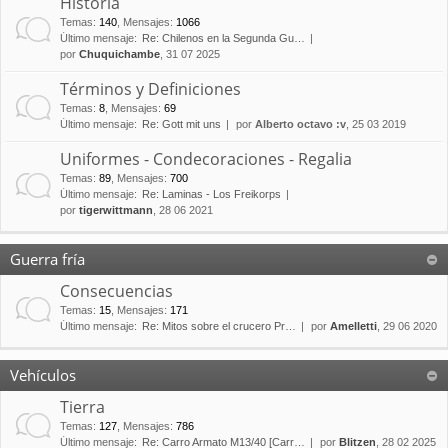
Historia
Temas
:
140
,
Mensajes
:
1066
Último mensaje:
Re: Chilenos en la Segunda Gu…
por
Chuquichambe
, 31 07 2025
Términos y Definiciones
Temas
:
8
,
Mensajes
:
69
Último mensaje:
Re: Gott mit uns
por
Alberto octavo :v
, 25 03 2019
Uniformes - Condecoraciones - Regalia
Temas
:
89
,
Mensajes
:
700
Último mensaje:
Re: Laminas - Los Freikorps
por
tigerwittmann
, 28 06 2021
Guerra fría
Consecuencias
Temas
:
15
,
Mensajes
:
171
Último mensaje:
Re: Mitos sobre el crucero Pr…
por
Amelletti
, 29 06 2020
Vehículos
Tierra
Temas
:
127
,
Mensajes
:
786
Último mensaje:
Re: Carro Armato M13/40 [Carr…
por
Blitzen
, 28 02 2025