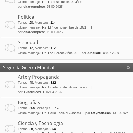
Último mensaje:
Re: La crisis de los 20 años …
por
chatcomplete
, 15 09 2025
Política
Temas
:
20
,
Mensajes
:
114
Último mensaje:
Re: El 4 de noviembre de 1921…
por
chatcomplete
, 15 09 2025
Sociedad
Temas
:
12
,
Mensajes
:
112
Último mensaje:
Re: Los Felices Años 20
por
Amelletti
, 08 07 2020
Segunda Guerra Mundial
Arte y Propaganda
Temas
:
40
,
Mensajes
:
322
Último mensaje:
Re: Cuaderno de dibujos de un…
por
Tvnautico911
, 02 04 2026
Biografías
Temas
:
368
,
Mensajes
:
1762
Último mensaje:
Re: Carlo Fecia di Cossato
por
Ozymandias
, 13 10 2024
Ciencia y Tecnología
Temas
:
28
,
Mensajes
:
250