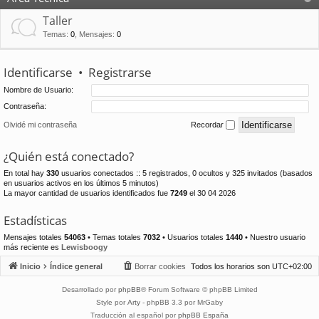
Taller
Temas
:
0
,
Mensajes
:
0
Identificarse
•
Registrarse
Nombre de Usuario:
Contraseña:
Olvidé mi contraseña
Recordar
¿Quién está conectado?
En total hay
330
usuarios conectados :: 5 registrados, 0 ocultos y 325 invitados (basados
en usuarios activos en los últimos 5 minutos)
La mayor cantidad de usuarios identificados fue
7249
el 30 04 2026
Estadísticas
Mensajes totales
54063
• Temas totales
7032
• Usuarios totales
1440
• Nuestro usuario
más reciente es
Lewisboogy
Inicio
Índice general
Borrar cookies
Todos los horarios son
UTC+02:00
Desarrollado por
phpBB
® Forum Software © phpBB Limited
Style por
Arty
- phpBB 3.3 por MrGaby
Traducción al español por
phpBB España