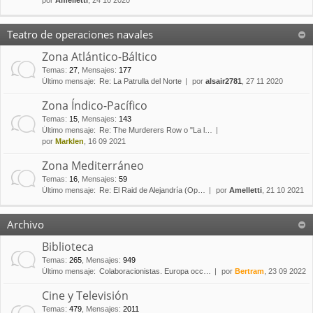
por
Amelletti
, 24 10 2020
Teatro de operaciones navales
Zona Atlántico-Báltico
Temas
:
27
,
Mensajes
:
177
Último mensaje:
Re: La Patrulla del Norte
por
alsair2781
, 27 11 2020
Zona Índico-Pacífico
Temas
:
15
,
Mensajes
:
143
Último mensaje:
Re: The Murderers Row o "La l…
por
Marklen
, 16 09 2021
Zona Mediterráneo
Temas
:
16
,
Mensajes
:
59
Último mensaje:
Re: El Raid de Alejandría (Op…
por
Amelletti
, 21 10 2021
Archivo
Biblioteca
Temas
:
265
,
Mensajes
:
949
Último mensaje:
Colaboracionistas. Europa occ…
por
Bertram
, 23 09 2022
Cine y Televisión
Temas
:
479
,
Mensajes
:
2011