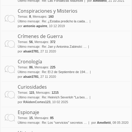
Último mensaje:
Re: Las Fortalezas Maunsell
por
Amelletti
, 21 10 2021
Conspiraciones y Misterios
Temas
:
8
,
Mensajes
:
160
Último mensaje:
Re: ¿Estaba predicho la caida…
por
antonio aguirre
, 10 12 2019
Crímenes de Guerra
Temas
:
56
,
Mensajes
:
372
Último mensaje:
Re: Jan y Antonina Zabinski: …
por
alsair2781
, 27 11 2020
Cronología
Temas
:
86
,
Mensajes
:
225
Último mensaje:
Re: El 2 de Septiembre de 194…
por
alsair2781
, 27 11 2020
Curiosidades
Temas
:
115
,
Mensajes
:
1215
Último mensaje:
Re: Heinrich Severloh "La bes…
por
RAidenCortes123
, 10 02 2025
Espionaje
Temas
:
15
,
Mensajes
:
85
Último mensaje:
Re: Los “servicios” secretos …
por
Amelletti
, 08 05 2020