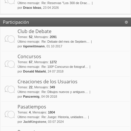
Último mensaje:
Re: Reservas "Los 300 de Drac…
por
Draco Ideas
, 23 04 2026
Participación
Club de Debate
Temas
:
52
,
Mensajes
:
2091
Último mensaje:
Re: Debate del mes de Septiem…
por
tigerwittmann
, 01 10 2017
Concursos
Temas
:
67
,
Mensajes
:
1272
Último mensaje:
Re: 100º Concurso de fotograf…
por
Donald Malarki
, 24 07 2018
Creaciones de los Usuarios
Temas
:
22
,
Mensajes
:
349
Último mensaje:
Re: Dibujos nuevos y antiguos…
por
Panzermig
, 04 09 2018
Pasatiempos
Temas
:
4
,
Mensajes
:
1804
Último mensaje:
Re: Juego: Historia, unidades…
por
JackKingstone
, 03 07 2024