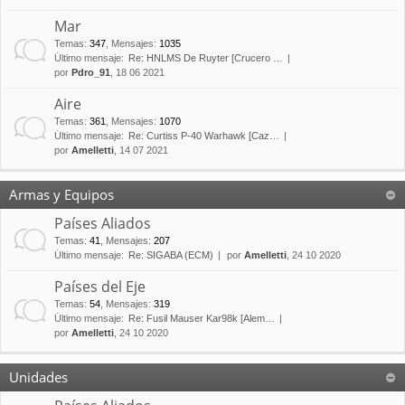
Mar
Temas
:
347
,
Mensajes
:
1035
Último mensaje:
Re: HNLMS De Ruyter [Crucero …
por
Pdro_91
, 18 06 2021
Aire
Temas
:
361
,
Mensajes
:
1070
Último mensaje:
Re: Curtiss P-40 Warhawk [Caz…
por
Amelletti
, 14 07 2021
Armas y Equipos
Países Aliados
Temas
:
41
,
Mensajes
:
207
Último mensaje:
Re: SIGABA (ECM)
por
Amelletti
, 24 10 2020
Países del Eje
Temas
:
54
,
Mensajes
:
319
Último mensaje:
Re: Fusil Mauser Kar98k [Alem…
por
Amelletti
, 24 10 2020
Unidades