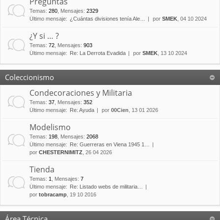
Preguntas
Temas
:
280
,
Mensajes
:
2329
Último mensaje:
¿Cuántas divisiones tenía Ale…
por
SMEK
, 04 10 2024
¿Y si … ?
Temas
:
72
,
Mensajes
:
903
Último mensaje:
Re: La Derrota Evadida
por
SMEK
, 13 10 2024
Coleccionismo
Condecoraciones y Militaria
Temas
:
37
,
Mensajes
:
352
Último mensaje:
Re: Ayuda
por
00Cien
, 13 01 2026
Modelismo
Temas
:
198
,
Mensajes
:
2068
Último mensaje:
Re: Guerreras en Viena 1945 1…
por
CHESTERNIMITZ
, 26 04 2026
Tienda
Temas
:
1
,
Mensajes
:
7
Último mensaje:
Re: Listado webs de militaria…
por
tobracamp
, 19 10 2016
Área Técnica