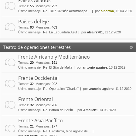
Países Aliados
Temas
:
55
,
Mensajes
:
292
Último mensaje:
Re: 101ª División Aerotranspo…
por
albertoa
, 15 04 2020
Países del Eje
Temas
:
93
,
Mensajes
:
403
Último mensaje:
Re: La Escuadrilla Azul
por
alsair2781
, 11 12 2020
Teatro de operaciones terrestres
Frente Africano y Mediterráneo
Temas
:
20
,
Mensajes
:
191
Último mensaje:
Re: El Sitio de Malta
por
antonio aguirre
, 13 12 2019
Frente Occidental
Temas
:
32
,
Mensajes
:
292
Último mensaje:
Re: Operación "Chariot"
por
antonio aguirre
, 11 12 2019
Frente Oriental
Temas
:
32
,
Mensajes
:
266
Último mensaje:
Re: Batalla de Berlín
por
Amelletti
, 14 06 2020
Frente Asia-Pacífico
Temas
:
21
,
Mensajes
:
177
Último mensaje:
Re: Hiroshima, 6 de agosto de…