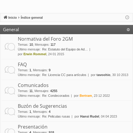
Inicio
Índice general
General
Normativa del Foro 2GM
Temas
:
10
,
Mensajes
:
117
Último mensaje:
Re: Estatuto del Equipo de Ad…
por
Erwin Rommel
, 24 01 2015
FAQ
Temas
:
1
,
Mensajes
:
9
Último mensaje:
Re: Licencia CC para artículos
por
tavoohio
, 30 10 2013
Comunicados
Temas
:
11
,
Mensajes
:
4255
Último mensaje:
Re: Condecorados
por
Bertram
, 23 12 2022
Buzón de Sugerencias
Temas
:
1
,
Mensajes
:
4
Último mensaje:
Re: Peliculas rusas
por
Hansi Rudel
, 04 04 2023
Presentación
Temas
:
4
,
Mensajes
:
918