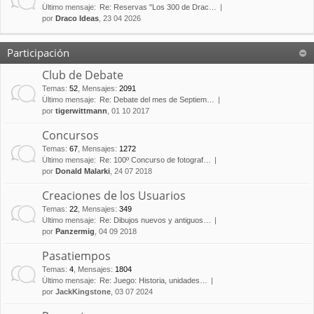
Último mensaje:
Re: Reservas "Los 300 de Drac…
por
Draco Ideas
, 23 04 2026
Participación
Club de Debate
Temas
:
52
,
Mensajes
:
2091
Último mensaje:
Re: Debate del mes de Septiem…
por
tigerwittmann
, 01 10 2017
Concursos
Temas
:
67
,
Mensajes
:
1272
Último mensaje:
Re: 100º Concurso de fotograf…
por
Donald Malarki
, 24 07 2018
Creaciones de los Usuarios
Temas
:
22
,
Mensajes
:
349
Último mensaje:
Re: Dibujos nuevos y antiguos…
por
Panzermig
, 04 09 2018
Pasatiempos
Temas
:
4
,
Mensajes
:
1804
Último mensaje:
Re: Juego: Historia, unidades…
por
JackKingstone
, 03 07 2024