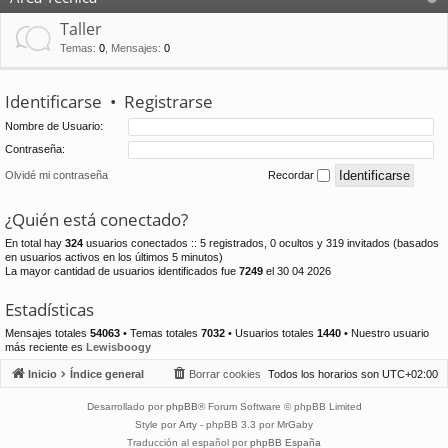
Taller
Temas
:
0
,
Mensajes
:
0
Identificarse
•
Registrarse
Nombre de Usuario:
Contraseña:
Olvidé mi contraseña
Recordar
¿Quién está conectado?
En total hay
324
usuarios conectados :: 5 registrados, 0 ocultos y 319 invitados (basados
en usuarios activos en los últimos 5 minutos)
La mayor cantidad de usuarios identificados fue
7249
el 30 04 2026
Estadísticas
Mensajes totales
54063
• Temas totales
7032
• Usuarios totales
1440
• Nuestro usuario
más reciente es
Lewisboogy
Inicio
Índice general
Borrar cookies
Todos los horarios son
UTC+02:00
Desarrollado por
phpBB
® Forum Software © phpBB Limited
Style por
Arty
- phpBB 3.3 por MrGaby
Traducción al español por
phpBB España