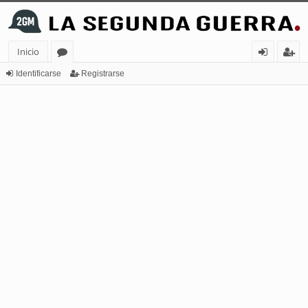
Inicio
or
de
eg
Identificarse
Registrarse
os
nt
ist
ifi
ra
ca
rs
rs
e
e