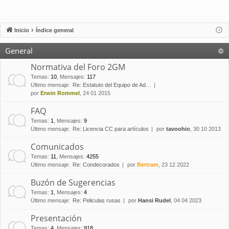
Inicio
Índice general
General
Normativa del Foro 2GM
Temas
:
10
,
Mensajes
:
117
Último mensaje:
Re: Estatuto del Equipo de Ad…
por
Erwin Rommel
, 24 01 2015
FAQ
Temas
:
1
,
Mensajes
:
9
Último mensaje:
Re: Licencia CC para artículos
por
tavoohio
, 30 10 2013
Comunicados
Temas
:
11
,
Mensajes
:
4255
Último mensaje:
Re: Condecorados
por
Bertram
, 23 12 2022
Buzón de Sugerencias
Temas
:
1
,
Mensajes
:
4
Último mensaje:
Re: Peliculas rusas
por
Hansi Rudel
, 04 04 2023
Presentación
Temas
:
4
,
Mensajes
:
918