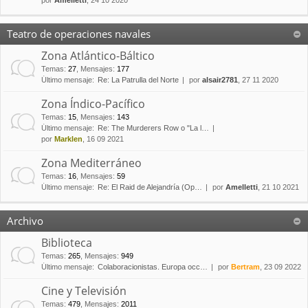
por
Amelletti
, 24 10 2020
Teatro de operaciones navales
Zona Atlántico-Báltico
Temas
:
27
,
Mensajes
:
177
Último mensaje:
Re: La Patrulla del Norte
por
alsair2781
, 27 11 2020
Zona Índico-Pacífico
Temas
:
15
,
Mensajes
:
143
Último mensaje:
Re: The Murderers Row o "La l…
por
Marklen
, 16 09 2021
Zona Mediterráneo
Temas
:
16
,
Mensajes
:
59
Último mensaje:
Re: El Raid de Alejandría (Op…
por
Amelletti
, 21 10 2021
Archivo
Biblioteca
Temas
:
265
,
Mensajes
:
949
Último mensaje:
Colaboracionistas. Europa occ…
por
Bertram
, 23 09 2022
Cine y Televisión
Temas
:
479
,
Mensajes
:
2011