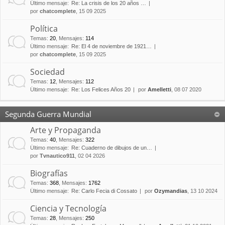
Último mensaje:
Re: La crisis de los 20 años …
por
chatcomplete
, 15 09 2025
Política
Temas
:
20
,
Mensajes
:
114
Último mensaje:
Re: El 4 de noviembre de 1921…
por
chatcomplete
, 15 09 2025
Sociedad
Temas
:
12
,
Mensajes
:
112
Último mensaje:
Re: Los Felices Años 20
por
Amelletti
, 08 07 2020
Segunda Guerra Mundial
Arte y Propaganda
Temas
:
40
,
Mensajes
:
322
Último mensaje:
Re: Cuaderno de dibujos de un…
por
Tvnautico911
, 02 04 2026
Biografías
Temas
:
368
,
Mensajes
:
1762
Último mensaje:
Re: Carlo Fecia di Cossato
por
Ozymandias
, 13 10 2024
Ciencia y Tecnología
Temas
:
28
,
Mensajes
:
250