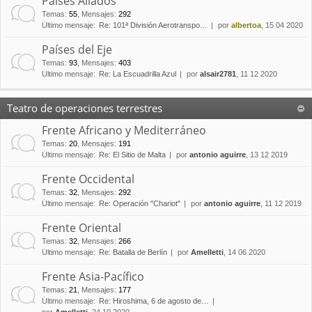
Países Aliados
Temas
:
55
,
Mensajes
:
292
Último mensaje:
Re: 101ª División Aerotranspo…
por
albertoa
, 15 04 2020
Países del Eje
Temas
:
93
,
Mensajes
:
403
Último mensaje:
Re: La Escuadrilla Azul
por
alsair2781
, 11 12 2020
Teatro de operaciones terrestres
Frente Africano y Mediterráneo
Temas
:
20
,
Mensajes
:
191
Último mensaje:
Re: El Sitio de Malta
por
antonio aguirre
, 13 12 2019
Frente Occidental
Temas
:
32
,
Mensajes
:
292
Último mensaje:
Re: Operación "Chariot"
por
antonio aguirre
, 11 12 2019
Frente Oriental
Temas
:
32
,
Mensajes
:
266
Último mensaje:
Re: Batalla de Berlín
por
Amelletti
, 14 06 2020
Frente Asia-Pacífico
Temas
:
21
,
Mensajes
:
177
Último mensaje:
Re: Hiroshima, 6 de agosto de…