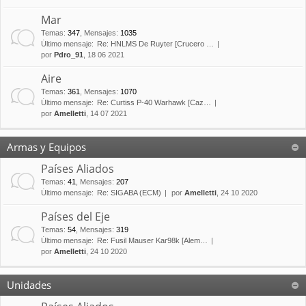
Mar
Temas
:
347
,
Mensajes
:
1035
Último mensaje:
Re: HNLMS De Ruyter [Crucero …
por
Pdro_91
, 18 06 2021
Aire
Temas
:
361
,
Mensajes
:
1070
Último mensaje:
Re: Curtiss P-40 Warhawk [Caz…
por
Amelletti
, 14 07 2021
Armas y Equipos
Países Aliados
Temas
:
41
,
Mensajes
:
207
Último mensaje:
Re: SIGABA (ECM)
por
Amelletti
, 24 10 2020
Países del Eje
Temas
:
54
,
Mensajes
:
319
Último mensaje:
Re: Fusil Mauser Kar98k [Alem…
por
Amelletti
, 24 10 2020
Unidades