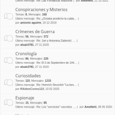
Último mensaje:
Re: Las Fortalezas Maunsell
por
Amelletti
, 21 10 2021
Conspiraciones y Misterios
Temas
:
8
,
Mensajes
:
160
Último mensaje:
Re: ¿Estaba predicho la caida…
por
antonio aguirre
, 10 12 2019
Crímenes de Guerra
Temas
:
56
,
Mensajes
:
372
Último mensaje:
Re: Jan y Antonina Zabinski: …
por
alsair2781
, 27 11 2020
Cronología
Temas
:
86
,
Mensajes
:
225
Último mensaje:
Re: El 2 de Septiembre de 194…
por
alsair2781
, 27 11 2020
Curiosidades
Temas
:
115
,
Mensajes
:
1215
Último mensaje:
Re: Heinrich Severloh "La bes…
por
RAidenCortes123
, 10 02 2025
Espionaje
Temas
:
15
,
Mensajes
:
85
Último mensaje:
Re: Los “servicios” secretos …
por
Amelletti
, 08 05 2020