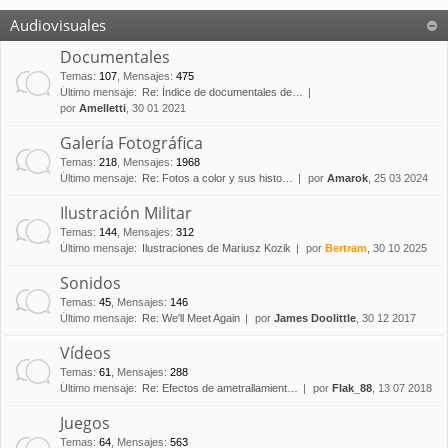
Audiovisuales
Documentales
Temas
:
107
,
Mensajes
:
475
Último mensaje:
Re: Índice de documentales de…
por
Amelletti
, 30 01 2021
Galería Fotográfica
Temas
:
218
,
Mensajes
:
1968
Último mensaje:
Re: Fotos a color y sus histo…
por
Amarok
, 25 03 2024
Ilustración Militar
Temas
:
144
,
Mensajes
:
312
Último mensaje:
Ilustraciones de Mariusz Kozik
por
Bertram
, 30 10 2025
Sonidos
Temas
:
45
,
Mensajes
:
146
Último mensaje:
Re: We'll Meet Again
por
James Doolittle
, 30 12 2017
Vídeos
Temas
:
61
,
Mensajes
:
288
Último mensaje:
Re: Efectos de ametrallamient…
por
Flak_88
, 13 07 2018
Juegos
Temas
:
64
,
Mensajes
:
563