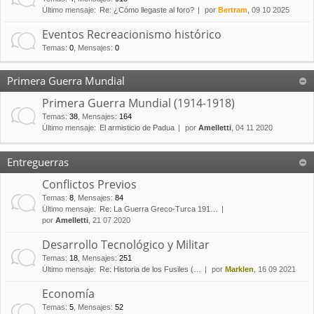
Último mensaje:
Re: ¿Cómo llegaste al foro?
por
Bertram
, 09 10 2025
Eventos Recreacionismo histórico
Temas
:
0
,
Mensajes
:
0
Primera Guerra Mundial
Primera Guerra Mundial (1914-1918)
Temas
:
38
,
Mensajes
:
164
Último mensaje:
El armisticio de Padua
por
Amelletti
, 04 11 2020
Entreguerras
Conflictos Previos
Temas
:
8
,
Mensajes
:
84
Último mensaje:
Re: La Guerra Greco-Turca 191…
por
Amelletti
, 21 07 2020
Desarrollo Tecnológico y Militar
Temas
:
18
,
Mensajes
:
251
Último mensaje:
Re: Historia de los Fusiles (…
por
Marklen
, 16 09 2021
Economía
Temas
:
5
,
Mensajes
:
52