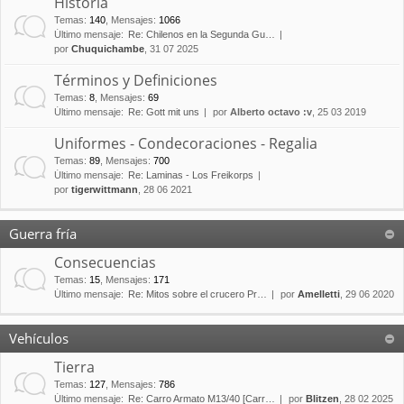
Historia
Temas
:
140
,
Mensajes
:
1066
Último mensaje:
Re: Chilenos en la Segunda Gu…
por
Chuquichambe
, 31 07 2025
Términos y Definiciones
Temas
:
8
,
Mensajes
:
69
Último mensaje:
Re: Gott mit uns
por
Alberto octavo :v
, 25 03 2019
Uniformes - Condecoraciones - Regalia
Temas
:
89
,
Mensajes
:
700
Último mensaje:
Re: Laminas - Los Freikorps
por
tigerwittmann
, 28 06 2021
Guerra fría
Consecuencias
Temas
:
15
,
Mensajes
:
171
Último mensaje:
Re: Mitos sobre el crucero Pr…
por
Amelletti
, 29 06 2020
Vehículos
Tierra
Temas
:
127
,
Mensajes
:
786
Último mensaje:
Re: Carro Armato M13/40 [Carr…
por
Blitzen
, 28 02 2025