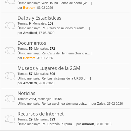
Último mensaje:
Wolf Hound. Lobos de acero [W…
por
Bertram
, 03 02 2026
Datos y Estadísticas
Temas
:
9
,
Mensajes
:
109
Último mensaje:
Re: Cifras de muertos durante…
por
Amelletti
, 17 06 2020
Documentos
Temas
:
59
,
Mensajes
:
172
Último mensaje:
Re: Carta de Hermann Göring a…
por
Bertram
, 31 01 2026
Museos y Lugares de la 2GM
Temas
:
57
,
Mensajes
:
606
Último mensaje:
Re: Las víctimas de la URSS d…
por
Amelletti
, 26 06 2020
Noticias
Temas
:
2363
,
Mensajes
:
11954
Último mensaje:
Re: La aerolínea alemana Luft…
por
Zalya
, 25 02 2026
Recursos de Internet
Temas
:
29
,
Mensajes
:
193
Último mensaje:
Re: Corazón Purpura
por
Amarok
, 08 01 2018