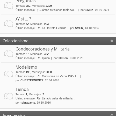
Preguntas
Temas
:
280
,
Mensajes
:
2329
Último mensaje:
¿Cuántas divisiones tenía Ale…
por
SMEK
, 04 10 2024
¿Y si … ?
Temas
:
72
,
Mensajes
:
903
Último mensaje:
Re: La Derrota Evadida
por
SMEK
, 13 10 2024
Coleccionismo
Condecoraciones y Militaria
Temas
:
37
,
Mensajes
:
352
Último mensaje:
Re: Ayuda
por
00Cien
, 13 01 2026
Modelismo
Temas
:
198
,
Mensajes
:
2068
Último mensaje:
Re: Guerreras en Viena 1945 1…
por
CHESTERNIMITZ
, 26 04 2026
Tienda
Temas
:
1
,
Mensajes
:
7
Último mensaje:
Re: Listado webs de militaria…
por
tobracamp
, 19 10 2016
Área Técnica