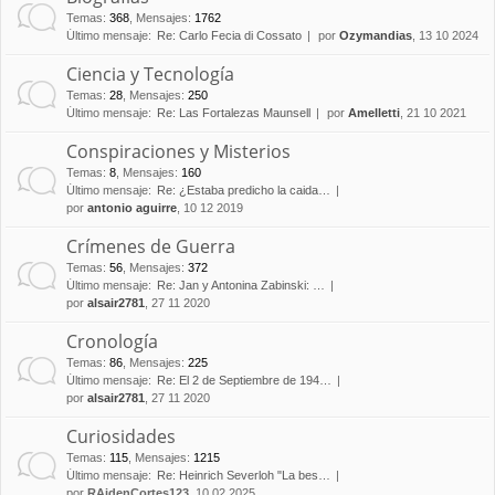
Temas
:
368
,
Mensajes
:
1762
Último mensaje:
Re: Carlo Fecia di Cossato
por
Ozymandias
, 13 10 2024
Ciencia y Tecnología
Temas
:
28
,
Mensajes
:
250
Último mensaje:
Re: Las Fortalezas Maunsell
por
Amelletti
, 21 10 2021
Conspiraciones y Misterios
Temas
:
8
,
Mensajes
:
160
Último mensaje:
Re: ¿Estaba predicho la caida…
por
antonio aguirre
, 10 12 2019
Crímenes de Guerra
Temas
:
56
,
Mensajes
:
372
Último mensaje:
Re: Jan y Antonina Zabinski: …
por
alsair2781
, 27 11 2020
Cronología
Temas
:
86
,
Mensajes
:
225
Último mensaje:
Re: El 2 de Septiembre de 194…
por
alsair2781
, 27 11 2020
Curiosidades
Temas
:
115
,
Mensajes
:
1215
Último mensaje:
Re: Heinrich Severloh "La bes…
por
RAidenCortes123
, 10 02 2025