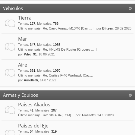
Vehículos
Tierra
Temas
:
127
,
Mensajes
:
786
Último mensaje:
Re: Carro Armato M13/40 [Carr…
por
Blitzen
, 28 02 2025
Mar
Temas
:
347
,
Mensajes
:
1035
Último mensaje:
Re: HNLMS De Ruyter [Crucero …
por
Pdro_91
, 18 06 2021
Aire
Temas
:
361
,
Mensajes
:
1070
Último mensaje:
Re: Curtiss P-40 Warhawk [Caz…
por
Amelletti
, 14 07 2021
Armas y Equipos
Países Aliados
Temas
:
41
,
Mensajes
:
207
Último mensaje:
Re: SIGABA (ECM)
por
Amelletti
, 24 10 2020
Países del Eje
Temas
:
54
,
Mensajes
:
319