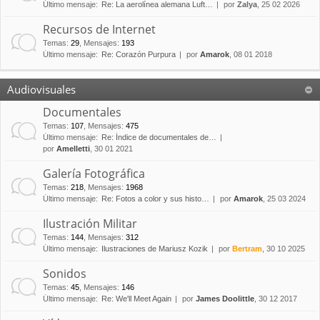
Último mensaje:
Re: La aerolínea alemana Luft…
por
Zalya
, 25 02 2026
Recursos de Internet
Temas
:
29
,
Mensajes
:
193
Último mensaje:
Re: Corazón Purpura
por
Amarok
, 08 01 2018
Audiovisuales
Documentales
Temas
:
107
,
Mensajes
:
475
Último mensaje:
Re: Índice de documentales de…
por
Amelletti
, 30 01 2021
Galería Fotográfica
Temas
:
218
,
Mensajes
:
1968
Último mensaje:
Re: Fotos a color y sus histo…
por
Amarok
, 25 03 2024
Ilustración Militar
Temas
:
144
,
Mensajes
:
312
Último mensaje:
Ilustraciones de Mariusz Kozik
por
Bertram
, 30 10 2025
Sonidos
Temas
:
45
,
Mensajes
:
146
Último mensaje:
Re: We'll Meet Again
por
James Doolittle
, 30 12 2017