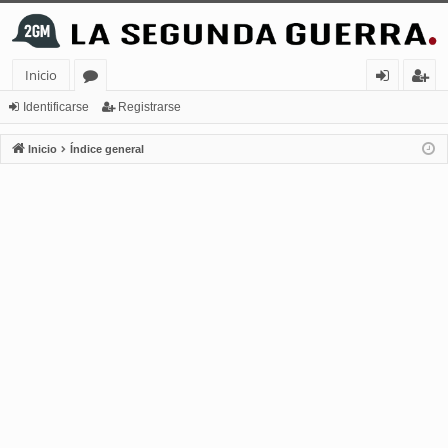
Inicio
or
de
eg
Identificarse
Registrarse
os
nt
ist
Inicio
Índice general
ifi
ra
ca
rs
rs
e
e