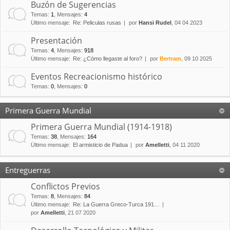
Buzón de Sugerencias
Temas
:
1
,
Mensajes
:
4
Último mensaje:
Re: Peliculas rusas
por
Hansi Rudel
, 04 04 2023
Presentación
Temas
:
4
,
Mensajes
:
918
Último mensaje:
Re: ¿Cómo llegaste al foro?
por
Bertram
, 09 10 2025
Eventos Recreacionismo histórico
Temas
:
0
,
Mensajes
:
0
Primera Guerra Mundial
Primera Guerra Mundial (1914-1918)
Temas
:
38
,
Mensajes
:
164
Último mensaje:
El armisticio de Padua
por
Amelletti
, 04 11 2020
Entreguerras
Conflictos Previos
Temas
:
8
,
Mensajes
:
84
Último mensaje:
Re: La Guerra Greco-Turca 191…
por
Amelletti
, 21 07 2020