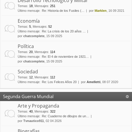
Desarrollo Tecnológico y Militar
Temas
:
18
,
Mensajes
:
251
Último mensaje:
Re: Historia de los Fusiles (…
por
Marklen
, 16 09 2021
Economía
Temas
:
5
,
Mensajes
:
52
Último mensaje:
Re: La crisis de los 20 años …
por
chatcomplete
, 15 09 2025
Política
Temas
:
20
,
Mensajes
:
114
Último mensaje:
Re: El 4 de noviembre de 1921…
por
chatcomplete
, 15 09 2025
Sociedad
Temas
:
12
,
Mensajes
:
112
Último mensaje:
Re: Los Felices Años 20
por
Amelletti
, 08 07 2020
Segunda Guerra Mundial
Arte y Propaganda
Temas
:
40
,
Mensajes
:
322
Último mensaje:
Re: Cuaderno de dibujos de un…
por
Tvnautico911
, 02 04 2026
Biografías