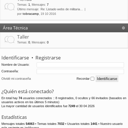
Temas
:
1
,
Mensajes
:
7
Último mensaje:
Re: Listado webs de militaria…
por
tobracamp
, 19 10 2016
Área Técnica
Taller
Temas
:
0
,
Mensajes
:
0
Identificarse
•
Registrarse
Nombre de Usuario:
Contraseña:
Olvidé mi contraseña
Recordar
¿Quién está conectado?
En total hay
74
usuarios conectados :: 8 registrados, 0 ocultos y 66 invitados (basados en
usuarios activos en los últimos 5 minutos)
La mayor cantidad de usuarios identificados fue
7249
el 30 04 2026
Estadísticas
Mensajes totales
54063
• Temas totales
7032
• Usuarios totales
1441
• Nuestro usuario
más reciente es
jmMaymn