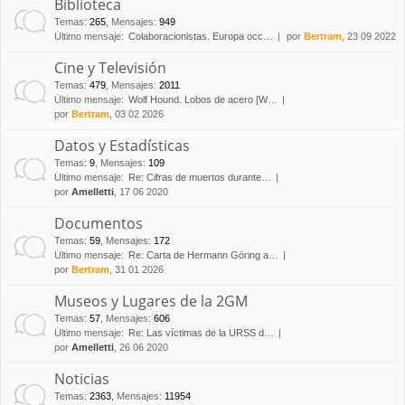
Biblioteca
Temas
:
265
,
Mensajes
:
949
Último mensaje:
Colaboracionistas. Europa occ…
por
Bertram
, 23 09 2022
Cine y Televisión
Temas
:
479
,
Mensajes
:
2011
Último mensaje:
Wolf Hound. Lobos de acero [W…
por
Bertram
, 03 02 2026
Datos y Estadísticas
Temas
:
9
,
Mensajes
:
109
Último mensaje:
Re: Cifras de muertos durante…
por
Amelletti
, 17 06 2020
Documentos
Temas
:
59
,
Mensajes
:
172
Último mensaje:
Re: Carta de Hermann Göring a…
por
Bertram
, 31 01 2026
Museos y Lugares de la 2GM
Temas
:
57
,
Mensajes
:
606
Último mensaje:
Re: Las víctimas de la URSS d…
por
Amelletti
, 26 06 2020
Noticias
Temas
:
2363
,
Mensajes
:
11954