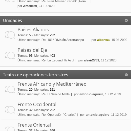
Último mensaje:
Re: Fusil Mauser Kar98k [Alem…
por
Amelletti
, 24 10 2020
Unidades
Países Aliados
Temas
:
55
,
Mensajes
:
292
Último mensaje:
Re: 101ª División Aerotranspo…
por
albertoa
, 15 04 2020
Países del Eje
Temas
:
93
,
Mensajes
:
403
Último mensaje:
Re: La Escuadrilla Azul
por
alsair2781
, 11 12 2020
Teatro de operaciones terrestres
Frente Africano y Mediterráneo
Temas
:
20
,
Mensajes
:
191
Último mensaje:
Re: El Sitio de Malta
por
antonio aguirre
, 13 12 2019
Frente Occidental
Temas
:
32
,
Mensajes
:
292
Último mensaje:
Re: Operación "Chariot"
por
antonio aguirre
, 11 12 2019
Frente Oriental
Temas
:
32
,
Mensajes
:
266