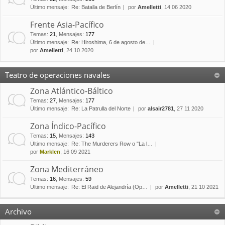
Último mensaje:
Re: Batalla de Berlín
por
Amelletti
, 14 06 2020
Frente Asia-Pacífico
Temas
:
21
,
Mensajes
:
177
Último mensaje:
Re: Hiroshima, 6 de agosto de…
por
Amelletti
, 24 10 2020
Teatro de operaciones navales
Zona Atlántico-Báltico
Temas
:
27
,
Mensajes
:
177
Último mensaje:
Re: La Patrulla del Norte
por
alsair2781
, 27 11 2020
Zona Índico-Pacífico
Temas
:
15
,
Mensajes
:
143
Último mensaje:
Re: The Murderers Row o "La l…
por
Marklen
, 16 09 2021
Zona Mediterráneo
Temas
:
16
,
Mensajes
:
59
Último mensaje:
Re: El Raid de Alejandría (Op…
por
Amelletti
, 21 10 2021
Archivo