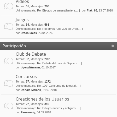
Vídeos
Temas
:
61
,
Mensajes
:
288
Último mensaje:
Re: Efectos de ametrallamient…
por
Flak_88
, 13 07 2018
Juegos
Temas
:
64
,
Mensajes
:
563
Último mensaje:
Re: Reservas "Los 300 de Drac…
por
Draco Ideas
, 23 04 2026
Participación
Club de Debate
Temas
:
52
,
Mensajes
:
2091
Último mensaje:
Re: Debate del mes de Septiem…
por
tigerwittmann
, 01 10 2017
Concursos
Temas
:
67
,
Mensajes
:
1272
Último mensaje:
Re: 100º Concurso de fotograf…
por
Donald Malarki
, 24 07 2018
Creaciones de los Usuarios
Temas
:
22
,
Mensajes
:
349
Último mensaje:
Re: Dibujos nuevos y antiguos…
por
Panzermig
, 04 09 2018