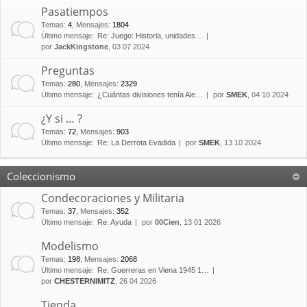
Pasatiempos
Temas
:
4
,
Mensajes
:
1804
Último mensaje:
Re: Juego: Historia, unidades…
por
JackKingstone
, 03 07 2024
Preguntas
Temas
:
280
,
Mensajes
:
2329
Último mensaje:
¿Cuántas divisiones tenía Ale…
por
SMEK
, 04 10 2024
¿Y si … ?
Temas
:
72
,
Mensajes
:
903
Último mensaje:
Re: La Derrota Evadida
por
SMEK
, 13 10 2024
Coleccionismo
Condecoraciones y Militaria
Temas
:
37
,
Mensajes
:
352
Último mensaje:
Re: Ayuda
por
00Cien
, 13 01 2026
Modelismo
Temas
:
198
,
Mensajes
:
2068
Último mensaje:
Re: Guerreras en Viena 1945 1…
por
CHESTERNIMITZ
, 26 04 2026
Tienda